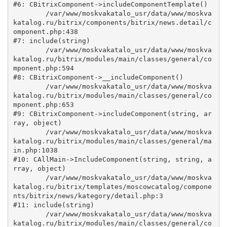
#6: CBitrixComponent->includeComponentTemplate()

	/var/www/moskvakatalo_usr/data/www/moskva
katalog.ru/bitrix/components/bitrix/news.detail/c
omponent.php:438

#7: include(string)

	/var/www/moskvakatalo_usr/data/www/moskva
katalog.ru/bitrix/modules/main/classes/general/co
mponent.php:594

#8: CBitrixComponent->__includeComponent()

	/var/www/moskvakatalo_usr/data/www/moskva
katalog.ru/bitrix/modules/main/classes/general/co
mponent.php:653

#9: CBitrixComponent->includeComponent(string, ar
ray, object)

	/var/www/moskvakatalo_usr/data/www/moskva
katalog.ru/bitrix/modules/main/classes/general/ma
in.php:1038

#10: CAllMain->IncludeComponent(string, string, a
rray, object)

	/var/www/moskvakatalo_usr/data/www/moskva
katalog.ru/bitrix/templates/moscowcatalog/compone
nts/bitrix/news/kategory/detail.php:3

#11: include(string)

	/var/www/moskvakatalo_usr/data/www/moskva
katalog.ru/bitrix/modules/main/classes/general/co