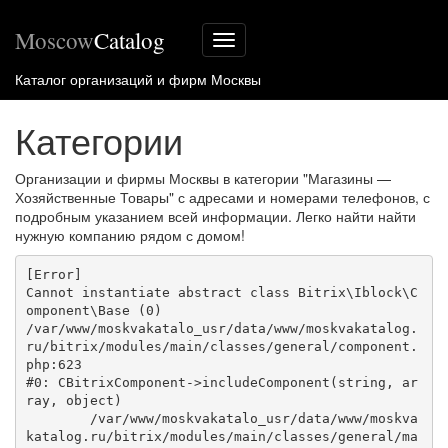
Moscow
Catalog
Меню
сайта
Каталог организаций и фирм Москвы
Категории
Организации и фирмы Москвы в категории "Магазины —
Хозяйственные Товары" с адресами и номерами телефонов, с
подробным указанием всей информации. Легко найти найти
нужную компанию рядом с домом!
[Error] 

Cannot instantiate abstract class Bitrix\Iblock\C
omponent\Base (0)

/var/www/moskvakatalo_usr/data/www/moskvakatalog.
ru/bitrix/modules/main/classes/general/component.
php:623

#0: CBitrixComponent->includeComponent(string, ar
ray, object)

	/var/www/moskvakatalo_usr/data/www/moskva
katalog.ru/bitrix/modules/main/classes/general/ma