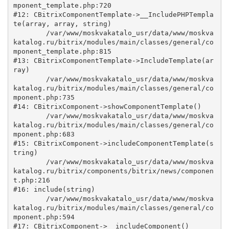
mponent_template.php:720

#12: CBitrixComponentTemplate->__IncludePHPTempla
te(array, array, string)

	/var/www/moskvakatalo_usr/data/www/moskva
katalog.ru/bitrix/modules/main/classes/general/co
mponent_template.php:815

#13: CBitrixComponentTemplate->IncludeTemplate(ar
ray)

	/var/www/moskvakatalo_usr/data/www/moskva
katalog.ru/bitrix/modules/main/classes/general/co
mponent.php:735

#14: CBitrixComponent->showComponentTemplate()

	/var/www/moskvakatalo_usr/data/www/moskva
katalog.ru/bitrix/modules/main/classes/general/co
mponent.php:683

#15: CBitrixComponent->includeComponentTemplate(s
tring)

	/var/www/moskvakatalo_usr/data/www/moskva
katalog.ru/bitrix/components/bitrix/news/componen
t.php:216

#16: include(string)

	/var/www/moskvakatalo_usr/data/www/moskva
katalog.ru/bitrix/modules/main/classes/general/co
mponent.php:594

#17: CBitrixComponent->__includeComponent()
