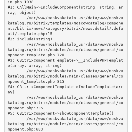
in.php:1038

#1: CAllMain->IncludeComponent(string, string, ar
ray, object)

	/var/www/moskvakatalo_usr/data/www/moskva
katalog.ru/bitrix/templates/moscowcatalog/compone
nts/bitrix/news/kategory/bitrix/news.detail/.defa
ult/template.php:15

#2: include(string)

	/var/www/moskvakatalo_usr/data/www/moskva
katalog.ru/bitrix/modules/main/classes/general/co
mponent_template.php:720

#3: CBitrixComponentTemplate->__IncludePHPTemplat
e(array, array, string)

	/var/www/moskvakatalo_usr/data/www/moskva
katalog.ru/bitrix/modules/main/classes/general/co
mponent_template.php:815

#4: CBitrixComponentTemplate->IncludeTemplate(arr
ay)

	/var/www/moskvakatalo_usr/data/www/moskva
katalog.ru/bitrix/modules/main/classes/general/co
mponent.php:735

#5: CBitrixComponent->showComponentTemplate()

	/var/www/moskvakatalo_usr/data/www/moskva
katalog.ru/bitrix/modules/main/classes/general/co
mponent.php:683
