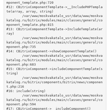
mponent_template.php:720

#12: CBitrixComponentTemplate->__IncludePHPTempla
te(array, array, string)

	/var/www/moskvakatalo_usr/data/www/moskva
katalog.ru/bitrix/modules/main/classes/general/co
mponent_template.php:815

#13: CBitrixComponentTemplate->IncludeTemplate(ar
ray)

	/var/www/moskvakatalo_usr/data/www/moskva
katalog.ru/bitrix/modules/main/classes/general/co
mponent.php:735

#14: CBitrixComponent->showComponentTemplate()

	/var/www/moskvakatalo_usr/data/www/moskva
katalog.ru/bitrix/modules/main/classes/general/co
mponent.php:683

#15: CBitrixComponent->includeComponentTemplate(s
tring)

	/var/www/moskvakatalo_usr/data/www/moskva
katalog.ru/bitrix/components/bitrix/news/componen
t.php:216

#16: include(string)

	/var/www/moskvakatalo_usr/data/www/moskva
katalog.ru/bitrix/modules/main/classes/general/co
mponent.php:594

#17: CBitrixComponent->__includeComponent()
