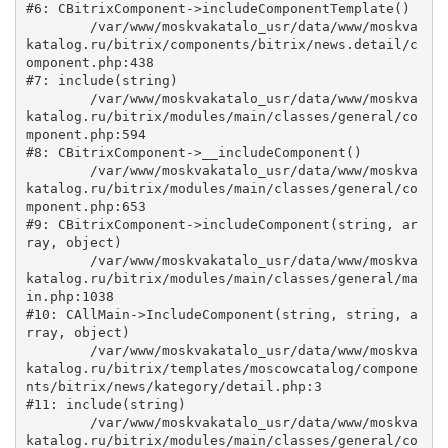
#6: CBitrixComponent->includeComponentTemplate()

	/var/www/moskvakatalo_usr/data/www/moskva
katalog.ru/bitrix/components/bitrix/news.detail/c
omponent.php:438

#7: include(string)

	/var/www/moskvakatalo_usr/data/www/moskva
katalog.ru/bitrix/modules/main/classes/general/co
mponent.php:594

#8: CBitrixComponent->__includeComponent()

	/var/www/moskvakatalo_usr/data/www/moskva
katalog.ru/bitrix/modules/main/classes/general/co
mponent.php:653

#9: CBitrixComponent->includeComponent(string, ar
ray, object)

	/var/www/moskvakatalo_usr/data/www/moskva
katalog.ru/bitrix/modules/main/classes/general/ma
in.php:1038

#10: CAllMain->IncludeComponent(string, string, a
rray, object)

	/var/www/moskvakatalo_usr/data/www/moskva
katalog.ru/bitrix/templates/moscowcatalog/compone
nts/bitrix/news/kategory/detail.php:3

#11: include(string)

	/var/www/moskvakatalo_usr/data/www/moskva
katalog.ru/bitrix/modules/main/classes/general/co