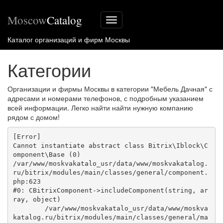
Moscow
Catalog
Меню
сайта
Каталог организаций и фирм Москвы
Категории
Организации и фирмы Москвы в категории "Мебель Дачная" с
адресами и номерами телефонов, с подробным указанием
всей информации. Легко найти найти нужную компанию
рядом с домом!
[Error] 

Cannot instantiate abstract class Bitrix\Iblock\C
omponent\Base (0)

/var/www/moskvakatalo_usr/data/www/moskvakatalog.
ru/bitrix/modules/main/classes/general/component.
php:623

#0: CBitrixComponent->includeComponent(string, ar
ray, object)

	/var/www/moskvakatalo_usr/data/www/moskva
katalog.ru/bitrix/modules/main/classes/general/ma