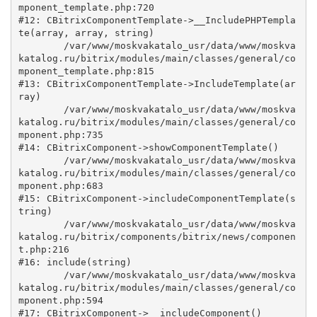
mponent_template.php:720

#12: CBitrixComponentTemplate->__IncludePHPTempla
te(array, array, string)

	/var/www/moskvakatalo_usr/data/www/moskva
katalog.ru/bitrix/modules/main/classes/general/co
mponent_template.php:815

#13: CBitrixComponentTemplate->IncludeTemplate(ar
ray)

	/var/www/moskvakatalo_usr/data/www/moskva
katalog.ru/bitrix/modules/main/classes/general/co
mponent.php:735

#14: CBitrixComponent->showComponentTemplate()

	/var/www/moskvakatalo_usr/data/www/moskva
katalog.ru/bitrix/modules/main/classes/general/co
mponent.php:683

#15: CBitrixComponent->includeComponentTemplate(s
tring)

	/var/www/moskvakatalo_usr/data/www/moskva
katalog.ru/bitrix/components/bitrix/news/componen
t.php:216

#16: include(string)

	/var/www/moskvakatalo_usr/data/www/moskva
katalog.ru/bitrix/modules/main/classes/general/co
mponent.php:594

#17: CBitrixComponent->__includeComponent()
