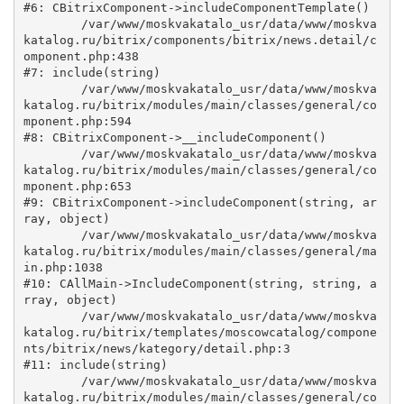
#6: CBitrixComponent->includeComponentTemplate()

	/var/www/moskvakatalo_usr/data/www/moskva
katalog.ru/bitrix/components/bitrix/news.detail/c
omponent.php:438

#7: include(string)

	/var/www/moskvakatalo_usr/data/www/moskva
katalog.ru/bitrix/modules/main/classes/general/co
mponent.php:594

#8: CBitrixComponent->__includeComponent()

	/var/www/moskvakatalo_usr/data/www/moskva
katalog.ru/bitrix/modules/main/classes/general/co
mponent.php:653

#9: CBitrixComponent->includeComponent(string, ar
ray, object)

	/var/www/moskvakatalo_usr/data/www/moskva
katalog.ru/bitrix/modules/main/classes/general/ma
in.php:1038

#10: CAllMain->IncludeComponent(string, string, a
rray, object)

	/var/www/moskvakatalo_usr/data/www/moskva
katalog.ru/bitrix/templates/moscowcatalog/compone
nts/bitrix/news/kategory/detail.php:3

#11: include(string)

	/var/www/moskvakatalo_usr/data/www/moskva
katalog.ru/bitrix/modules/main/classes/general/co