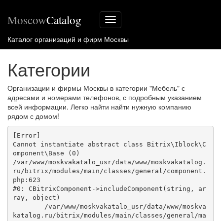
Moscow
Catalog
Меню
сайта
Каталог организаций и фирм Москвы
Категории
Организации и фирмы Москвы в категории "Мебель" с
адресами и номерами телефонов, с подробным указанием
всей информации. Легко найти найти нужную компанию
рядом с домом!
[Error] 

Cannot instantiate abstract class Bitrix\Iblock\C
omponent\Base (0)

/var/www/moskvakatalo_usr/data/www/moskvakatalog.
ru/bitrix/modules/main/classes/general/component.
php:623

#0: CBitrixComponent->includeComponent(string, ar
ray, object)

	/var/www/moskvakatalo_usr/data/www/moskva
katalog.ru/bitrix/modules/main/classes/general/ma