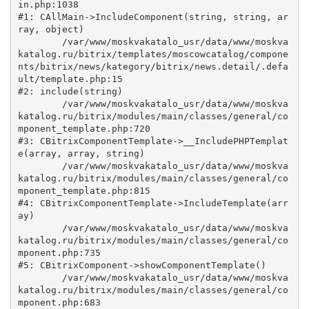
in.php:1038

#1: CAllMain->IncludeComponent(string, string, ar
ray, object)

	/var/www/moskvakatalo_usr/data/www/moskva
katalog.ru/bitrix/templates/moscowcatalog/compone
nts/bitrix/news/kategory/bitrix/news.detail/.defa
ult/template.php:15

#2: include(string)

	/var/www/moskvakatalo_usr/data/www/moskva
katalog.ru/bitrix/modules/main/classes/general/co
mponent_template.php:720

#3: CBitrixComponentTemplate->__IncludePHPTemplat
e(array, array, string)

	/var/www/moskvakatalo_usr/data/www/moskva
katalog.ru/bitrix/modules/main/classes/general/co
mponent_template.php:815

#4: CBitrixComponentTemplate->IncludeTemplate(arr
ay)

	/var/www/moskvakatalo_usr/data/www/moskva
katalog.ru/bitrix/modules/main/classes/general/co
mponent.php:735

#5: CBitrixComponent->showComponentTemplate()

	/var/www/moskvakatalo_usr/data/www/moskva
katalog.ru/bitrix/modules/main/classes/general/co
mponent.php:683
