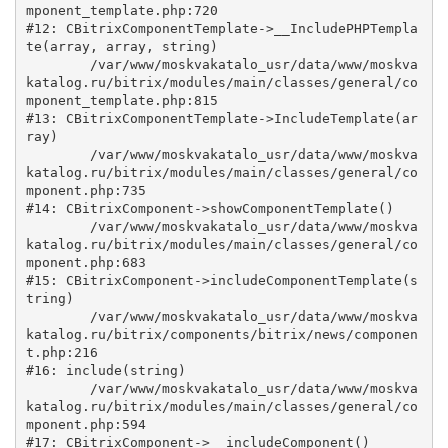
mponent_template.php:720

#12: CBitrixComponentTemplate->__IncludePHPTempla
te(array, array, string)

	/var/www/moskvakatalo_usr/data/www/moskva
katalog.ru/bitrix/modules/main/classes/general/co
mponent_template.php:815

#13: CBitrixComponentTemplate->IncludeTemplate(ar
ray)

	/var/www/moskvakatalo_usr/data/www/moskva
katalog.ru/bitrix/modules/main/classes/general/co
mponent.php:735

#14: CBitrixComponent->showComponentTemplate()

	/var/www/moskvakatalo_usr/data/www/moskva
katalog.ru/bitrix/modules/main/classes/general/co
mponent.php:683

#15: CBitrixComponent->includeComponentTemplate(s
tring)

	/var/www/moskvakatalo_usr/data/www/moskva
katalog.ru/bitrix/components/bitrix/news/componen
t.php:216

#16: include(string)

	/var/www/moskvakatalo_usr/data/www/moskva
katalog.ru/bitrix/modules/main/classes/general/co
mponent.php:594

#17: CBitrixComponent->__includeComponent()
