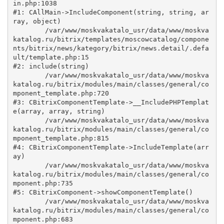
in.php:1038

#1: CAllMain->IncludeComponent(string, string, ar
ray, object)

	/var/www/moskvakatalo_usr/data/www/moskva
katalog.ru/bitrix/templates/moscowcatalog/compone
nts/bitrix/news/kategory/bitrix/news.detail/.defa
ult/template.php:15

#2: include(string)

	/var/www/moskvakatalo_usr/data/www/moskva
katalog.ru/bitrix/modules/main/classes/general/co
mponent_template.php:720

#3: CBitrixComponentTemplate->__IncludePHPTemplat
e(array, array, string)

	/var/www/moskvakatalo_usr/data/www/moskva
katalog.ru/bitrix/modules/main/classes/general/co
mponent_template.php:815

#4: CBitrixComponentTemplate->IncludeTemplate(arr
ay)

	/var/www/moskvakatalo_usr/data/www/moskva
katalog.ru/bitrix/modules/main/classes/general/co
mponent.php:735

#5: CBitrixComponent->showComponentTemplate()

	/var/www/moskvakatalo_usr/data/www/moskva
katalog.ru/bitrix/modules/main/classes/general/co
mponent.php:683
