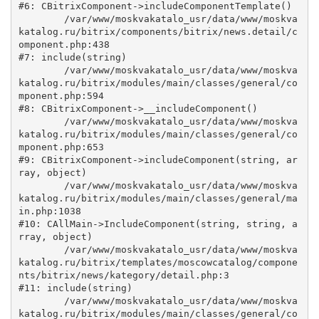
#6: CBitrixComponent->includeComponentTemplate()

	/var/www/moskvakatalo_usr/data/www/moskva
katalog.ru/bitrix/components/bitrix/news.detail/c
omponent.php:438

#7: include(string)

	/var/www/moskvakatalo_usr/data/www/moskva
katalog.ru/bitrix/modules/main/classes/general/co
mponent.php:594

#8: CBitrixComponent->__includeComponent()

	/var/www/moskvakatalo_usr/data/www/moskva
katalog.ru/bitrix/modules/main/classes/general/co
mponent.php:653

#9: CBitrixComponent->includeComponent(string, ar
ray, object)

	/var/www/moskvakatalo_usr/data/www/moskva
katalog.ru/bitrix/modules/main/classes/general/ma
in.php:1038

#10: CAllMain->IncludeComponent(string, string, a
rray, object)

	/var/www/moskvakatalo_usr/data/www/moskva
katalog.ru/bitrix/templates/moscowcatalog/compone
nts/bitrix/news/kategory/detail.php:3

#11: include(string)

	/var/www/moskvakatalo_usr/data/www/moskva
katalog.ru/bitrix/modules/main/classes/general/co