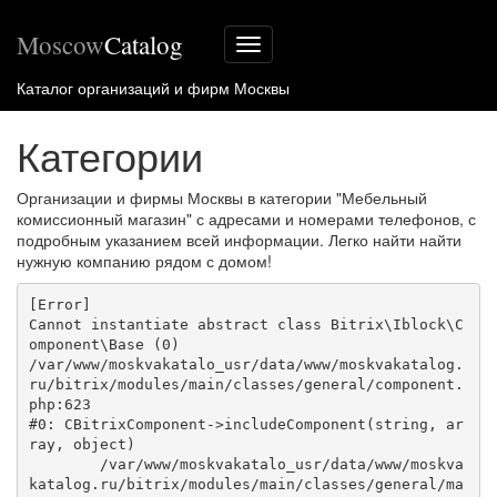
Moscow
Catalog
Меню
сайта
Каталог организаций и фирм Москвы
Категории
Организации и фирмы Москвы в категории "Мебельный
комиссионный магазин" с адресами и номерами телефонов, с
подробным указанием всей информации. Легко найти найти
нужную компанию рядом с домом!
[Error] 

Cannot instantiate abstract class Bitrix\Iblock\C
omponent\Base (0)

/var/www/moskvakatalo_usr/data/www/moskvakatalog.
ru/bitrix/modules/main/classes/general/component.
php:623

#0: CBitrixComponent->includeComponent(string, ar
ray, object)

	/var/www/moskvakatalo_usr/data/www/moskva
katalog.ru/bitrix/modules/main/classes/general/ma