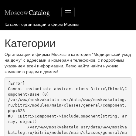
Moscow
Catalog
Меню
сайта
Каталог организаций и фирм Москвы
Категории
Организации и фирмы Москвы в категории "Медицинский уход
на дому" с адресами и номерами телефонов, с подробным
указанием всей информации. Легко найти найти нужную
компанию рядом с домом!
[Error] 

Cannot instantiate abstract class Bitrix\Iblock\C
omponent\Base (0)

/var/www/moskvakatalo_usr/data/www/moskvakatalog.
ru/bitrix/modules/main/classes/general/component.
php:623

#0: CBitrixComponent->includeComponent(string, ar
ray, object)

	/var/www/moskvakatalo_usr/data/www/moskva
katalog.ru/bitrix/modules/main/classes/general/ma