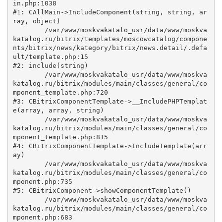
in.php:1038

#1: CAllMain->IncludeComponent(string, string, ar
ray, object)

	/var/www/moskvakatalo_usr/data/www/moskva
katalog.ru/bitrix/templates/moscowcatalog/compone
nts/bitrix/news/kategory/bitrix/news.detail/.defa
ult/template.php:15

#2: include(string)

	/var/www/moskvakatalo_usr/data/www/moskva
katalog.ru/bitrix/modules/main/classes/general/co
mponent_template.php:720

#3: CBitrixComponentTemplate->__IncludePHPTemplat
e(array, array, string)

	/var/www/moskvakatalo_usr/data/www/moskva
katalog.ru/bitrix/modules/main/classes/general/co
mponent_template.php:815

#4: CBitrixComponentTemplate->IncludeTemplate(arr
ay)

	/var/www/moskvakatalo_usr/data/www/moskva
katalog.ru/bitrix/modules/main/classes/general/co
mponent.php:735

#5: CBitrixComponent->showComponentTemplate()

	/var/www/moskvakatalo_usr/data/www/moskva
katalog.ru/bitrix/modules/main/classes/general/co
mponent.php:683
