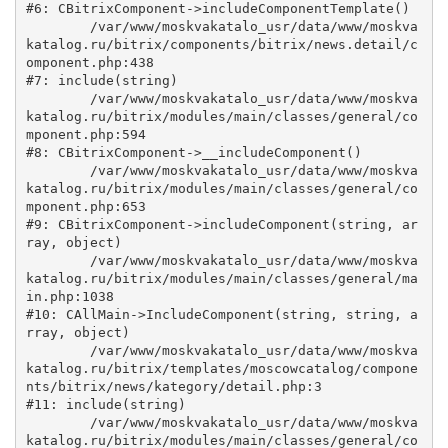
#6: CBitrixComponent->includeComponentTemplate()

	/var/www/moskvakatalo_usr/data/www/moskva
katalog.ru/bitrix/components/bitrix/news.detail/c
omponent.php:438

#7: include(string)

	/var/www/moskvakatalo_usr/data/www/moskva
katalog.ru/bitrix/modules/main/classes/general/co
mponent.php:594

#8: CBitrixComponent->__includeComponent()

	/var/www/moskvakatalo_usr/data/www/moskva
katalog.ru/bitrix/modules/main/classes/general/co
mponent.php:653

#9: CBitrixComponent->includeComponent(string, ar
ray, object)

	/var/www/moskvakatalo_usr/data/www/moskva
katalog.ru/bitrix/modules/main/classes/general/ma
in.php:1038

#10: CAllMain->IncludeComponent(string, string, a
rray, object)

	/var/www/moskvakatalo_usr/data/www/moskva
katalog.ru/bitrix/templates/moscowcatalog/compone
nts/bitrix/news/kategory/detail.php:3

#11: include(string)

	/var/www/moskvakatalo_usr/data/www/moskva
katalog.ru/bitrix/modules/main/classes/general/co