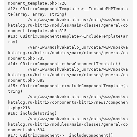
mponent_template.php:720

#12: CBitrixComponentTemplate->__IncludePHPTempla
te(array, array, string)

	/var/www/moskvakatalo_usr/data/www/moskva
katalog.ru/bitrix/modules/main/classes/general/co
mponent_template.php:815

#13: CBitrixComponentTemplate->IncludeTemplate(ar
ray)

	/var/www/moskvakatalo_usr/data/www/moskva
katalog.ru/bitrix/modules/main/classes/general/co
mponent.php:735

#14: CBitrixComponent->showComponentTemplate()

	/var/www/moskvakatalo_usr/data/www/moskva
katalog.ru/bitrix/modules/main/classes/general/co
mponent.php:683

#15: CBitrixComponent->includeComponentTemplate(s
tring)

	/var/www/moskvakatalo_usr/data/www/moskva
katalog.ru/bitrix/components/bitrix/news/componen
t.php:216

#16: include(string)

	/var/www/moskvakatalo_usr/data/www/moskva
katalog.ru/bitrix/modules/main/classes/general/co
mponent.php:594

#17: CBitrixComponent->__includeComponent()
