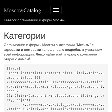
Moscow
Catalog
Меню
сайта
Каталог организаций и фирм Москвы
Категории
Организации и фирмы Москвы в категории "Метизы" с
адресами и номерами телефонов, с подробным указанием
всей информации. Легко найти найти нужную компанию
рядом с домом!
[Error] 

Cannot instantiate abstract class Bitrix\Iblock\C
omponent\Base (0)

/var/www/moskvakatalo_usr/data/www/moskvakatalog.
ru/bitrix/modules/main/classes/general/component.
php:623

#0: CBitrixComponent->includeComponent(string, ar
ray, object)

	/var/www/moskvakatalo_usr/data/www/moskva
katalog.ru/bitrix/modules/main/classes/general/ma