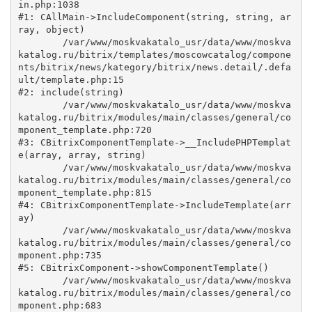
in.php:1038

#1: CAllMain->IncludeComponent(string, string, ar
ray, object)

	/var/www/moskvakatalo_usr/data/www/moskva
katalog.ru/bitrix/templates/moscowcatalog/compone
nts/bitrix/news/kategory/bitrix/news.detail/.defa
ult/template.php:15

#2: include(string)

	/var/www/moskvakatalo_usr/data/www/moskva
katalog.ru/bitrix/modules/main/classes/general/co
mponent_template.php:720

#3: CBitrixComponentTemplate->__IncludePHPTemplat
e(array, array, string)

	/var/www/moskvakatalo_usr/data/www/moskva
katalog.ru/bitrix/modules/main/classes/general/co
mponent_template.php:815

#4: CBitrixComponentTemplate->IncludeTemplate(arr
ay)

	/var/www/moskvakatalo_usr/data/www/moskva
katalog.ru/bitrix/modules/main/classes/general/co
mponent.php:735

#5: CBitrixComponent->showComponentTemplate()

	/var/www/moskvakatalo_usr/data/www/moskva
katalog.ru/bitrix/modules/main/classes/general/co
mponent.php:683
