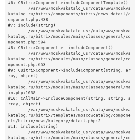
#6: CBitrixComponent->includeComponentTemplate()

	/var/www/moskvakatalo_usr/data/www/moskva
katalog.ru/bitrix/components/bitrix/news.detail/c
omponent.php:438

#7: include(string)

	/var/www/moskvakatalo_usr/data/www/moskva
katalog.ru/bitrix/modules/main/classes/general/co
mponent.php:594

#8: CBitrixComponent->__includeComponent()

	/var/www/moskvakatalo_usr/data/www/moskva
katalog.ru/bitrix/modules/main/classes/general/co
mponent.php:653

#9: CBitrixComponent->includeComponent(string, ar
ray, object)

	/var/www/moskvakatalo_usr/data/www/moskva
katalog.ru/bitrix/modules/main/classes/general/ma
in.php:1038

#10: CAllMain->IncludeComponent(string, string, a
rray, object)

	/var/www/moskvakatalo_usr/data/www/moskva
katalog.ru/bitrix/templates/moscowcatalog/compone
nts/bitrix/news/kategory/detail.php:3

#11: include(string)

	/var/www/moskvakatalo_usr/data/www/moskva
katalog.ru/bitrix/modules/main/classes/general/co