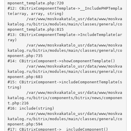
mponent_template.php:720

#12: CBitrixComponentTemplate->__IncludePHPTempla
te(array, array, string)

	/var/www/moskvakatalo_usr/data/www/moskva
katalog.ru/bitrix/modules/main/classes/general/co
mponent_template.php:815

#13: CBitrixComponentTemplate->IncludeTemplate(ar
ray)

	/var/www/moskvakatalo_usr/data/www/moskva
katalog.ru/bitrix/modules/main/classes/general/co
mponent.php:735

#14: CBitrixComponent->showComponentTemplate()

	/var/www/moskvakatalo_usr/data/www/moskva
katalog.ru/bitrix/modules/main/classes/general/co
mponent.php:683

#15: CBitrixComponent->includeComponentTemplate(s
tring)

	/var/www/moskvakatalo_usr/data/www/moskva
katalog.ru/bitrix/components/bitrix/news/componen
t.php:216

#16: include(string)

	/var/www/moskvakatalo_usr/data/www/moskva
katalog.ru/bitrix/modules/main/classes/general/co
mponent.php:594

#17: CBitrixComponent->__includeComponent()
