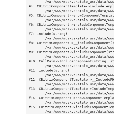
	/var/www/moskvakatalo_usr/data/www/moskvakatalog.ru/bitrix/modules/main/classes/general/component_template.php:815

#4: CBitrixComponentTemplate->IncludeTempl
	/var/www/moskvakatalo_usr/data/www/moskvakatalog.ru/bitrix/modules/main/classes/general/component.php:735

#5: CBitrixComponent->showComponentTemplat
	/var/www/moskvakatalo_usr/data/www/moskvakatalog.ru/bitrix/modules/main/classes/general/component.php:683

#6: CBitrixComponent->includeComponentTemp
	/var/www/moskvakatalo_usr/data/www/moskvakatalog.ru/bitrix/components/bitrix/news.detail/component.php:438

#7: include(string)

	/var/www/moskvakatalo_usr/data/www/moskvakatalog.ru/bitrix/modules/main/classes/general/component.php:594

#8: CBitrixComponent->__includeComponent()
	/var/www/moskvakatalo_usr/data/www/moskvakatalog.ru/bitrix/modules/main/classes/general/component.php:653

#9: CBitrixComponent->includeComponent(str
	/var/www/moskvakatalo_usr/data/www/moskvakatalog.ru/bitrix/modules/main/classes/general/main.php:1038

#10: CAllMain->IncludeComponent(string, st
	/var/www/moskvakatalo_usr/data/www/moskvakatalog.ru/bitrix/templates/moscowcatalog/components/bitrix/news/kategory/detail.php:3

#11: include(string)

	/var/www/moskvakatalo_usr/data/www/moskvakatalog.ru/bitrix/modules/main/classes/general/component_template.php:720

#12: CBitrixComponentTemplate->__IncludePH
	/var/www/moskvakatalo_usr/data/www/moskvakatalog.ru/bitrix/modules/main/classes/general/component_template.php:815

#13: CBitrixComponentTemplate->IncludeTemp
	/var/www/moskvakatalo_usr/data/www/moskvakatalog.ru/bitrix/modules/main/classes/general/component.php:735

#14: CBitrixComponent->showComponentTempla
	/var/www/moskvakatalo_usr/data/www/moskvakatalog.ru/bitrix/modules/main/classes/general/component.php:683

#15: CBitrixComponent->includeComponentTem
	/var/www/moskvakatalo_usr/data/www/moskvakatalog.ru/bitrix/components/bitrix/news/component.php:216
