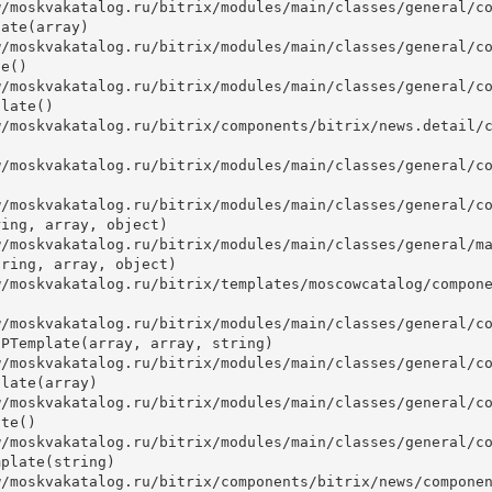
ate(array)

e()

late()



ing, array, object)

ring, array, object)

PTemplate(array, array, string)

late(array)

te()

plate(string)
