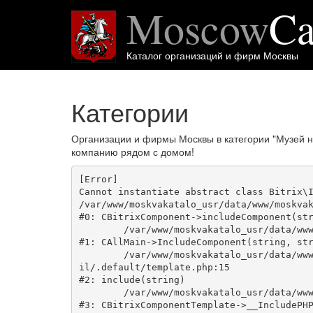
Moscow
Ca
Каталог организаций и фирм Москвы
Категории
Организации и фирмы Москвы в категории "Музей н
компанию рядом с домом!
[Error] 

Cannot instantiate abstract class Bitrix\I
/var/www/moskvakatalo_usr/data/www/moskvak
#0: CBitrixComponent->includeComponent(str
	/var/www/moskvakatalo_usr/data/www/moskvakatalog.ru/bitrix/modules/main/classes/general/main.php:1038

#1: CAllMain->IncludeComponent(string, str
	/var/www/moskvakatalo_usr/data/www/moskvakatalog.ru/bitrix/templates/moscowcatalog/components/bitrix/news/kategory/bitrix/news.deta
il/.default/template.php:15

#2: include(string)

	/var/www/moskvakatalo_usr/data/www/moskvakatalog.ru/bitrix/modules/main/classes/general/component_template.php:720

#3: CBitrixComponentTemplate->__IncludePHP