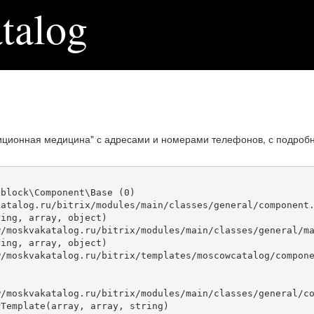
talog
иционная медицина" с адресами и номерами телефонов, с подроб
block\Component\Base (0)

atalog.ru/bitrix/modules/main/classes/general/component.
ing, array, object)

ing, array, object)

Template(array, array, string)
