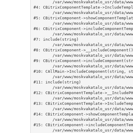
	/var/www/moskvakatalo_usr/data/www/moskvakatalog.ru/bitrix/modules/main/classes/general/component_template.php:815

#4: CBitrixComponentTemplate->IncludeTempl
	/var/www/moskvakatalo_usr/data/www/moskvakatalog.ru/bitrix/modules/main/classes/general/component.php:735

#5: CBitrixComponent->showComponentTemplat
	/var/www/moskvakatalo_usr/data/www/moskvakatalog.ru/bitrix/modules/main/classes/general/component.php:683

#6: CBitrixComponent->includeComponentTemp
	/var/www/moskvakatalo_usr/data/www/moskvakatalog.ru/bitrix/components/bitrix/news.detail/component.php:438

#7: include(string)

	/var/www/moskvakatalo_usr/data/www/moskvakatalog.ru/bitrix/modules/main/classes/general/component.php:594

#8: CBitrixComponent->__includeComponent()
	/var/www/moskvakatalo_usr/data/www/moskvakatalog.ru/bitrix/modules/main/classes/general/component.php:653

#9: CBitrixComponent->includeComponent(str
	/var/www/moskvakatalo_usr/data/www/moskvakatalog.ru/bitrix/modules/main/classes/general/main.php:1038

#10: CAllMain->IncludeComponent(string, st
	/var/www/moskvakatalo_usr/data/www/moskvakatalog.ru/bitrix/templates/moscowcatalog/components/bitrix/news/kategory/detail.php:3

#11: include(string)

	/var/www/moskvakatalo_usr/data/www/moskvakatalog.ru/bitrix/modules/main/classes/general/component_template.php:720

#12: CBitrixComponentTemplate->__IncludePH
	/var/www/moskvakatalo_usr/data/www/moskvakatalog.ru/bitrix/modules/main/classes/general/component_template.php:815

#13: CBitrixComponentTemplate->IncludeTemp
	/var/www/moskvakatalo_usr/data/www/moskvakatalog.ru/bitrix/modules/main/classes/general/component.php:735

#14: CBitrixComponent->showComponentTempla
	/var/www/moskvakatalo_usr/data/www/moskvakatalog.ru/bitrix/modules/main/classes/general/component.php:683

#15: CBitrixComponent->includeComponentTem
	/var/www/moskvakatalo_usr/data/www/moskvakatalog.ru/bitrix/components/bitrix/news/component.php:216
