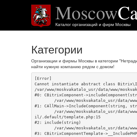
Moscow
Ca
Каталог организаций и фирм Москвы
Категории
Организации и фирмы Москвы в категории "Нетрад
найти нужную компанию рядом с домом!
[Error] 

Cannot instantiate abstract class Bitrix\I
/var/www/moskvakatalo_usr/data/www/moskvak
#0: CBitrixComponent->includeComponent(str
	/var/www/moskvakatalo_usr/data/www/moskvakatalog.ru/bitrix/modules/main/classes/general/main.php:1038

#1: CAllMain->IncludeComponent(string, str
	/var/www/moskvakatalo_usr/data/www/moskvakatalog.ru/bitrix/templates/moscowcatalog/components/bitrix/news/kategory/bitrix/news.deta
il/.default/template.php:15

#2: include(string)

	/var/www/moskvakatalo_usr/data/www/moskvakatalog.ru/bitrix/modules/main/classes/general/component_template.php:720

#3: CBitrixComponentTemplate->__IncludePHP