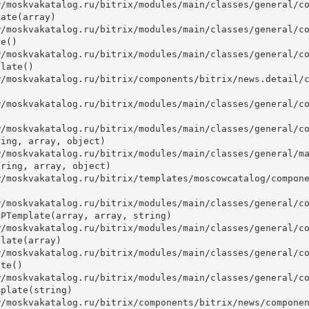
ate(array)

e()

late()



ing, array, object)

ring, array, object)

PTemplate(array, array, string)

late(array)

te()

plate(string)
