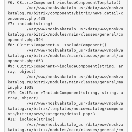
#6: CBitrixComponent->includeComponentTemplate()

	/var/www/moskvakatalo_usr/data/www/moskva
katalog.ru/bitrix/components/bitrix/news.detail/c
omponent.php:438

#7: include(string)

	/var/www/moskvakatalo_usr/data/www/moskva
katalog.ru/bitrix/modules/main/classes/general/co
mponent.php:594

#8: CBitrixComponent->__includeComponent()

	/var/www/moskvakatalo_usr/data/www/moskva
katalog.ru/bitrix/modules/main/classes/general/co
mponent.php:653

#9: CBitrixComponent->includeComponent(string, ar
ray, object)

	/var/www/moskvakatalo_usr/data/www/moskva
katalog.ru/bitrix/modules/main/classes/general/ma
in.php:1038

#10: CAllMain->IncludeComponent(string, string, a
rray, object)

	/var/www/moskvakatalo_usr/data/www/moskva
katalog.ru/bitrix/templates/moscowcatalog/compone
nts/bitrix/news/kategory/detail.php:3

#11: include(string)

	/var/www/moskvakatalo_usr/data/www/moskva
katalog.ru/bitrix/modules/main/classes/general/co