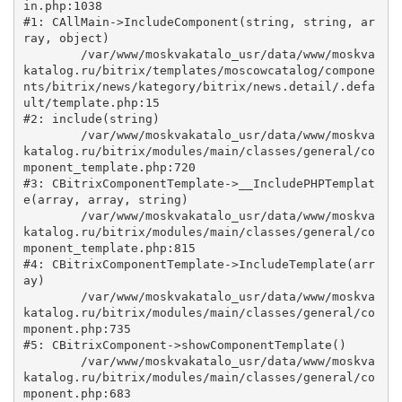
in.php:1038

#1: CAllMain->IncludeComponent(string, string, ar
ray, object)

	/var/www/moskvakatalo_usr/data/www/moskva
katalog.ru/bitrix/templates/moscowcatalog/compone
nts/bitrix/news/kategory/bitrix/news.detail/.defa
ult/template.php:15

#2: include(string)

	/var/www/moskvakatalo_usr/data/www/moskva
katalog.ru/bitrix/modules/main/classes/general/co
mponent_template.php:720

#3: CBitrixComponentTemplate->__IncludePHPTemplat
e(array, array, string)

	/var/www/moskvakatalo_usr/data/www/moskva
katalog.ru/bitrix/modules/main/classes/general/co
mponent_template.php:815

#4: CBitrixComponentTemplate->IncludeTemplate(arr
ay)

	/var/www/moskvakatalo_usr/data/www/moskva
katalog.ru/bitrix/modules/main/classes/general/co
mponent.php:735

#5: CBitrixComponent->showComponentTemplate()

	/var/www/moskvakatalo_usr/data/www/moskva
katalog.ru/bitrix/modules/main/classes/general/co
mponent.php:683
