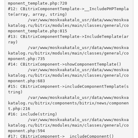
mponent_template.php:720

#12: CBitrixComponentTemplate->__IncludePHPTempla
te(array, array, string)

	/var/www/moskvakatalo_usr/data/www/moskva
katalog.ru/bitrix/modules/main/classes/general/co
mponent_template.php:815

#13: CBitrixComponentTemplate->IncludeTemplate(ar
ray)

	/var/www/moskvakatalo_usr/data/www/moskva
katalog.ru/bitrix/modules/main/classes/general/co
mponent.php:735

#14: CBitrixComponent->showComponentTemplate()

	/var/www/moskvakatalo_usr/data/www/moskva
katalog.ru/bitrix/modules/main/classes/general/co
mponent.php:683

#15: CBitrixComponent->includeComponentTemplate(s
tring)

	/var/www/moskvakatalo_usr/data/www/moskva
katalog.ru/bitrix/components/bitrix/news/componen
t.php:216

#16: include(string)

	/var/www/moskvakatalo_usr/data/www/moskva
katalog.ru/bitrix/modules/main/classes/general/co
mponent.php:594

#17: CBitrixComponent->__includeComponent()
