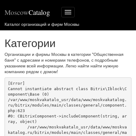
Moscow
Catalog
Меню
сайта
Каталог организаций и фирм Москвы
Категории
Организации и фирмы Москвы в категории "Общественная
баня" с адресами и номерами телефонов, с подробным
указанием всей информации. Легко найти найти нужную
компанию рядом с домом!
[Error] 

Cannot instantiate abstract class Bitrix\Iblock\C
omponent\Base (0)

/var/www/moskvakatalo_usr/data/www/moskvakatalog.
ru/bitrix/modules/main/classes/general/component.
php:623

#0: CBitrixComponent->includeComponent(string, ar
ray, object)

	/var/www/moskvakatalo_usr/data/www/moskva
katalog.ru/bitrix/modules/main/classes/general/ma