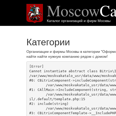
Moscow
Ca
Каталог организаций и фирм Москвы
Категории
Организации и фирмы Москвы в категории "Оформл
найти найти нужную компанию рядом с домом!
[Error] 

Cannot instantiate abstract class Bitrix\I
/var/www/moskvakatalo_usr/data/www/moskvak
#0: CBitrixComponent->includeComponent(str
	/var/www/moskvakatalo_usr/data/www/moskvakatalog.ru/bitrix/modules/main/classes/general/main.php:1038

#1: CAllMain->IncludeComponent(string, str
	/var/www/moskvakatalo_usr/data/www/moskvakatalog.ru/bitrix/templates/moscowcatalog/components/bitrix/news/kategory/bitrix/news.deta
il/.default/template.php:15

#2: include(string)

	/var/www/moskvakatalo_usr/data/www/moskvakatalog.ru/bitrix/modules/main/classes/general/component_template.php:720

#3: CBitrixComponentTemplate->__IncludePHP