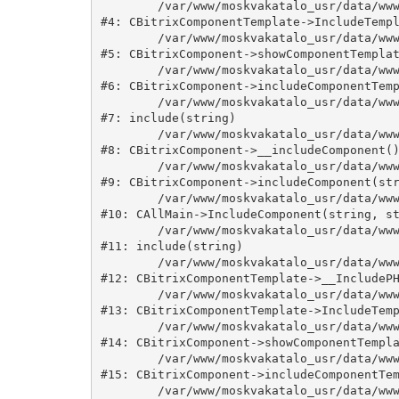
	/var/www/moskvakatalo_usr/data/www/moskvakatalog.ru/bitrix/modules/main/classes/general/component_template.php:815

#4: CBitrixComponentTemplate->IncludeTempl
	/var/www/moskvakatalo_usr/data/www/moskvakatalog.ru/bitrix/modules/main/classes/general/component.php:735

#5: CBitrixComponent->showComponentTemplat
	/var/www/moskvakatalo_usr/data/www/moskvakatalog.ru/bitrix/modules/main/classes/general/component.php:683

#6: CBitrixComponent->includeComponentTemp
	/var/www/moskvakatalo_usr/data/www/moskvakatalog.ru/bitrix/components/bitrix/news.detail/component.php:438

#7: include(string)

	/var/www/moskvakatalo_usr/data/www/moskvakatalog.ru/bitrix/modules/main/classes/general/component.php:594

#8: CBitrixComponent->__includeComponent()
	/var/www/moskvakatalo_usr/data/www/moskvakatalog.ru/bitrix/modules/main/classes/general/component.php:653

#9: CBitrixComponent->includeComponent(str
	/var/www/moskvakatalo_usr/data/www/moskvakatalog.ru/bitrix/modules/main/classes/general/main.php:1038

#10: CAllMain->IncludeComponent(string, st
	/var/www/moskvakatalo_usr/data/www/moskvakatalog.ru/bitrix/templates/moscowcatalog/components/bitrix/news/kategory/detail.php:3

#11: include(string)

	/var/www/moskvakatalo_usr/data/www/moskvakatalog.ru/bitrix/modules/main/classes/general/component_template.php:720

#12: CBitrixComponentTemplate->__IncludePH
	/var/www/moskvakatalo_usr/data/www/moskvakatalog.ru/bitrix/modules/main/classes/general/component_template.php:815

#13: CBitrixComponentTemplate->IncludeTemp
	/var/www/moskvakatalo_usr/data/www/moskvakatalog.ru/bitrix/modules/main/classes/general/component.php:735

#14: CBitrixComponent->showComponentTempla
	/var/www/moskvakatalo_usr/data/www/moskvakatalog.ru/bitrix/modules/main/classes/general/component.php:683

#15: CBitrixComponent->includeComponentTem
	/var/www/moskvakatalo_usr/data/www/moskvakatalog.ru/bitrix/components/bitrix/news/component.php:216
