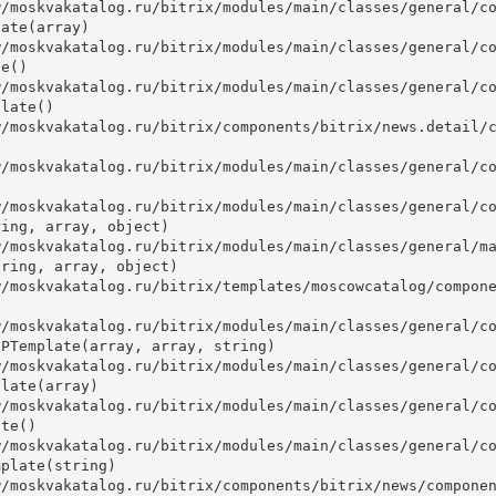
ate(array)

e()

late()



ing, array, object)

ring, array, object)

PTemplate(array, array, string)

late(array)

te()

plate(string)
