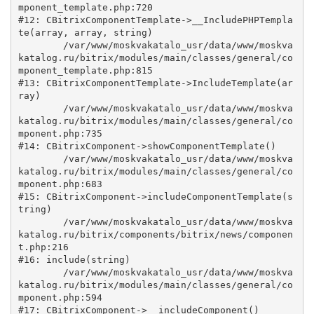
mponent_template.php:720

#12: CBitrixComponentTemplate->__IncludePHPTempla
te(array, array, string)

	/var/www/moskvakatalo_usr/data/www/moskva
katalog.ru/bitrix/modules/main/classes/general/co
mponent_template.php:815

#13: CBitrixComponentTemplate->IncludeTemplate(ar
ray)

	/var/www/moskvakatalo_usr/data/www/moskva
katalog.ru/bitrix/modules/main/classes/general/co
mponent.php:735

#14: CBitrixComponent->showComponentTemplate()

	/var/www/moskvakatalo_usr/data/www/moskva
katalog.ru/bitrix/modules/main/classes/general/co
mponent.php:683

#15: CBitrixComponent->includeComponentTemplate(s
tring)

	/var/www/moskvakatalo_usr/data/www/moskva
katalog.ru/bitrix/components/bitrix/news/componen
t.php:216

#16: include(string)

	/var/www/moskvakatalo_usr/data/www/moskva
katalog.ru/bitrix/modules/main/classes/general/co
mponent.php:594

#17: CBitrixComponent->__includeComponent()
