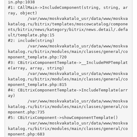
in.php:1038

#1: CAllMain->IncludeComponent(string, string, ar
ray, object)

	/var/www/moskvakatalo_usr/data/www/moskva
katalog.ru/bitrix/templates/moscowcatalog/compone
nts/bitrix/news/kategory/bitrix/news.detail/.defa
ult/template.php:15

#2: include(string)

	/var/www/moskvakatalo_usr/data/www/moskva
katalog.ru/bitrix/modules/main/classes/general/co
mponent_template.php:720

#3: CBitrixComponentTemplate->__IncludePHPTemplat
e(array, array, string)

	/var/www/moskvakatalo_usr/data/www/moskva
katalog.ru/bitrix/modules/main/classes/general/co
mponent_template.php:815

#4: CBitrixComponentTemplate->IncludeTemplate(arr
ay)

	/var/www/moskvakatalo_usr/data/www/moskva
katalog.ru/bitrix/modules/main/classes/general/co
mponent.php:735

#5: CBitrixComponent->showComponentTemplate()

	/var/www/moskvakatalo_usr/data/www/moskva
katalog.ru/bitrix/modules/main/classes/general/co
mponent.php:683
