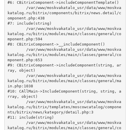
#6: CBitrixComponent->includeComponentTemplate()

	/var/www/moskvakatalo_usr/data/www/moskva
katalog.ru/bitrix/components/bitrix/news.detail/c
omponent.php:438

#7: include(string)

	/var/www/moskvakatalo_usr/data/www/moskva
katalog.ru/bitrix/modules/main/classes/general/co
mponent.php:594

#8: CBitrixComponent->__includeComponent()

	/var/www/moskvakatalo_usr/data/www/moskva
katalog.ru/bitrix/modules/main/classes/general/co
mponent.php:653

#9: CBitrixComponent->includeComponent(string, ar
ray, object)

	/var/www/moskvakatalo_usr/data/www/moskva
katalog.ru/bitrix/modules/main/classes/general/ma
in.php:1038

#10: CAllMain->IncludeComponent(string, string, a
rray, object)

	/var/www/moskvakatalo_usr/data/www/moskva
katalog.ru/bitrix/templates/moscowcatalog/compone
nts/bitrix/news/kategory/detail.php:3

#11: include(string)

	/var/www/moskvakatalo_usr/data/www/moskva
katalog.ru/bitrix/modules/main/classes/general/co