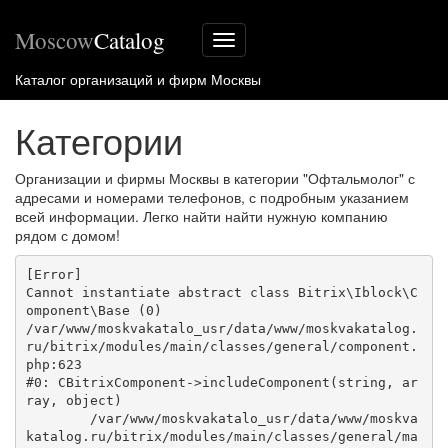
Moscow
Catalog
Меню
сайта
Каталог организаций и фирм Москвы
Категории
Организации и фирмы Москвы в категории "Офтальмолог" с
адресами и номерами телефонов, с подробным указанием
всей информации. Легко найти найти нужную компанию
рядом с домом!
[Error] 

Cannot instantiate abstract class Bitrix\Iblock\C
omponent\Base (0)

/var/www/moskvakatalo_usr/data/www/moskvakatalog.
ru/bitrix/modules/main/classes/general/component.
php:623

#0: CBitrixComponent->includeComponent(string, ar
ray, object)

	/var/www/moskvakatalo_usr/data/www/moskva
katalog.ru/bitrix/modules/main/classes/general/ma