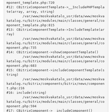
mponent_template.php:720

#12: CBitrixComponentTemplate->__IncludePHPTempla
te(array, array, string)

	/var/www/moskvakatalo_usr/data/www/moskva
katalog.ru/bitrix/modules/main/classes/general/co
mponent_template.php:815

#13: CBitrixComponentTemplate->IncludeTemplate(ar
ray)

	/var/www/moskvakatalo_usr/data/www/moskva
katalog.ru/bitrix/modules/main/classes/general/co
mponent.php:735

#14: CBitrixComponent->showComponentTemplate()

	/var/www/moskvakatalo_usr/data/www/moskva
katalog.ru/bitrix/modules/main/classes/general/co
mponent.php:683

#15: CBitrixComponent->includeComponentTemplate(s
tring)

	/var/www/moskvakatalo_usr/data/www/moskva
katalog.ru/bitrix/components/bitrix/news/componen
t.php:216

#16: include(string)

	/var/www/moskvakatalo_usr/data/www/moskva
katalog.ru/bitrix/modules/main/classes/general/co
mponent.php:594

#17: CBitrixComponent->__includeComponent()
