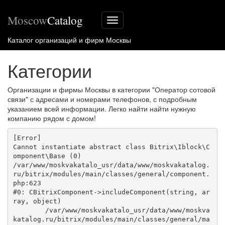
Moscow
Catalog
Меню
сайта
Каталог организаций и фирм Москвы
Категории
Организации и фирмы Москвы в категории "Оператор сотовой
связи" с адресами и номерами телефонов, с подробным
указанием всей информации. Легко найти найти нужную
компанию рядом с домом!
[Error] 

Cannot instantiate abstract class Bitrix\Iblock\C
omponent\Base (0)

/var/www/moskvakatalo_usr/data/www/moskvakatalog.
ru/bitrix/modules/main/classes/general/component.
php:623

#0: CBitrixComponent->includeComponent(string, ar
ray, object)

	/var/www/moskvakatalo_usr/data/www/moskva
katalog.ru/bitrix/modules/main/classes/general/ma