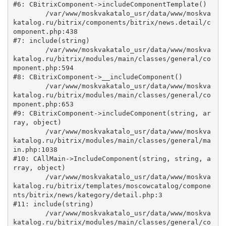
#6: CBitrixComponent->includeComponentTemplate()

	/var/www/moskvakatalo_usr/data/www/moskva
katalog.ru/bitrix/components/bitrix/news.detail/c
omponent.php:438

#7: include(string)

	/var/www/moskvakatalo_usr/data/www/moskva
katalog.ru/bitrix/modules/main/classes/general/co
mponent.php:594

#8: CBitrixComponent->__includeComponent()

	/var/www/moskvakatalo_usr/data/www/moskva
katalog.ru/bitrix/modules/main/classes/general/co
mponent.php:653

#9: CBitrixComponent->includeComponent(string, ar
ray, object)

	/var/www/moskvakatalo_usr/data/www/moskva
katalog.ru/bitrix/modules/main/classes/general/ma
in.php:1038

#10: CAllMain->IncludeComponent(string, string, a
rray, object)

	/var/www/moskvakatalo_usr/data/www/moskva
katalog.ru/bitrix/templates/moscowcatalog/compone
nts/bitrix/news/kategory/detail.php:3

#11: include(string)

	/var/www/moskvakatalo_usr/data/www/moskva
katalog.ru/bitrix/modules/main/classes/general/co