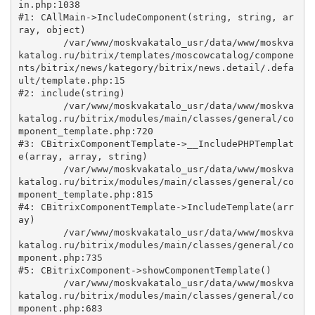
in.php:1038

#1: CAllMain->IncludeComponent(string, string, ar
ray, object)

	/var/www/moskvakatalo_usr/data/www/moskva
katalog.ru/bitrix/templates/moscowcatalog/compone
nts/bitrix/news/kategory/bitrix/news.detail/.defa
ult/template.php:15

#2: include(string)

	/var/www/moskvakatalo_usr/data/www/moskva
katalog.ru/bitrix/modules/main/classes/general/co
mponent_template.php:720

#3: CBitrixComponentTemplate->__IncludePHPTemplat
e(array, array, string)

	/var/www/moskvakatalo_usr/data/www/moskva
katalog.ru/bitrix/modules/main/classes/general/co
mponent_template.php:815

#4: CBitrixComponentTemplate->IncludeTemplate(arr
ay)

	/var/www/moskvakatalo_usr/data/www/moskva
katalog.ru/bitrix/modules/main/classes/general/co
mponent.php:735

#5: CBitrixComponent->showComponentTemplate()

	/var/www/moskvakatalo_usr/data/www/moskva
katalog.ru/bitrix/modules/main/classes/general/co
mponent.php:683
