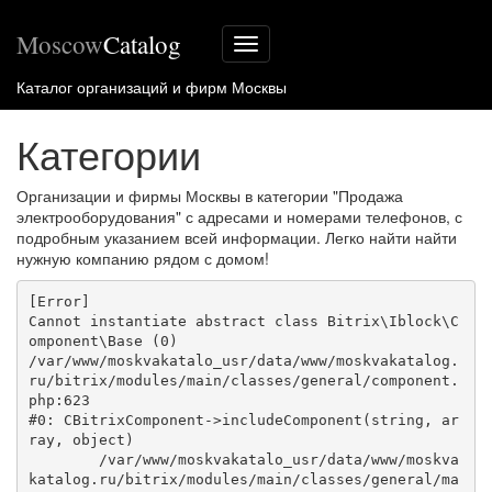
Moscow
Catalog
Меню
сайта
Каталог организаций и фирм Москвы
Категории
Организации и фирмы Москвы в категории "Продажа
электрооборудования" с адресами и номерами телефонов, с
подробным указанием всей информации. Легко найти найти
нужную компанию рядом с домом!
[Error] 

Cannot instantiate abstract class Bitrix\Iblock\C
omponent\Base (0)

/var/www/moskvakatalo_usr/data/www/moskvakatalog.
ru/bitrix/modules/main/classes/general/component.
php:623

#0: CBitrixComponent->includeComponent(string, ar
ray, object)

	/var/www/moskvakatalo_usr/data/www/moskva
katalog.ru/bitrix/modules/main/classes/general/ma