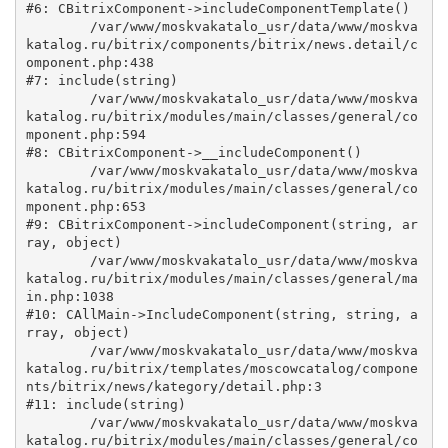
#6: CBitrixComponent->includeComponentTemplate()

	/var/www/moskvakatalo_usr/data/www/moskva
katalog.ru/bitrix/components/bitrix/news.detail/c
omponent.php:438

#7: include(string)

	/var/www/moskvakatalo_usr/data/www/moskva
katalog.ru/bitrix/modules/main/classes/general/co
mponent.php:594

#8: CBitrixComponent->__includeComponent()

	/var/www/moskvakatalo_usr/data/www/moskva
katalog.ru/bitrix/modules/main/classes/general/co
mponent.php:653

#9: CBitrixComponent->includeComponent(string, ar
ray, object)

	/var/www/moskvakatalo_usr/data/www/moskva
katalog.ru/bitrix/modules/main/classes/general/ma
in.php:1038

#10: CAllMain->IncludeComponent(string, string, a
rray, object)

	/var/www/moskvakatalo_usr/data/www/moskva
katalog.ru/bitrix/templates/moscowcatalog/compone
nts/bitrix/news/kategory/detail.php:3

#11: include(string)

	/var/www/moskvakatalo_usr/data/www/moskva
katalog.ru/bitrix/modules/main/classes/general/co