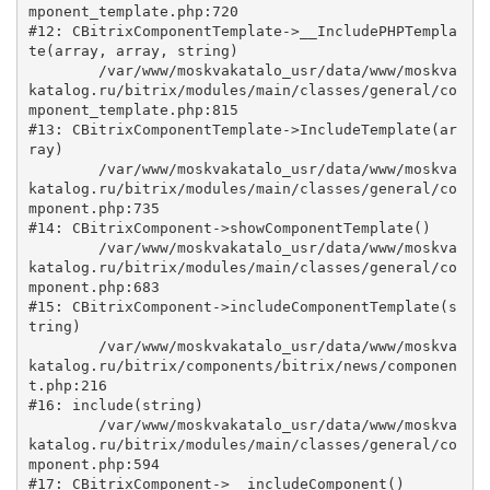
mponent_template.php:720

#12: CBitrixComponentTemplate->__IncludePHPTempla
te(array, array, string)

	/var/www/moskvakatalo_usr/data/www/moskva
katalog.ru/bitrix/modules/main/classes/general/co
mponent_template.php:815

#13: CBitrixComponentTemplate->IncludeTemplate(ar
ray)

	/var/www/moskvakatalo_usr/data/www/moskva
katalog.ru/bitrix/modules/main/classes/general/co
mponent.php:735

#14: CBitrixComponent->showComponentTemplate()

	/var/www/moskvakatalo_usr/data/www/moskva
katalog.ru/bitrix/modules/main/classes/general/co
mponent.php:683

#15: CBitrixComponent->includeComponentTemplate(s
tring)

	/var/www/moskvakatalo_usr/data/www/moskva
katalog.ru/bitrix/components/bitrix/news/componen
t.php:216

#16: include(string)

	/var/www/moskvakatalo_usr/data/www/moskva
katalog.ru/bitrix/modules/main/classes/general/co
mponent.php:594

#17: CBitrixComponent->__includeComponent()
