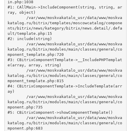
in.php:1038

#1: CAllMain->IncludeComponent(string, string, ar
ray, object)

	/var/www/moskvakatalo_usr/data/www/moskva
katalog.ru/bitrix/templates/moscowcatalog/compone
nts/bitrix/news/kategory/bitrix/news.detail/.defa
ult/template.php:15

#2: include(string)

	/var/www/moskvakatalo_usr/data/www/moskva
katalog.ru/bitrix/modules/main/classes/general/co
mponent_template.php:720

#3: CBitrixComponentTemplate->__IncludePHPTemplat
e(array, array, string)

	/var/www/moskvakatalo_usr/data/www/moskva
katalog.ru/bitrix/modules/main/classes/general/co
mponent_template.php:815

#4: CBitrixComponentTemplate->IncludeTemplate(arr
ay)

	/var/www/moskvakatalo_usr/data/www/moskva
katalog.ru/bitrix/modules/main/classes/general/co
mponent.php:735

#5: CBitrixComponent->showComponentTemplate()

	/var/www/moskvakatalo_usr/data/www/moskva
katalog.ru/bitrix/modules/main/classes/general/co
mponent.php:683
