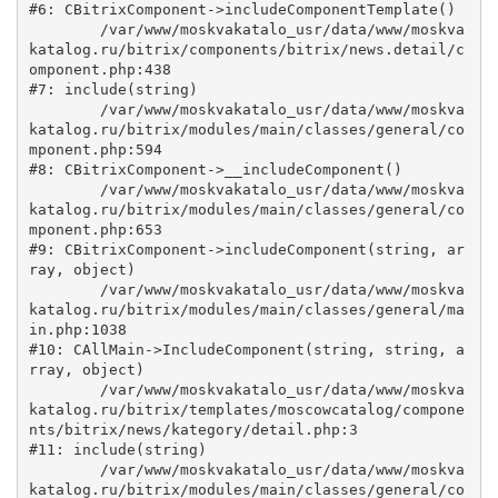
#6: CBitrixComponent->includeComponentTemplate()

	/var/www/moskvakatalo_usr/data/www/moskva
katalog.ru/bitrix/components/bitrix/news.detail/c
omponent.php:438

#7: include(string)

	/var/www/moskvakatalo_usr/data/www/moskva
katalog.ru/bitrix/modules/main/classes/general/co
mponent.php:594

#8: CBitrixComponent->__includeComponent()

	/var/www/moskvakatalo_usr/data/www/moskva
katalog.ru/bitrix/modules/main/classes/general/co
mponent.php:653

#9: CBitrixComponent->includeComponent(string, ar
ray, object)

	/var/www/moskvakatalo_usr/data/www/moskva
katalog.ru/bitrix/modules/main/classes/general/ma
in.php:1038

#10: CAllMain->IncludeComponent(string, string, a
rray, object)

	/var/www/moskvakatalo_usr/data/www/moskva
katalog.ru/bitrix/templates/moscowcatalog/compone
nts/bitrix/news/kategory/detail.php:3

#11: include(string)

	/var/www/moskvakatalo_usr/data/www/moskva
katalog.ru/bitrix/modules/main/classes/general/co