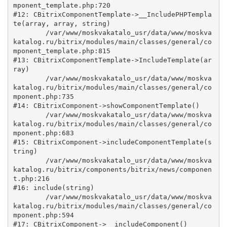
mponent_template.php:720

#12: CBitrixComponentTemplate->__IncludePHPTempla
te(array, array, string)

	/var/www/moskvakatalo_usr/data/www/moskva
katalog.ru/bitrix/modules/main/classes/general/co
mponent_template.php:815

#13: CBitrixComponentTemplate->IncludeTemplate(ar
ray)

	/var/www/moskvakatalo_usr/data/www/moskva
katalog.ru/bitrix/modules/main/classes/general/co
mponent.php:735

#14: CBitrixComponent->showComponentTemplate()

	/var/www/moskvakatalo_usr/data/www/moskva
katalog.ru/bitrix/modules/main/classes/general/co
mponent.php:683

#15: CBitrixComponent->includeComponentTemplate(s
tring)

	/var/www/moskvakatalo_usr/data/www/moskva
katalog.ru/bitrix/components/bitrix/news/componen
t.php:216

#16: include(string)

	/var/www/moskvakatalo_usr/data/www/moskva
katalog.ru/bitrix/modules/main/classes/general/co
mponent.php:594

#17: CBitrixComponent->__includeComponent()
