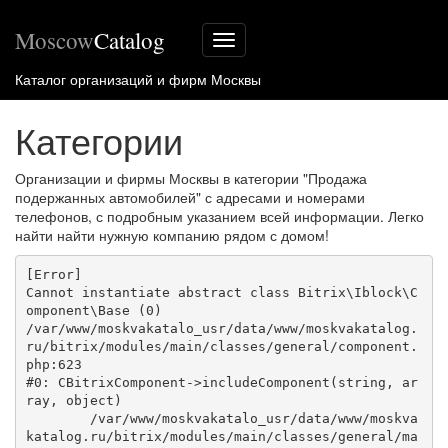
Moscow
Catalog
Меню
сайта
Каталог организаций и фирм Москвы
Категории
Организации и фирмы Москвы в категории "Продажа
подержанных автомобилей" с адресами и номерами
телефонов, с подробным указанием всей информации. Легко
найти найти нужную компанию рядом с домом!
[Error] 

Cannot instantiate abstract class Bitrix\Iblock\C
omponent\Base (0)

/var/www/moskvakatalo_usr/data/www/moskvakatalog.
ru/bitrix/modules/main/classes/general/component.
php:623

#0: CBitrixComponent->includeComponent(string, ar
ray, object)

	/var/www/moskvakatalo_usr/data/www/moskva
katalog.ru/bitrix/modules/main/classes/general/ma