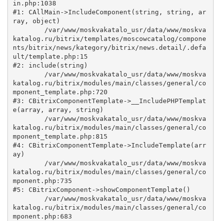
in.php:1038

#1: CAllMain->IncludeComponent(string, string, ar
ray, object)

	/var/www/moskvakatalo_usr/data/www/moskva
katalog.ru/bitrix/templates/moscowcatalog/compone
nts/bitrix/news/kategory/bitrix/news.detail/.defa
ult/template.php:15

#2: include(string)

	/var/www/moskvakatalo_usr/data/www/moskva
katalog.ru/bitrix/modules/main/classes/general/co
mponent_template.php:720

#3: CBitrixComponentTemplate->__IncludePHPTemplat
e(array, array, string)

	/var/www/moskvakatalo_usr/data/www/moskva
katalog.ru/bitrix/modules/main/classes/general/co
mponent_template.php:815

#4: CBitrixComponentTemplate->IncludeTemplate(arr
ay)

	/var/www/moskvakatalo_usr/data/www/moskva
katalog.ru/bitrix/modules/main/classes/general/co
mponent.php:735

#5: CBitrixComponent->showComponentTemplate()

	/var/www/moskvakatalo_usr/data/www/moskva
katalog.ru/bitrix/modules/main/classes/general/co
mponent.php:683
