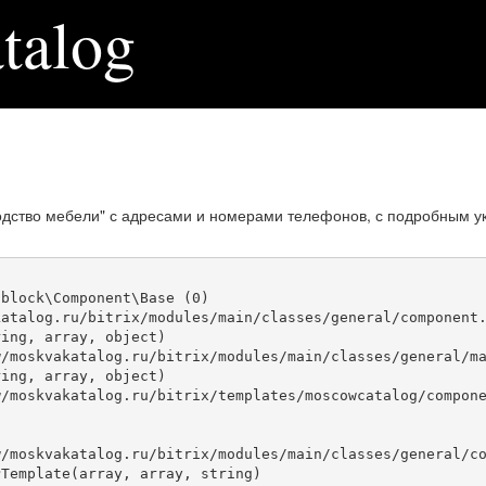
talog
дство мебели" с адресами и номерами телефонов, с подробным у
block\Component\Base (0)

atalog.ru/bitrix/modules/main/classes/general/component.
ing, array, object)

ing, array, object)

Template(array, array, string)
