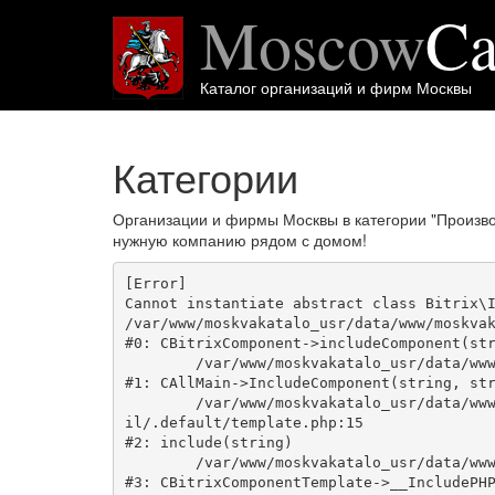
Moscow
Ca
Каталог организаций и фирм Москвы
Категории
Организации и фирмы Москвы в категории "Произво
нужную компанию рядом с домом!
[Error] 

Cannot instantiate abstract class Bitrix\I
/var/www/moskvakatalo_usr/data/www/moskvak
#0: CBitrixComponent->includeComponent(str
	/var/www/moskvakatalo_usr/data/www/moskvakatalog.ru/bitrix/modules/main/classes/general/main.php:1038

#1: CAllMain->IncludeComponent(string, str
	/var/www/moskvakatalo_usr/data/www/moskvakatalog.ru/bitrix/templates/moscowcatalog/components/bitrix/news/kategory/bitrix/news.deta
il/.default/template.php:15

#2: include(string)

	/var/www/moskvakatalo_usr/data/www/moskvakatalog.ru/bitrix/modules/main/classes/general/component_template.php:720

#3: CBitrixComponentTemplate->__IncludePHP