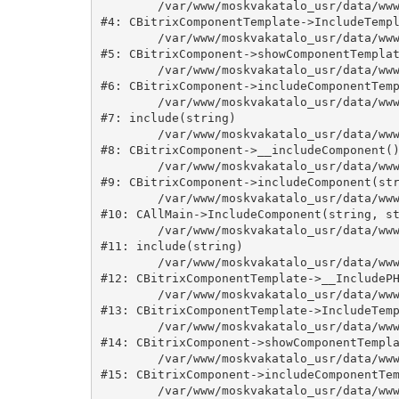
	/var/www/moskvakatalo_usr/data/www/moskvakatalog.ru/bitrix/modules/main/classes/general/component_template.php:815

#4: CBitrixComponentTemplate->IncludeTempl
	/var/www/moskvakatalo_usr/data/www/moskvakatalog.ru/bitrix/modules/main/classes/general/component.php:735

#5: CBitrixComponent->showComponentTemplat
	/var/www/moskvakatalo_usr/data/www/moskvakatalog.ru/bitrix/modules/main/classes/general/component.php:683

#6: CBitrixComponent->includeComponentTemp
	/var/www/moskvakatalo_usr/data/www/moskvakatalog.ru/bitrix/components/bitrix/news.detail/component.php:438

#7: include(string)

	/var/www/moskvakatalo_usr/data/www/moskvakatalog.ru/bitrix/modules/main/classes/general/component.php:594

#8: CBitrixComponent->__includeComponent()
	/var/www/moskvakatalo_usr/data/www/moskvakatalog.ru/bitrix/modules/main/classes/general/component.php:653

#9: CBitrixComponent->includeComponent(str
	/var/www/moskvakatalo_usr/data/www/moskvakatalog.ru/bitrix/modules/main/classes/general/main.php:1038

#10: CAllMain->IncludeComponent(string, st
	/var/www/moskvakatalo_usr/data/www/moskvakatalog.ru/bitrix/templates/moscowcatalog/components/bitrix/news/kategory/detail.php:3

#11: include(string)

	/var/www/moskvakatalo_usr/data/www/moskvakatalog.ru/bitrix/modules/main/classes/general/component_template.php:720

#12: CBitrixComponentTemplate->__IncludePH
	/var/www/moskvakatalo_usr/data/www/moskvakatalog.ru/bitrix/modules/main/classes/general/component_template.php:815

#13: CBitrixComponentTemplate->IncludeTemp
	/var/www/moskvakatalo_usr/data/www/moskvakatalog.ru/bitrix/modules/main/classes/general/component.php:735

#14: CBitrixComponent->showComponentTempla
	/var/www/moskvakatalo_usr/data/www/moskvakatalog.ru/bitrix/modules/main/classes/general/component.php:683

#15: CBitrixComponent->includeComponentTem
	/var/www/moskvakatalo_usr/data/www/moskvakatalog.ru/bitrix/components/bitrix/news/component.php:216
