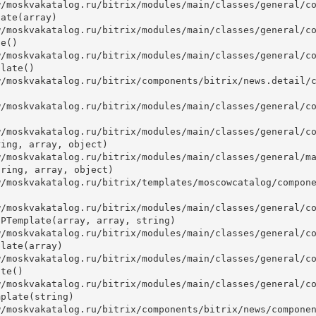
ate(array)

e()

late()



ing, array, object)

ring, array, object)

PTemplate(array, array, string)

late(array)

te()

plate(string)
