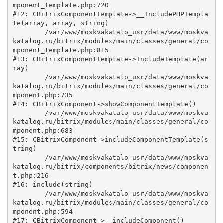
mponent_template.php:720

#12: CBitrixComponentTemplate->__IncludePHPTempla
te(array, array, string)

	/var/www/moskvakatalo_usr/data/www/moskva
katalog.ru/bitrix/modules/main/classes/general/co
mponent_template.php:815

#13: CBitrixComponentTemplate->IncludeTemplate(ar
ray)

	/var/www/moskvakatalo_usr/data/www/moskva
katalog.ru/bitrix/modules/main/classes/general/co
mponent.php:735

#14: CBitrixComponent->showComponentTemplate()

	/var/www/moskvakatalo_usr/data/www/moskva
katalog.ru/bitrix/modules/main/classes/general/co
mponent.php:683

#15: CBitrixComponent->includeComponentTemplate(s
tring)

	/var/www/moskvakatalo_usr/data/www/moskva
katalog.ru/bitrix/components/bitrix/news/componen
t.php:216

#16: include(string)

	/var/www/moskvakatalo_usr/data/www/moskva
katalog.ru/bitrix/modules/main/classes/general/co
mponent.php:594

#17: CBitrixComponent->__includeComponent()
