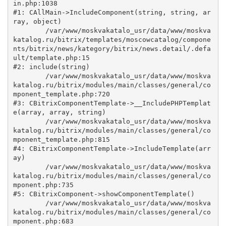
in.php:1038

#1: CAllMain->IncludeComponent(string, string, ar
ray, object)

	/var/www/moskvakatalo_usr/data/www/moskva
katalog.ru/bitrix/templates/moscowcatalog/compone
nts/bitrix/news/kategory/bitrix/news.detail/.defa
ult/template.php:15

#2: include(string)

	/var/www/moskvakatalo_usr/data/www/moskva
katalog.ru/bitrix/modules/main/classes/general/co
mponent_template.php:720

#3: CBitrixComponentTemplate->__IncludePHPTemplat
e(array, array, string)

	/var/www/moskvakatalo_usr/data/www/moskva
katalog.ru/bitrix/modules/main/classes/general/co
mponent_template.php:815

#4: CBitrixComponentTemplate->IncludeTemplate(arr
ay)

	/var/www/moskvakatalo_usr/data/www/moskva
katalog.ru/bitrix/modules/main/classes/general/co
mponent.php:735

#5: CBitrixComponent->showComponentTemplate()

	/var/www/moskvakatalo_usr/data/www/moskva
katalog.ru/bitrix/modules/main/classes/general/co
mponent.php:683
