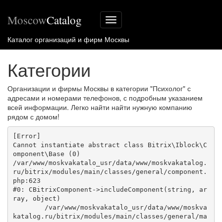
Moscow
Catalog
Меню
сайта
Каталог организаций и фирм Москвы
Категории
Организации и фирмы Москвы в категории "Психолог" с
адресами и номерами телефонов, с подробным указанием
всей информации. Легко найти найти нужную компанию
рядом с домом!
[Error] 

Cannot instantiate abstract class Bitrix\Iblock\C
omponent\Base (0)

/var/www/moskvakatalo_usr/data/www/moskvakatalog.
ru/bitrix/modules/main/classes/general/component.
php:623

#0: CBitrixComponent->includeComponent(string, ar
ray, object)

	/var/www/moskvakatalo_usr/data/www/moskva
katalog.ru/bitrix/modules/main/classes/general/ma