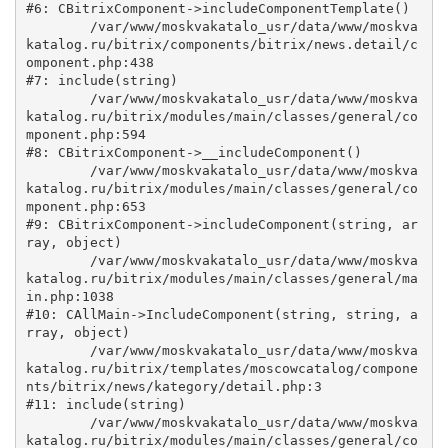
#6: CBitrixComponent->includeComponentTemplate()

	/var/www/moskvakatalo_usr/data/www/moskva
katalog.ru/bitrix/components/bitrix/news.detail/c
omponent.php:438

#7: include(string)

	/var/www/moskvakatalo_usr/data/www/moskva
katalog.ru/bitrix/modules/main/classes/general/co
mponent.php:594

#8: CBitrixComponent->__includeComponent()

	/var/www/moskvakatalo_usr/data/www/moskva
katalog.ru/bitrix/modules/main/classes/general/co
mponent.php:653

#9: CBitrixComponent->includeComponent(string, ar
ray, object)

	/var/www/moskvakatalo_usr/data/www/moskva
katalog.ru/bitrix/modules/main/classes/general/ma
in.php:1038

#10: CAllMain->IncludeComponent(string, string, a
rray, object)

	/var/www/moskvakatalo_usr/data/www/moskva
katalog.ru/bitrix/templates/moscowcatalog/compone
nts/bitrix/news/kategory/detail.php:3

#11: include(string)

	/var/www/moskvakatalo_usr/data/www/moskva
katalog.ru/bitrix/modules/main/classes/general/co