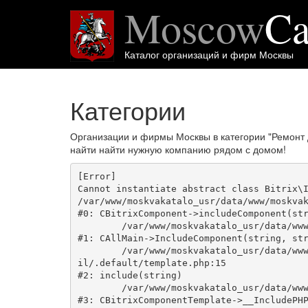
Moscow
Ca
Каталог организаций и фирм Москвы
Категории
Организации и фирмы Москвы в категории "Ремонт
найти найти нужную компанию рядом с домом!
[Error] 

Cannot instantiate abstract class Bitrix\I
/var/www/moskvakatalo_usr/data/www/moskvak
#0: CBitrixComponent->includeComponent(str
	/var/www/moskvakatalo_usr/data/www/moskvakatalog.ru/bitrix/modules/main/classes/general/main.php:1038

#1: CAllMain->IncludeComponent(string, str
	/var/www/moskvakatalo_usr/data/www/moskvakatalog.ru/bitrix/templates/moscowcatalog/components/bitrix/news/kategory/bitrix/news.deta
il/.default/template.php:15

#2: include(string)

	/var/www/moskvakatalo_usr/data/www/moskvakatalog.ru/bitrix/modules/main/classes/general/component_template.php:720

#3: CBitrixComponentTemplate->__IncludePHP