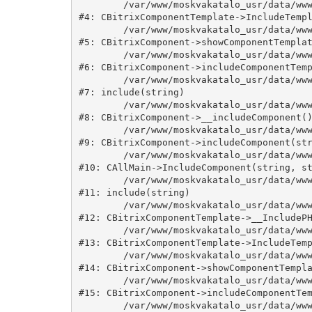
	/var/www/moskvakatalo_usr/data/www/moskvakatalog.ru/bitrix/modules/main/classes/general/component_template.php:815

#4: CBitrixComponentTemplate->IncludeTempl
	/var/www/moskvakatalo_usr/data/www/moskvakatalog.ru/bitrix/modules/main/classes/general/component.php:735

#5: CBitrixComponent->showComponentTemplat
	/var/www/moskvakatalo_usr/data/www/moskvakatalog.ru/bitrix/modules/main/classes/general/component.php:683

#6: CBitrixComponent->includeComponentTemp
	/var/www/moskvakatalo_usr/data/www/moskvakatalog.ru/bitrix/components/bitrix/news.detail/component.php:438

#7: include(string)

	/var/www/moskvakatalo_usr/data/www/moskvakatalog.ru/bitrix/modules/main/classes/general/component.php:594

#8: CBitrixComponent->__includeComponent()
	/var/www/moskvakatalo_usr/data/www/moskvakatalog.ru/bitrix/modules/main/classes/general/component.php:653

#9: CBitrixComponent->includeComponent(str
	/var/www/moskvakatalo_usr/data/www/moskvakatalog.ru/bitrix/modules/main/classes/general/main.php:1038

#10: CAllMain->IncludeComponent(string, st
	/var/www/moskvakatalo_usr/data/www/moskvakatalog.ru/bitrix/templates/moscowcatalog/components/bitrix/news/kategory/detail.php:3

#11: include(string)

	/var/www/moskvakatalo_usr/data/www/moskvakatalog.ru/bitrix/modules/main/classes/general/component_template.php:720

#12: CBitrixComponentTemplate->__IncludePH
	/var/www/moskvakatalo_usr/data/www/moskvakatalog.ru/bitrix/modules/main/classes/general/component_template.php:815

#13: CBitrixComponentTemplate->IncludeTemp
	/var/www/moskvakatalo_usr/data/www/moskvakatalog.ru/bitrix/modules/main/classes/general/component.php:735

#14: CBitrixComponent->showComponentTempla
	/var/www/moskvakatalo_usr/data/www/moskvakatalog.ru/bitrix/modules/main/classes/general/component.php:683

#15: CBitrixComponent->includeComponentTem
	/var/www/moskvakatalo_usr/data/www/moskvakatalog.ru/bitrix/components/bitrix/news/component.php:216
