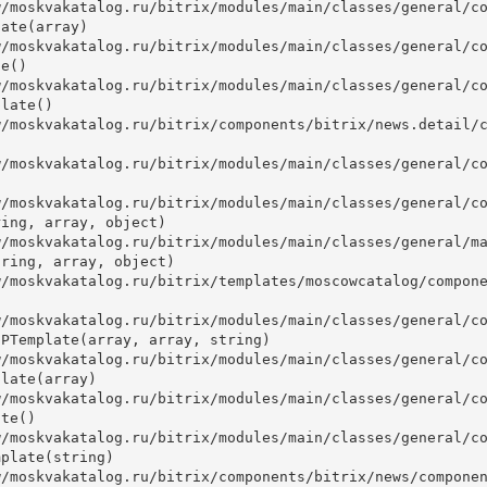
ate(array)

e()

late()



ing, array, object)

ring, array, object)

PTemplate(array, array, string)

late(array)

te()

plate(string)
