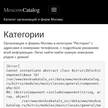
Moscow
Catalog
Меню
сайта
Каталог организаций и фирм Москвы
Категории
Организации и фирмы Москвы в категории "Ресторан" с
адресами и номерами телефонов, с подробным указанием
всей информации. Легко найти найти нужную компанию
рядом с домом!
[Error] 

Cannot instantiate abstract class Bitrix\Iblock\C
omponent\Base (0)

/var/www/moskvakatalo_usr/data/www/moskvakatalog.
ru/bitrix/modules/main/classes/general/component.
php:623

#0: CBitrixComponent->includeComponent(string, ar
ray, object)

	/var/www/moskvakatalo_usr/data/www/moskva
katalog.ru/bitrix/modules/main/classes/general/ma