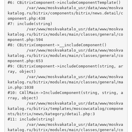
#6: CBitrixComponent->includeComponentTemplate()

	/var/www/moskvakatalo_usr/data/www/moskva
katalog.ru/bitrix/components/bitrix/news.detail/c
omponent.php:438

#7: include(string)

	/var/www/moskvakatalo_usr/data/www/moskva
katalog.ru/bitrix/modules/main/classes/general/co
mponent.php:594

#8: CBitrixComponent->__includeComponent()

	/var/www/moskvakatalo_usr/data/www/moskva
katalog.ru/bitrix/modules/main/classes/general/co
mponent.php:653

#9: CBitrixComponent->includeComponent(string, ar
ray, object)

	/var/www/moskvakatalo_usr/data/www/moskva
katalog.ru/bitrix/modules/main/classes/general/ma
in.php:1038

#10: CAllMain->IncludeComponent(string, string, a
rray, object)

	/var/www/moskvakatalo_usr/data/www/moskva
katalog.ru/bitrix/templates/moscowcatalog/compone
nts/bitrix/news/kategory/detail.php:3

#11: include(string)

	/var/www/moskvakatalo_usr/data/www/moskva
katalog.ru/bitrix/modules/main/classes/general/co