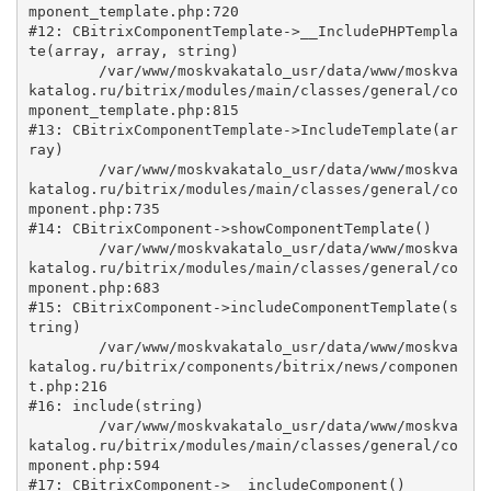
mponent_template.php:720

#12: CBitrixComponentTemplate->__IncludePHPTempla
te(array, array, string)

	/var/www/moskvakatalo_usr/data/www/moskva
katalog.ru/bitrix/modules/main/classes/general/co
mponent_template.php:815

#13: CBitrixComponentTemplate->IncludeTemplate(ar
ray)

	/var/www/moskvakatalo_usr/data/www/moskva
katalog.ru/bitrix/modules/main/classes/general/co
mponent.php:735

#14: CBitrixComponent->showComponentTemplate()

	/var/www/moskvakatalo_usr/data/www/moskva
katalog.ru/bitrix/modules/main/classes/general/co
mponent.php:683

#15: CBitrixComponent->includeComponentTemplate(s
tring)

	/var/www/moskvakatalo_usr/data/www/moskva
katalog.ru/bitrix/components/bitrix/news/componen
t.php:216

#16: include(string)

	/var/www/moskvakatalo_usr/data/www/moskva
katalog.ru/bitrix/modules/main/classes/general/co
mponent.php:594

#17: CBitrixComponent->__includeComponent()
