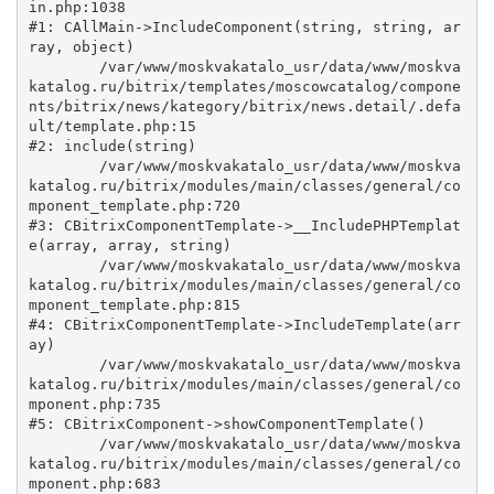
in.php:1038

#1: CAllMain->IncludeComponent(string, string, ar
ray, object)

	/var/www/moskvakatalo_usr/data/www/moskva
katalog.ru/bitrix/templates/moscowcatalog/compone
nts/bitrix/news/kategory/bitrix/news.detail/.defa
ult/template.php:15

#2: include(string)

	/var/www/moskvakatalo_usr/data/www/moskva
katalog.ru/bitrix/modules/main/classes/general/co
mponent_template.php:720

#3: CBitrixComponentTemplate->__IncludePHPTemplat
e(array, array, string)

	/var/www/moskvakatalo_usr/data/www/moskva
katalog.ru/bitrix/modules/main/classes/general/co
mponent_template.php:815

#4: CBitrixComponentTemplate->IncludeTemplate(arr
ay)

	/var/www/moskvakatalo_usr/data/www/moskva
katalog.ru/bitrix/modules/main/classes/general/co
mponent.php:735

#5: CBitrixComponent->showComponentTemplate()

	/var/www/moskvakatalo_usr/data/www/moskva
katalog.ru/bitrix/modules/main/classes/general/co
mponent.php:683
