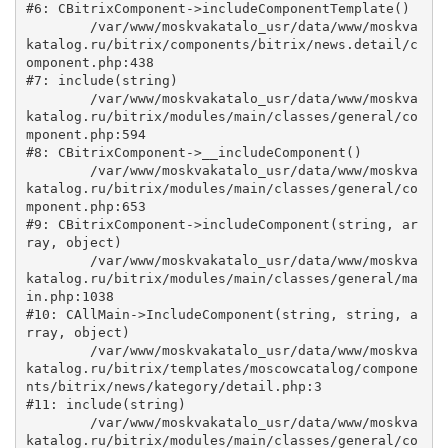
#6: CBitrixComponent->includeComponentTemplate()

	/var/www/moskvakatalo_usr/data/www/moskva
katalog.ru/bitrix/components/bitrix/news.detail/c
omponent.php:438

#7: include(string)

	/var/www/moskvakatalo_usr/data/www/moskva
katalog.ru/bitrix/modules/main/classes/general/co
mponent.php:594

#8: CBitrixComponent->__includeComponent()

	/var/www/moskvakatalo_usr/data/www/moskva
katalog.ru/bitrix/modules/main/classes/general/co
mponent.php:653

#9: CBitrixComponent->includeComponent(string, ar
ray, object)

	/var/www/moskvakatalo_usr/data/www/moskva
katalog.ru/bitrix/modules/main/classes/general/ma
in.php:1038

#10: CAllMain->IncludeComponent(string, string, a
rray, object)

	/var/www/moskvakatalo_usr/data/www/moskva
katalog.ru/bitrix/templates/moscowcatalog/compone
nts/bitrix/news/kategory/detail.php:3

#11: include(string)

	/var/www/moskvakatalo_usr/data/www/moskva
katalog.ru/bitrix/modules/main/classes/general/co