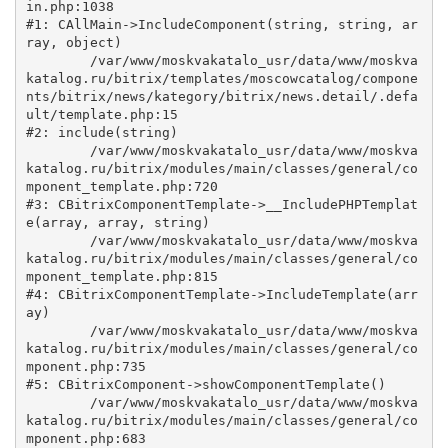
in.php:1038

#1: CAllMain->IncludeComponent(string, string, ar
ray, object)

	/var/www/moskvakatalo_usr/data/www/moskva
katalog.ru/bitrix/templates/moscowcatalog/compone
nts/bitrix/news/kategory/bitrix/news.detail/.defa
ult/template.php:15

#2: include(string)

	/var/www/moskvakatalo_usr/data/www/moskva
katalog.ru/bitrix/modules/main/classes/general/co
mponent_template.php:720

#3: CBitrixComponentTemplate->__IncludePHPTemplat
e(array, array, string)

	/var/www/moskvakatalo_usr/data/www/moskva
katalog.ru/bitrix/modules/main/classes/general/co
mponent_template.php:815

#4: CBitrixComponentTemplate->IncludeTemplate(arr
ay)

	/var/www/moskvakatalo_usr/data/www/moskva
katalog.ru/bitrix/modules/main/classes/general/co
mponent.php:735

#5: CBitrixComponent->showComponentTemplate()

	/var/www/moskvakatalo_usr/data/www/moskva
katalog.ru/bitrix/modules/main/classes/general/co
mponent.php:683
