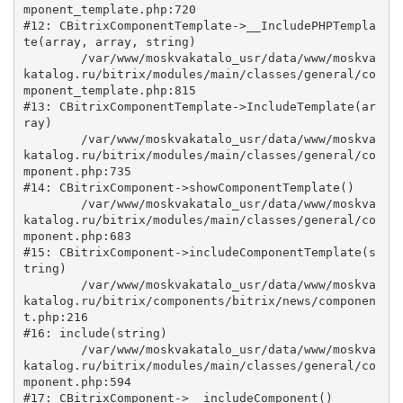
mponent_template.php:720

#12: CBitrixComponentTemplate->__IncludePHPTempla
te(array, array, string)

	/var/www/moskvakatalo_usr/data/www/moskva
katalog.ru/bitrix/modules/main/classes/general/co
mponent_template.php:815

#13: CBitrixComponentTemplate->IncludeTemplate(ar
ray)

	/var/www/moskvakatalo_usr/data/www/moskva
katalog.ru/bitrix/modules/main/classes/general/co
mponent.php:735

#14: CBitrixComponent->showComponentTemplate()

	/var/www/moskvakatalo_usr/data/www/moskva
katalog.ru/bitrix/modules/main/classes/general/co
mponent.php:683

#15: CBitrixComponent->includeComponentTemplate(s
tring)

	/var/www/moskvakatalo_usr/data/www/moskva
katalog.ru/bitrix/components/bitrix/news/componen
t.php:216

#16: include(string)

	/var/www/moskvakatalo_usr/data/www/moskva
katalog.ru/bitrix/modules/main/classes/general/co
mponent.php:594

#17: CBitrixComponent->__includeComponent()
