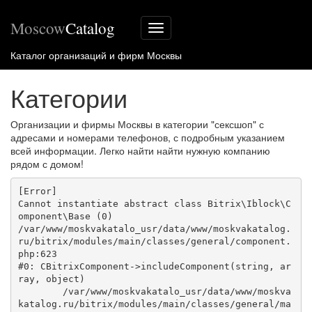
Moscow
Catalog
Меню
сайта
Каталог организаций и фирм Москвы
Категории
Организации и фирмы Москвы в категории "сексшоп" с
адресами и номерами телефонов, с подробным указанием
всей информации. Легко найти найти нужную компанию
рядом с домом!
[Error] 

Cannot instantiate abstract class Bitrix\Iblock\C
omponent\Base (0)

/var/www/moskvakatalo_usr/data/www/moskvakatalog.
ru/bitrix/modules/main/classes/general/component.
php:623

#0: CBitrixComponent->includeComponent(string, ar
ray, object)

	/var/www/moskvakatalo_usr/data/www/moskva
katalog.ru/bitrix/modules/main/classes/general/ma