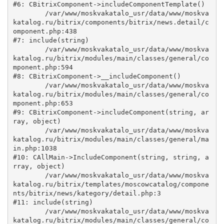
#6: CBitrixComponent->includeComponentTemplate()

	/var/www/moskvakatalo_usr/data/www/moskva
katalog.ru/bitrix/components/bitrix/news.detail/c
omponent.php:438

#7: include(string)

	/var/www/moskvakatalo_usr/data/www/moskva
katalog.ru/bitrix/modules/main/classes/general/co
mponent.php:594

#8: CBitrixComponent->__includeComponent()

	/var/www/moskvakatalo_usr/data/www/moskva
katalog.ru/bitrix/modules/main/classes/general/co
mponent.php:653

#9: CBitrixComponent->includeComponent(string, ar
ray, object)

	/var/www/moskvakatalo_usr/data/www/moskva
katalog.ru/bitrix/modules/main/classes/general/ma
in.php:1038

#10: CAllMain->IncludeComponent(string, string, a
rray, object)

	/var/www/moskvakatalo_usr/data/www/moskva
katalog.ru/bitrix/templates/moscowcatalog/compone
nts/bitrix/news/kategory/detail.php:3

#11: include(string)

	/var/www/moskvakatalo_usr/data/www/moskva
katalog.ru/bitrix/modules/main/classes/general/co