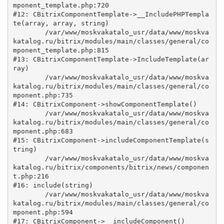
mponent_template.php:720

#12: CBitrixComponentTemplate->__IncludePHPTempla
te(array, array, string)

	/var/www/moskvakatalo_usr/data/www/moskva
katalog.ru/bitrix/modules/main/classes/general/co
mponent_template.php:815

#13: CBitrixComponentTemplate->IncludeTemplate(ar
ray)

	/var/www/moskvakatalo_usr/data/www/moskva
katalog.ru/bitrix/modules/main/classes/general/co
mponent.php:735

#14: CBitrixComponent->showComponentTemplate()

	/var/www/moskvakatalo_usr/data/www/moskva
katalog.ru/bitrix/modules/main/classes/general/co
mponent.php:683

#15: CBitrixComponent->includeComponentTemplate(s
tring)

	/var/www/moskvakatalo_usr/data/www/moskva
katalog.ru/bitrix/components/bitrix/news/componen
t.php:216

#16: include(string)

	/var/www/moskvakatalo_usr/data/www/moskva
katalog.ru/bitrix/modules/main/classes/general/co
mponent.php:594

#17: CBitrixComponent->__includeComponent()
