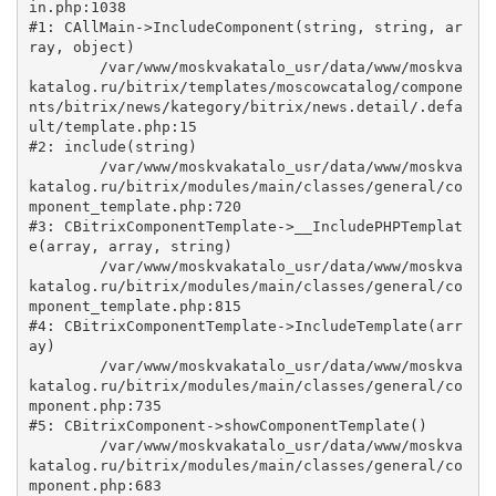
in.php:1038

#1: CAllMain->IncludeComponent(string, string, ar
ray, object)

	/var/www/moskvakatalo_usr/data/www/moskva
katalog.ru/bitrix/templates/moscowcatalog/compone
nts/bitrix/news/kategory/bitrix/news.detail/.defa
ult/template.php:15

#2: include(string)

	/var/www/moskvakatalo_usr/data/www/moskva
katalog.ru/bitrix/modules/main/classes/general/co
mponent_template.php:720

#3: CBitrixComponentTemplate->__IncludePHPTemplat
e(array, array, string)

	/var/www/moskvakatalo_usr/data/www/moskva
katalog.ru/bitrix/modules/main/classes/general/co
mponent_template.php:815

#4: CBitrixComponentTemplate->IncludeTemplate(arr
ay)

	/var/www/moskvakatalo_usr/data/www/moskva
katalog.ru/bitrix/modules/main/classes/general/co
mponent.php:735

#5: CBitrixComponent->showComponentTemplate()

	/var/www/moskvakatalo_usr/data/www/moskva
katalog.ru/bitrix/modules/main/classes/general/co
mponent.php:683
