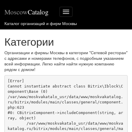
Moscow
Catalog
Меню
сайта
Каталог организаций и фирм Москвы
Категории
Организации и фирмы Москвы в категории "Сетевой ресторан"
с адресами и номерами телефонов, с подробным указанием
всей информации. Легко найти найти нужную компанию
рядом с домом!
[Error] 

Cannot instantiate abstract class Bitrix\Iblock\C
omponent\Base (0)

/var/www/moskvakatalo_usr/data/www/moskvakatalog.
ru/bitrix/modules/main/classes/general/component.
php:623

#0: CBitrixComponent->includeComponent(string, ar
ray, object)

	/var/www/moskvakatalo_usr/data/www/moskva
katalog.ru/bitrix/modules/main/classes/general/ma