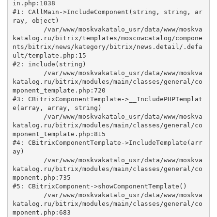
in.php:1038

#1: CAllMain->IncludeComponent(string, string, ar
ray, object)

	/var/www/moskvakatalo_usr/data/www/moskva
katalog.ru/bitrix/templates/moscowcatalog/compone
nts/bitrix/news/kategory/bitrix/news.detail/.defa
ult/template.php:15

#2: include(string)

	/var/www/moskvakatalo_usr/data/www/moskva
katalog.ru/bitrix/modules/main/classes/general/co
mponent_template.php:720

#3: CBitrixComponentTemplate->__IncludePHPTemplat
e(array, array, string)

	/var/www/moskvakatalo_usr/data/www/moskva
katalog.ru/bitrix/modules/main/classes/general/co
mponent_template.php:815

#4: CBitrixComponentTemplate->IncludeTemplate(arr
ay)

	/var/www/moskvakatalo_usr/data/www/moskva
katalog.ru/bitrix/modules/main/classes/general/co
mponent.php:735

#5: CBitrixComponent->showComponentTemplate()

	/var/www/moskvakatalo_usr/data/www/moskva
katalog.ru/bitrix/modules/main/classes/general/co
mponent.php:683
