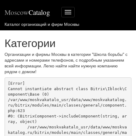
Moscow
Catalog
Меню
сайта
Каталог организаций и фирм Москвы
Категории
Организации и фирмы Москвы в категории "Школа борьбы" с
адресами и номерами телефонов, с подробным указанием
всей информации. Легко найти найти нужную компанию
рядом с домом!
[Error] 

Cannot instantiate abstract class Bitrix\Iblock\C
omponent\Base (0)

/var/www/moskvakatalo_usr/data/www/moskvakatalog.
ru/bitrix/modules/main/classes/general/component.
php:623

#0: CBitrixComponent->includeComponent(string, ar
ray, object)

	/var/www/moskvakatalo_usr/data/www/moskva
katalog.ru/bitrix/modules/main/classes/general/ma