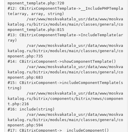
mponent_template.php:720

#12: CBitrixComponentTemplate->__IncludePHPTempla
te(array, array, string)

	/var/www/moskvakatalo_usr/data/www/moskva
katalog.ru/bitrix/modules/main/classes/general/co
mponent_template.php:815

#13: CBitrixComponentTemplate->IncludeTemplate(ar
ray)

	/var/www/moskvakatalo_usr/data/www/moskva
katalog.ru/bitrix/modules/main/classes/general/co
mponent.php:735

#14: CBitrixComponent->showComponentTemplate()

	/var/www/moskvakatalo_usr/data/www/moskva
katalog.ru/bitrix/modules/main/classes/general/co
mponent.php:683

#15: CBitrixComponent->includeComponentTemplate(s
tring)

	/var/www/moskvakatalo_usr/data/www/moskva
katalog.ru/bitrix/components/bitrix/news/componen
t.php:216

#16: include(string)

	/var/www/moskvakatalo_usr/data/www/moskva
katalog.ru/bitrix/modules/main/classes/general/co
mponent.php:594

#17: CBitrixComponent->__includeComponent()
