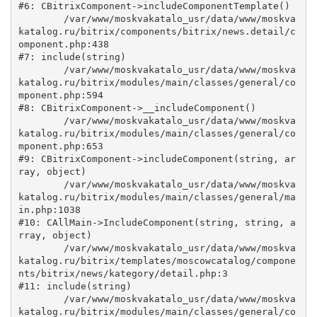
#6: CBitrixComponent->includeComponentTemplate()

	/var/www/moskvakatalo_usr/data/www/moskva
katalog.ru/bitrix/components/bitrix/news.detail/c
omponent.php:438

#7: include(string)

	/var/www/moskvakatalo_usr/data/www/moskva
katalog.ru/bitrix/modules/main/classes/general/co
mponent.php:594

#8: CBitrixComponent->__includeComponent()

	/var/www/moskvakatalo_usr/data/www/moskva
katalog.ru/bitrix/modules/main/classes/general/co
mponent.php:653

#9: CBitrixComponent->includeComponent(string, ar
ray, object)

	/var/www/moskvakatalo_usr/data/www/moskva
katalog.ru/bitrix/modules/main/classes/general/ma
in.php:1038

#10: CAllMain->IncludeComponent(string, string, a
rray, object)

	/var/www/moskvakatalo_usr/data/www/moskva
katalog.ru/bitrix/templates/moscowcatalog/compone
nts/bitrix/news/kategory/detail.php:3

#11: include(string)

	/var/www/moskvakatalo_usr/data/www/moskva
katalog.ru/bitrix/modules/main/classes/general/co