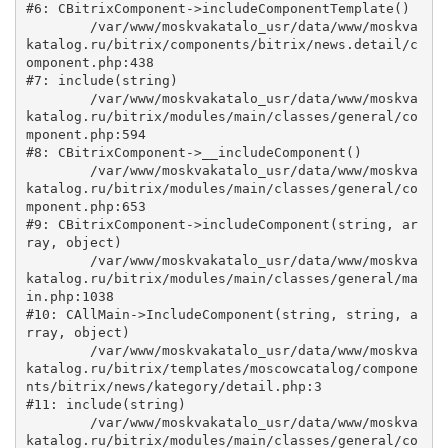
#6: CBitrixComponent->includeComponentTemplate()

	/var/www/moskvakatalo_usr/data/www/moskva
katalog.ru/bitrix/components/bitrix/news.detail/c
omponent.php:438

#7: include(string)

	/var/www/moskvakatalo_usr/data/www/moskva
katalog.ru/bitrix/modules/main/classes/general/co
mponent.php:594

#8: CBitrixComponent->__includeComponent()

	/var/www/moskvakatalo_usr/data/www/moskva
katalog.ru/bitrix/modules/main/classes/general/co
mponent.php:653

#9: CBitrixComponent->includeComponent(string, ar
ray, object)

	/var/www/moskvakatalo_usr/data/www/moskva
katalog.ru/bitrix/modules/main/classes/general/ma
in.php:1038

#10: CAllMain->IncludeComponent(string, string, a
rray, object)

	/var/www/moskvakatalo_usr/data/www/moskva
katalog.ru/bitrix/templates/moscowcatalog/compone
nts/bitrix/news/kategory/detail.php:3

#11: include(string)

	/var/www/moskvakatalo_usr/data/www/moskva
katalog.ru/bitrix/modules/main/classes/general/co