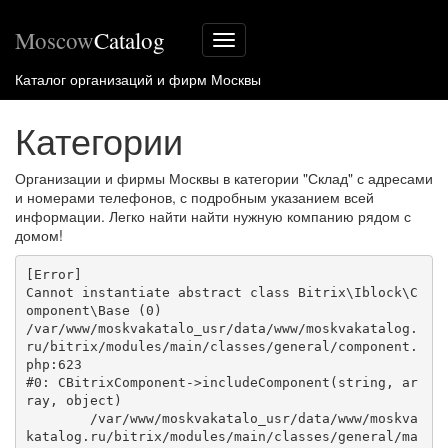
Moscow
Catalog
Меню
сайта
Каталог организаций и фирм Москвы
Категории
Организации и фирмы Москвы в категории "Склад" с адресами
и номерами телефонов, с подробным указанием всей
информации. Легко найти найти нужную компанию рядом с
домом!
[Error] 

Cannot instantiate abstract class Bitrix\Iblock\C
omponent\Base (0)

/var/www/moskvakatalo_usr/data/www/moskvakatalog.
ru/bitrix/modules/main/classes/general/component.
php:623

#0: CBitrixComponent->includeComponent(string, ar
ray, object)

	/var/www/moskvakatalo_usr/data/www/moskva
katalog.ru/bitrix/modules/main/classes/general/ma