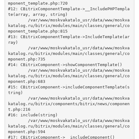
mponent_template.php:720

#12: CBitrixComponentTemplate->__IncludePHPTempla
te(array, array, string)

	/var/www/moskvakatalo_usr/data/www/moskva
katalog.ru/bitrix/modules/main/classes/general/co
mponent_template.php:815

#13: CBitrixComponentTemplate->IncludeTemplate(ar
ray)

	/var/www/moskvakatalo_usr/data/www/moskva
katalog.ru/bitrix/modules/main/classes/general/co
mponent.php:735

#14: CBitrixComponent->showComponentTemplate()

	/var/www/moskvakatalo_usr/data/www/moskva
katalog.ru/bitrix/modules/main/classes/general/co
mponent.php:683

#15: CBitrixComponent->includeComponentTemplate(s
tring)

	/var/www/moskvakatalo_usr/data/www/moskva
katalog.ru/bitrix/components/bitrix/news/componen
t.php:216

#16: include(string)

	/var/www/moskvakatalo_usr/data/www/moskva
katalog.ru/bitrix/modules/main/classes/general/co
mponent.php:594

#17: CBitrixComponent->__includeComponent()
