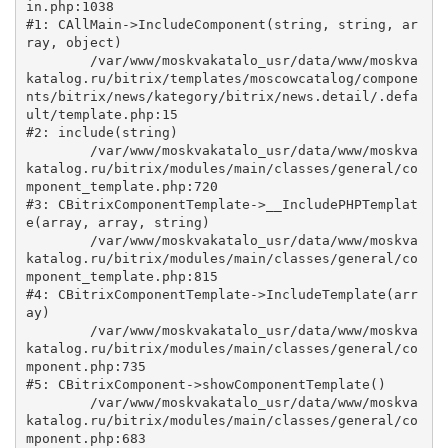
in.php:1038

#1: CAllMain->IncludeComponent(string, string, ar
ray, object)

	/var/www/moskvakatalo_usr/data/www/moskva
katalog.ru/bitrix/templates/moscowcatalog/compone
nts/bitrix/news/kategory/bitrix/news.detail/.defa
ult/template.php:15

#2: include(string)

	/var/www/moskvakatalo_usr/data/www/moskva
katalog.ru/bitrix/modules/main/classes/general/co
mponent_template.php:720

#3: CBitrixComponentTemplate->__IncludePHPTemplat
e(array, array, string)

	/var/www/moskvakatalo_usr/data/www/moskva
katalog.ru/bitrix/modules/main/classes/general/co
mponent_template.php:815

#4: CBitrixComponentTemplate->IncludeTemplate(arr
ay)

	/var/www/moskvakatalo_usr/data/www/moskva
katalog.ru/bitrix/modules/main/classes/general/co
mponent.php:735

#5: CBitrixComponent->showComponentTemplate()

	/var/www/moskvakatalo_usr/data/www/moskva
katalog.ru/bitrix/modules/main/classes/general/co
mponent.php:683
