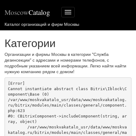
Moscow
Catalog
Меню
сайта
Каталог организаций и фирм Москвы
Категории
Организации и фирмы Москвы в категории "Служба
дезинсекции" с адресами и номерами телефонов, с
подробным указанием всей информации. Легко найти найти
нужную компанию рядом с домом!
[Error] 

Cannot instantiate abstract class Bitrix\Iblock\C
omponent\Base (0)

/var/www/moskvakatalo_usr/data/www/moskvakatalog.
ru/bitrix/modules/main/classes/general/component.
php:623

#0: CBitrixComponent->includeComponent(string, ar
ray, object)

	/var/www/moskvakatalo_usr/data/www/moskva
katalog.ru/bitrix/modules/main/classes/general/ma