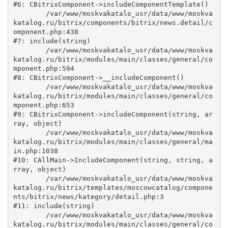
#6: CBitrixComponent->includeComponentTemplate()

	/var/www/moskvakatalo_usr/data/www/moskva
katalog.ru/bitrix/components/bitrix/news.detail/c
omponent.php:438

#7: include(string)

	/var/www/moskvakatalo_usr/data/www/moskva
katalog.ru/bitrix/modules/main/classes/general/co
mponent.php:594

#8: CBitrixComponent->__includeComponent()

	/var/www/moskvakatalo_usr/data/www/moskva
katalog.ru/bitrix/modules/main/classes/general/co
mponent.php:653

#9: CBitrixComponent->includeComponent(string, ar
ray, object)

	/var/www/moskvakatalo_usr/data/www/moskva
katalog.ru/bitrix/modules/main/classes/general/ma
in.php:1038

#10: CAllMain->IncludeComponent(string, string, a
rray, object)

	/var/www/moskvakatalo_usr/data/www/moskva
katalog.ru/bitrix/templates/moscowcatalog/compone
nts/bitrix/news/kategory/detail.php:3

#11: include(string)

	/var/www/moskvakatalo_usr/data/www/moskva
katalog.ru/bitrix/modules/main/classes/general/co