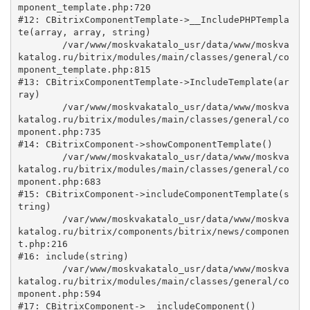
mponent_template.php:720

#12: CBitrixComponentTemplate->__IncludePHPTempla
te(array, array, string)

	/var/www/moskvakatalo_usr/data/www/moskva
katalog.ru/bitrix/modules/main/classes/general/co
mponent_template.php:815

#13: CBitrixComponentTemplate->IncludeTemplate(ar
ray)

	/var/www/moskvakatalo_usr/data/www/moskva
katalog.ru/bitrix/modules/main/classes/general/co
mponent.php:735

#14: CBitrixComponent->showComponentTemplate()

	/var/www/moskvakatalo_usr/data/www/moskva
katalog.ru/bitrix/modules/main/classes/general/co
mponent.php:683

#15: CBitrixComponent->includeComponentTemplate(s
tring)

	/var/www/moskvakatalo_usr/data/www/moskva
katalog.ru/bitrix/components/bitrix/news/componen
t.php:216

#16: include(string)

	/var/www/moskvakatalo_usr/data/www/moskva
katalog.ru/bitrix/modules/main/classes/general/co
mponent.php:594

#17: CBitrixComponent->__includeComponent()
