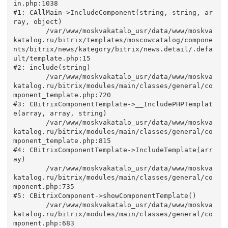
in.php:1038

#1: CAllMain->IncludeComponent(string, string, ar
ray, object)

	/var/www/moskvakatalo_usr/data/www/moskva
katalog.ru/bitrix/templates/moscowcatalog/compone
nts/bitrix/news/kategory/bitrix/news.detail/.defa
ult/template.php:15

#2: include(string)

	/var/www/moskvakatalo_usr/data/www/moskva
katalog.ru/bitrix/modules/main/classes/general/co
mponent_template.php:720

#3: CBitrixComponentTemplate->__IncludePHPTemplat
e(array, array, string)

	/var/www/moskvakatalo_usr/data/www/moskva
katalog.ru/bitrix/modules/main/classes/general/co
mponent_template.php:815

#4: CBitrixComponentTemplate->IncludeTemplate(arr
ay)

	/var/www/moskvakatalo_usr/data/www/moskva
katalog.ru/bitrix/modules/main/classes/general/co
mponent.php:735

#5: CBitrixComponent->showComponentTemplate()

	/var/www/moskvakatalo_usr/data/www/moskva
katalog.ru/bitrix/modules/main/classes/general/co
mponent.php:683
