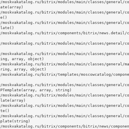
ate(array)

e()

late()



ing, array, object)

ring, array, object)

PTemplate(array, array, string)

late(array)

te()

plate(string)
