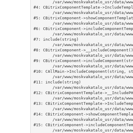
	/var/www/moskvakatalo_usr/data/www/moskvakatalog.ru/bitrix/modules/main/classes/general/component_template.php:815

#4: CBitrixComponentTemplate->IncludeTempl
	/var/www/moskvakatalo_usr/data/www/moskvakatalog.ru/bitrix/modules/main/classes/general/component.php:735

#5: CBitrixComponent->showComponentTemplat
	/var/www/moskvakatalo_usr/data/www/moskvakatalog.ru/bitrix/modules/main/classes/general/component.php:683

#6: CBitrixComponent->includeComponentTemp
	/var/www/moskvakatalo_usr/data/www/moskvakatalog.ru/bitrix/components/bitrix/news.detail/component.php:438

#7: include(string)

	/var/www/moskvakatalo_usr/data/www/moskvakatalog.ru/bitrix/modules/main/classes/general/component.php:594

#8: CBitrixComponent->__includeComponent()
	/var/www/moskvakatalo_usr/data/www/moskvakatalog.ru/bitrix/modules/main/classes/general/component.php:653

#9: CBitrixComponent->includeComponent(str
	/var/www/moskvakatalo_usr/data/www/moskvakatalog.ru/bitrix/modules/main/classes/general/main.php:1038

#10: CAllMain->IncludeComponent(string, st
	/var/www/moskvakatalo_usr/data/www/moskvakatalog.ru/bitrix/templates/moscowcatalog/components/bitrix/news/kategory/detail.php:3

#11: include(string)

	/var/www/moskvakatalo_usr/data/www/moskvakatalog.ru/bitrix/modules/main/classes/general/component_template.php:720

#12: CBitrixComponentTemplate->__IncludePH
	/var/www/moskvakatalo_usr/data/www/moskvakatalog.ru/bitrix/modules/main/classes/general/component_template.php:815

#13: CBitrixComponentTemplate->IncludeTemp
	/var/www/moskvakatalo_usr/data/www/moskvakatalog.ru/bitrix/modules/main/classes/general/component.php:735

#14: CBitrixComponent->showComponentTempla
	/var/www/moskvakatalo_usr/data/www/moskvakatalog.ru/bitrix/modules/main/classes/general/component.php:683

#15: CBitrixComponent->includeComponentTem
	/var/www/moskvakatalo_usr/data/www/moskvakatalog.ru/bitrix/components/bitrix/news/component.php:216
