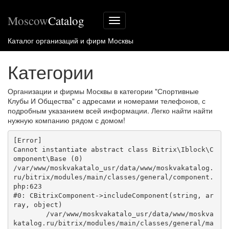
Moscow
Catalog
Меню
сайта
Каталог организаций и фирм Москвы
Категории
Организации и фирмы Москвы в категории "Спортивные
Клубы И Общества" с адресами и номерами телефонов, с
подробным указанием всей информации. Легко найти найти
нужную компанию рядом с домом!
[Error] 

Cannot instantiate abstract class Bitrix\Iblock\C
omponent\Base (0)

/var/www/moskvakatalo_usr/data/www/moskvakatalog.
ru/bitrix/modules/main/classes/general/component.
php:623

#0: CBitrixComponent->includeComponent(string, ar
ray, object)

	/var/www/moskvakatalo_usr/data/www/moskva
katalog.ru/bitrix/modules/main/classes/general/ma