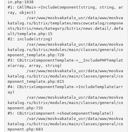
in.php:1038

#1: CAllMain->IncludeComponent(string, string, ar
ray, object)

	/var/www/moskvakatalo_usr/data/www/moskva
katalog.ru/bitrix/templates/moscowcatalog/compone
nts/bitrix/news/kategory/bitrix/news.detail/.defa
ult/template.php:15

#2: include(string)

	/var/www/moskvakatalo_usr/data/www/moskva
katalog.ru/bitrix/modules/main/classes/general/co
mponent_template.php:720

#3: CBitrixComponentTemplate->__IncludePHPTemplat
e(array, array, string)

	/var/www/moskvakatalo_usr/data/www/moskva
katalog.ru/bitrix/modules/main/classes/general/co
mponent_template.php:815

#4: CBitrixComponentTemplate->IncludeTemplate(arr
ay)

	/var/www/moskvakatalo_usr/data/www/moskva
katalog.ru/bitrix/modules/main/classes/general/co
mponent.php:735

#5: CBitrixComponent->showComponentTemplate()

	/var/www/moskvakatalo_usr/data/www/moskva
katalog.ru/bitrix/modules/main/classes/general/co
mponent.php:683
