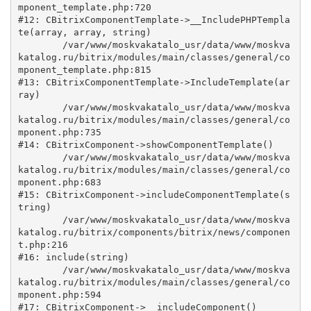
mponent_template.php:720

#12: CBitrixComponentTemplate->__IncludePHPTempla
te(array, array, string)

	/var/www/moskvakatalo_usr/data/www/moskva
katalog.ru/bitrix/modules/main/classes/general/co
mponent_template.php:815

#13: CBitrixComponentTemplate->IncludeTemplate(ar
ray)

	/var/www/moskvakatalo_usr/data/www/moskva
katalog.ru/bitrix/modules/main/classes/general/co
mponent.php:735

#14: CBitrixComponent->showComponentTemplate()

	/var/www/moskvakatalo_usr/data/www/moskva
katalog.ru/bitrix/modules/main/classes/general/co
mponent.php:683

#15: CBitrixComponent->includeComponentTemplate(s
tring)

	/var/www/moskvakatalo_usr/data/www/moskva
katalog.ru/bitrix/components/bitrix/news/componen
t.php:216

#16: include(string)

	/var/www/moskvakatalo_usr/data/www/moskva
katalog.ru/bitrix/modules/main/classes/general/co
mponent.php:594

#17: CBitrixComponent->__includeComponent()
