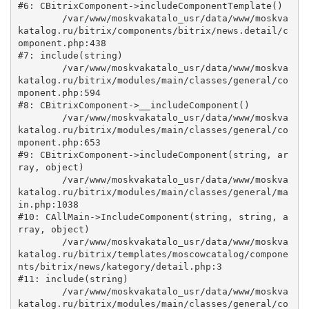
#6: CBitrixComponent->includeComponentTemplate()

	/var/www/moskvakatalo_usr/data/www/moskva
katalog.ru/bitrix/components/bitrix/news.detail/c
omponent.php:438

#7: include(string)

	/var/www/moskvakatalo_usr/data/www/moskva
katalog.ru/bitrix/modules/main/classes/general/co
mponent.php:594

#8: CBitrixComponent->__includeComponent()

	/var/www/moskvakatalo_usr/data/www/moskva
katalog.ru/bitrix/modules/main/classes/general/co
mponent.php:653

#9: CBitrixComponent->includeComponent(string, ar
ray, object)

	/var/www/moskvakatalo_usr/data/www/moskva
katalog.ru/bitrix/modules/main/classes/general/ma
in.php:1038

#10: CAllMain->IncludeComponent(string, string, a
rray, object)

	/var/www/moskvakatalo_usr/data/www/moskva
katalog.ru/bitrix/templates/moscowcatalog/compone
nts/bitrix/news/kategory/detail.php:3

#11: include(string)

	/var/www/moskvakatalo_usr/data/www/moskva
katalog.ru/bitrix/modules/main/classes/general/co