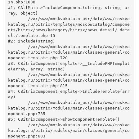
in.php:1038

#1: CAllMain->IncludeComponent(string, string, ar
ray, object)

	/var/www/moskvakatalo_usr/data/www/moskva
katalog.ru/bitrix/templates/moscowcatalog/compone
nts/bitrix/news/kategory/bitrix/news.detail/.defa
ult/template.php:15

#2: include(string)

	/var/www/moskvakatalo_usr/data/www/moskva
katalog.ru/bitrix/modules/main/classes/general/co
mponent_template.php:720

#3: CBitrixComponentTemplate->__IncludePHPTemplat
e(array, array, string)

	/var/www/moskvakatalo_usr/data/www/moskva
katalog.ru/bitrix/modules/main/classes/general/co
mponent_template.php:815

#4: CBitrixComponentTemplate->IncludeTemplate(arr
ay)

	/var/www/moskvakatalo_usr/data/www/moskva
katalog.ru/bitrix/modules/main/classes/general/co
mponent.php:735

#5: CBitrixComponent->showComponentTemplate()

	/var/www/moskvakatalo_usr/data/www/moskva
katalog.ru/bitrix/modules/main/classes/general/co
mponent.php:683
