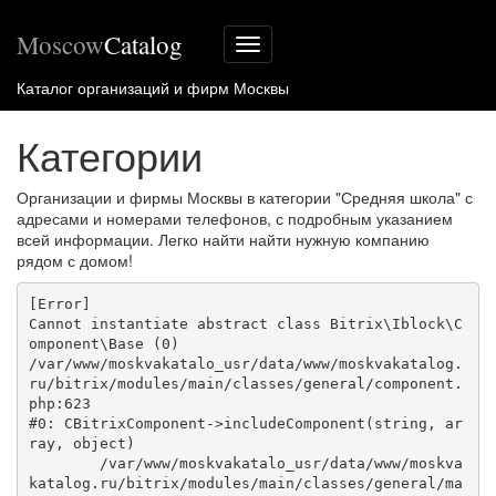
Moscow
Catalog
Меню
сайта
Каталог организаций и фирм Москвы
Категории
Организации и фирмы Москвы в категории "Средняя школа" с
адресами и номерами телефонов, с подробным указанием
всей информации. Легко найти найти нужную компанию
рядом с домом!
[Error] 

Cannot instantiate abstract class Bitrix\Iblock\C
omponent\Base (0)

/var/www/moskvakatalo_usr/data/www/moskvakatalog.
ru/bitrix/modules/main/classes/general/component.
php:623

#0: CBitrixComponent->includeComponent(string, ar
ray, object)

	/var/www/moskvakatalo_usr/data/www/moskva
katalog.ru/bitrix/modules/main/classes/general/ma