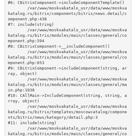
#6: CBitrixComponent->includeComponentTemplate()

	/var/www/moskvakatalo_usr/data/www/moskva
katalog.ru/bitrix/components/bitrix/news.detail/c
omponent.php:438

#7: include(string)

	/var/www/moskvakatalo_usr/data/www/moskva
katalog.ru/bitrix/modules/main/classes/general/co
mponent.php:594

#8: CBitrixComponent->__includeComponent()

	/var/www/moskvakatalo_usr/data/www/moskva
katalog.ru/bitrix/modules/main/classes/general/co
mponent.php:653

#9: CBitrixComponent->includeComponent(string, ar
ray, object)

	/var/www/moskvakatalo_usr/data/www/moskva
katalog.ru/bitrix/modules/main/classes/general/ma
in.php:1038

#10: CAllMain->IncludeComponent(string, string, a
rray, object)

	/var/www/moskvakatalo_usr/data/www/moskva
katalog.ru/bitrix/templates/moscowcatalog/compone
nts/bitrix/news/kategory/detail.php:3

#11: include(string)

	/var/www/moskvakatalo_usr/data/www/moskva
katalog.ru/bitrix/modules/main/classes/general/co