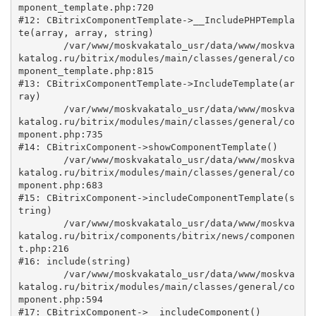
mponent_template.php:720

#12: CBitrixComponentTemplate->__IncludePHPTempla
te(array, array, string)

	/var/www/moskvakatalo_usr/data/www/moskva
katalog.ru/bitrix/modules/main/classes/general/co
mponent_template.php:815

#13: CBitrixComponentTemplate->IncludeTemplate(ar
ray)

	/var/www/moskvakatalo_usr/data/www/moskva
katalog.ru/bitrix/modules/main/classes/general/co
mponent.php:735

#14: CBitrixComponent->showComponentTemplate()

	/var/www/moskvakatalo_usr/data/www/moskva
katalog.ru/bitrix/modules/main/classes/general/co
mponent.php:683

#15: CBitrixComponent->includeComponentTemplate(s
tring)

	/var/www/moskvakatalo_usr/data/www/moskva
katalog.ru/bitrix/components/bitrix/news/componen
t.php:216

#16: include(string)

	/var/www/moskvakatalo_usr/data/www/moskva
katalog.ru/bitrix/modules/main/classes/general/co
mponent.php:594

#17: CBitrixComponent->__includeComponent()
