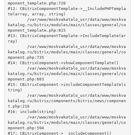
mponent_template.php:720

#12: CBitrixComponentTemplate->__IncludePHPTempla
te(array, array, string)

	/var/www/moskvakatalo_usr/data/www/moskva
katalog.ru/bitrix/modules/main/classes/general/co
mponent_template.php:815

#13: CBitrixComponentTemplate->IncludeTemplate(ar
ray)

	/var/www/moskvakatalo_usr/data/www/moskva
katalog.ru/bitrix/modules/main/classes/general/co
mponent.php:735

#14: CBitrixComponent->showComponentTemplate()

	/var/www/moskvakatalo_usr/data/www/moskva
katalog.ru/bitrix/modules/main/classes/general/co
mponent.php:683

#15: CBitrixComponent->includeComponentTemplate(s
tring)

	/var/www/moskvakatalo_usr/data/www/moskva
katalog.ru/bitrix/components/bitrix/news/componen
t.php:216

#16: include(string)

	/var/www/moskvakatalo_usr/data/www/moskva
katalog.ru/bitrix/modules/main/classes/general/co
mponent.php:594

#17: CBitrixComponent->__includeComponent()
