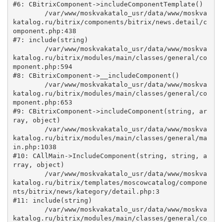
#6: CBitrixComponent->includeComponentTemplate()

	/var/www/moskvakatalo_usr/data/www/moskva
katalog.ru/bitrix/components/bitrix/news.detail/c
omponent.php:438

#7: include(string)

	/var/www/moskvakatalo_usr/data/www/moskva
katalog.ru/bitrix/modules/main/classes/general/co
mponent.php:594

#8: CBitrixComponent->__includeComponent()

	/var/www/moskvakatalo_usr/data/www/moskva
katalog.ru/bitrix/modules/main/classes/general/co
mponent.php:653

#9: CBitrixComponent->includeComponent(string, ar
ray, object)

	/var/www/moskvakatalo_usr/data/www/moskva
katalog.ru/bitrix/modules/main/classes/general/ma
in.php:1038

#10: CAllMain->IncludeComponent(string, string, a
rray, object)

	/var/www/moskvakatalo_usr/data/www/moskva
katalog.ru/bitrix/templates/moscowcatalog/compone
nts/bitrix/news/kategory/detail.php:3

#11: include(string)

	/var/www/moskvakatalo_usr/data/www/moskva
katalog.ru/bitrix/modules/main/classes/general/co