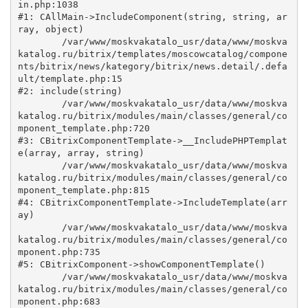
in.php:1038

#1: CAllMain->IncludeComponent(string, string, ar
ray, object)

	/var/www/moskvakatalo_usr/data/www/moskva
katalog.ru/bitrix/templates/moscowcatalog/compone
nts/bitrix/news/kategory/bitrix/news.detail/.defa
ult/template.php:15

#2: include(string)

	/var/www/moskvakatalo_usr/data/www/moskva
katalog.ru/bitrix/modules/main/classes/general/co
mponent_template.php:720

#3: CBitrixComponentTemplate->__IncludePHPTemplat
e(array, array, string)

	/var/www/moskvakatalo_usr/data/www/moskva
katalog.ru/bitrix/modules/main/classes/general/co
mponent_template.php:815

#4: CBitrixComponentTemplate->IncludeTemplate(arr
ay)

	/var/www/moskvakatalo_usr/data/www/moskva
katalog.ru/bitrix/modules/main/classes/general/co
mponent.php:735

#5: CBitrixComponent->showComponentTemplate()

	/var/www/moskvakatalo_usr/data/www/moskva
katalog.ru/bitrix/modules/main/classes/general/co
mponent.php:683
