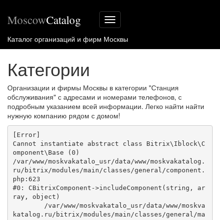
Moscow
Catalog
Меню
сайта
Каталог организаций и фирм Москвы
Категории
Организации и фирмы Москвы в категории "Станция
обслуживания" с адресами и номерами телефонов, с
подробным указанием всей информации. Легко найти найти
нужную компанию рядом с домом!
[Error] 

Cannot instantiate abstract class Bitrix\Iblock\C
omponent\Base (0)

/var/www/moskvakatalo_usr/data/www/moskvakatalog.
ru/bitrix/modules/main/classes/general/component.
php:623

#0: CBitrixComponent->includeComponent(string, ar
ray, object)

	/var/www/moskvakatalo_usr/data/www/moskva
katalog.ru/bitrix/modules/main/classes/general/ma