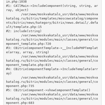
in.php:1038

#1: CAllMain->IncludeComponent(string, string, ar
ray, object)

	/var/www/moskvakatalo_usr/data/www/moskva
katalog.ru/bitrix/templates/moscowcatalog/compone
nts/bitrix/news/kategory/bitrix/news.detail/.defa
ult/template.php:15

#2: include(string)

	/var/www/moskvakatalo_usr/data/www/moskva
katalog.ru/bitrix/modules/main/classes/general/co
mponent_template.php:720

#3: CBitrixComponentTemplate->__IncludePHPTemplat
e(array, array, string)

	/var/www/moskvakatalo_usr/data/www/moskva
katalog.ru/bitrix/modules/main/classes/general/co
mponent_template.php:815

#4: CBitrixComponentTemplate->IncludeTemplate(arr
ay)

	/var/www/moskvakatalo_usr/data/www/moskva
katalog.ru/bitrix/modules/main/classes/general/co
mponent.php:735

#5: CBitrixComponent->showComponentTemplate()

	/var/www/moskvakatalo_usr/data/www/moskva
katalog.ru/bitrix/modules/main/classes/general/co
mponent.php:683
