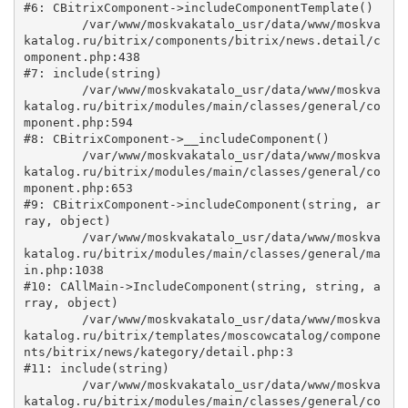
#6: CBitrixComponent->includeComponentTemplate()

	/var/www/moskvakatalo_usr/data/www/moskva
katalog.ru/bitrix/components/bitrix/news.detail/c
omponent.php:438

#7: include(string)

	/var/www/moskvakatalo_usr/data/www/moskva
katalog.ru/bitrix/modules/main/classes/general/co
mponent.php:594

#8: CBitrixComponent->__includeComponent()

	/var/www/moskvakatalo_usr/data/www/moskva
katalog.ru/bitrix/modules/main/classes/general/co
mponent.php:653

#9: CBitrixComponent->includeComponent(string, ar
ray, object)

	/var/www/moskvakatalo_usr/data/www/moskva
katalog.ru/bitrix/modules/main/classes/general/ma
in.php:1038

#10: CAllMain->IncludeComponent(string, string, a
rray, object)

	/var/www/moskvakatalo_usr/data/www/moskva
katalog.ru/bitrix/templates/moscowcatalog/compone
nts/bitrix/news/kategory/detail.php:3

#11: include(string)

	/var/www/moskvakatalo_usr/data/www/moskva
katalog.ru/bitrix/modules/main/classes/general/co