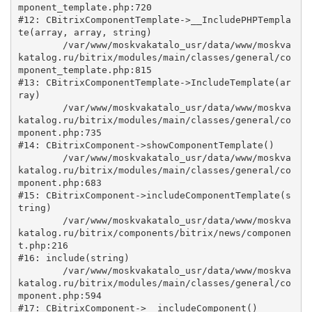
mponent_template.php:720

#12: CBitrixComponentTemplate->__IncludePHPTempla
te(array, array, string)

	/var/www/moskvakatalo_usr/data/www/moskva
katalog.ru/bitrix/modules/main/classes/general/co
mponent_template.php:815

#13: CBitrixComponentTemplate->IncludeTemplate(ar
ray)

	/var/www/moskvakatalo_usr/data/www/moskva
katalog.ru/bitrix/modules/main/classes/general/co
mponent.php:735

#14: CBitrixComponent->showComponentTemplate()

	/var/www/moskvakatalo_usr/data/www/moskva
katalog.ru/bitrix/modules/main/classes/general/co
mponent.php:683

#15: CBitrixComponent->includeComponentTemplate(s
tring)

	/var/www/moskvakatalo_usr/data/www/moskva
katalog.ru/bitrix/components/bitrix/news/componen
t.php:216

#16: include(string)

	/var/www/moskvakatalo_usr/data/www/moskva
katalog.ru/bitrix/modules/main/classes/general/co
mponent.php:594

#17: CBitrixComponent->__includeComponent()
