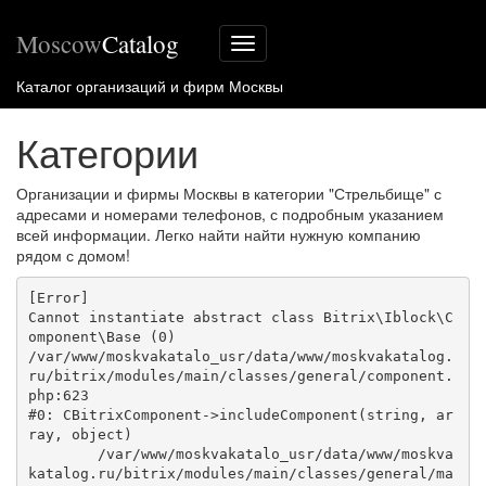
Moscow
Catalog
Меню
сайта
Каталог организаций и фирм Москвы
Категории
Организации и фирмы Москвы в категории "Стрельбище" с
адресами и номерами телефонов, с подробным указанием
всей информации. Легко найти найти нужную компанию
рядом с домом!
[Error] 

Cannot instantiate abstract class Bitrix\Iblock\C
omponent\Base (0)

/var/www/moskvakatalo_usr/data/www/moskvakatalog.
ru/bitrix/modules/main/classes/general/component.
php:623

#0: CBitrixComponent->includeComponent(string, ar
ray, object)

	/var/www/moskvakatalo_usr/data/www/moskva
katalog.ru/bitrix/modules/main/classes/general/ma