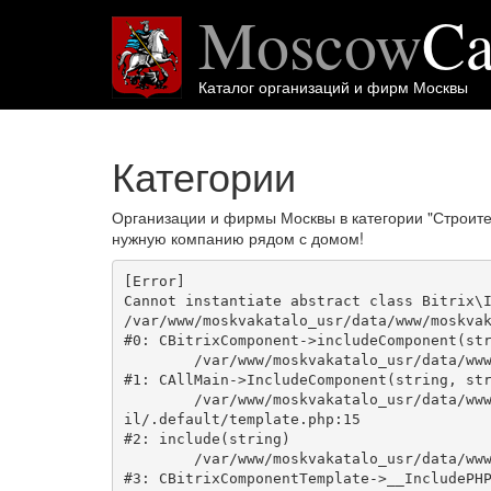
Moscow
Ca
Каталог организаций и фирм Москвы
Категории
Организации и фирмы Москвы в категории "Строит
нужную компанию рядом с домом!
[Error] 

Cannot instantiate abstract class Bitrix\I
/var/www/moskvakatalo_usr/data/www/moskvak
#0: CBitrixComponent->includeComponent(str
	/var/www/moskvakatalo_usr/data/www/moskvakatalog.ru/bitrix/modules/main/classes/general/main.php:1038

#1: CAllMain->IncludeComponent(string, str
	/var/www/moskvakatalo_usr/data/www/moskvakatalog.ru/bitrix/templates/moscowcatalog/components/bitrix/news/kategory/bitrix/news.deta
il/.default/template.php:15

#2: include(string)

	/var/www/moskvakatalo_usr/data/www/moskvakatalog.ru/bitrix/modules/main/classes/general/component_template.php:720

#3: CBitrixComponentTemplate->__IncludePHP