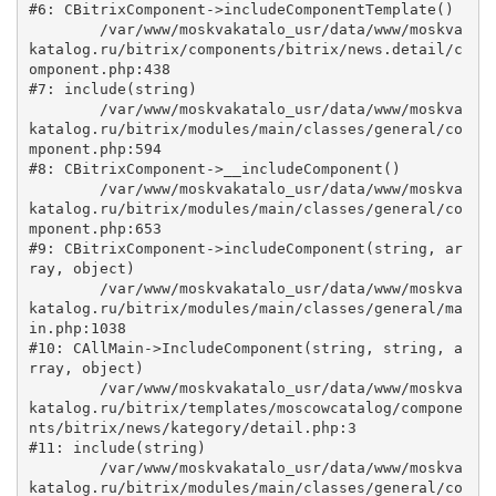
#6: CBitrixComponent->includeComponentTemplate()

	/var/www/moskvakatalo_usr/data/www/moskva
katalog.ru/bitrix/components/bitrix/news.detail/c
omponent.php:438

#7: include(string)

	/var/www/moskvakatalo_usr/data/www/moskva
katalog.ru/bitrix/modules/main/classes/general/co
mponent.php:594

#8: CBitrixComponent->__includeComponent()

	/var/www/moskvakatalo_usr/data/www/moskva
katalog.ru/bitrix/modules/main/classes/general/co
mponent.php:653

#9: CBitrixComponent->includeComponent(string, ar
ray, object)

	/var/www/moskvakatalo_usr/data/www/moskva
katalog.ru/bitrix/modules/main/classes/general/ma
in.php:1038

#10: CAllMain->IncludeComponent(string, string, a
rray, object)

	/var/www/moskvakatalo_usr/data/www/moskva
katalog.ru/bitrix/templates/moscowcatalog/compone
nts/bitrix/news/kategory/detail.php:3

#11: include(string)

	/var/www/moskvakatalo_usr/data/www/moskva
katalog.ru/bitrix/modules/main/classes/general/co