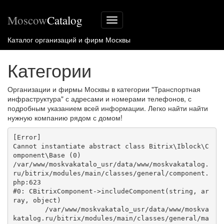
Moscow
Catalog
Меню
сайта
Каталог организаций и фирм Москвы
Категории
Организации и фирмы Москвы в категории "Транспортная
инфраструктура" с адресами и номерами телефонов, с
подробным указанием всей информации. Легко найти найти
нужную компанию рядом с домом!
[Error] 

Cannot instantiate abstract class Bitrix\Iblock\C
omponent\Base (0)

/var/www/moskvakatalo_usr/data/www/moskvakatalog.
ru/bitrix/modules/main/classes/general/component.
php:623

#0: CBitrixComponent->includeComponent(string, ar
ray, object)

	/var/www/moskvakatalo_usr/data/www/moskva
katalog.ru/bitrix/modules/main/classes/general/ma