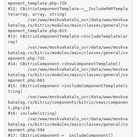
mponent_template.php:720

#12: CBitrixComponentTemplate->__IncludePHPTempla
te(array, array, string)

	/var/www/moskvakatalo_usr/data/www/moskva
katalog.ru/bitrix/modules/main/classes/general/co
mponent_template.php:815

#13: CBitrixComponentTemplate->IncludeTemplate(ar
ray)

	/var/www/moskvakatalo_usr/data/www/moskva
katalog.ru/bitrix/modules/main/classes/general/co
mponent.php:735

#14: CBitrixComponent->showComponentTemplate()

	/var/www/moskvakatalo_usr/data/www/moskva
katalog.ru/bitrix/modules/main/classes/general/co
mponent.php:683

#15: CBitrixComponent->includeComponentTemplate(s
tring)

	/var/www/moskvakatalo_usr/data/www/moskva
katalog.ru/bitrix/components/bitrix/news/componen
t.php:216

#16: include(string)

	/var/www/moskvakatalo_usr/data/www/moskva
katalog.ru/bitrix/modules/main/classes/general/co
mponent.php:594

#17: CBitrixComponent->__includeComponent()
