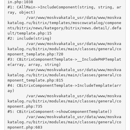
in.php:1038

#1: CAllMain->IncludeComponent(string, string, ar
ray, object)

	/var/www/moskvakatalo_usr/data/www/moskva
katalog.ru/bitrix/templates/moscowcatalog/compone
nts/bitrix/news/kategory/bitrix/news.detail/.defa
ult/template.php:15

#2: include(string)

	/var/www/moskvakatalo_usr/data/www/moskva
katalog.ru/bitrix/modules/main/classes/general/co
mponent_template.php:720

#3: CBitrixComponentTemplate->__IncludePHPTemplat
e(array, array, string)

	/var/www/moskvakatalo_usr/data/www/moskva
katalog.ru/bitrix/modules/main/classes/general/co
mponent_template.php:815

#4: CBitrixComponentTemplate->IncludeTemplate(arr
ay)

	/var/www/moskvakatalo_usr/data/www/moskva
katalog.ru/bitrix/modules/main/classes/general/co
mponent.php:735

#5: CBitrixComponent->showComponentTemplate()

	/var/www/moskvakatalo_usr/data/www/moskva
katalog.ru/bitrix/modules/main/classes/general/co
mponent.php:683
