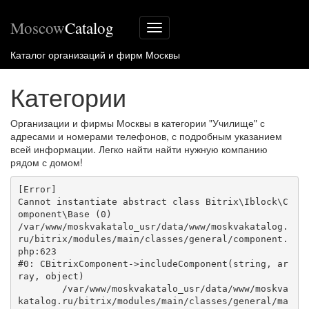
Moscow
Catalog
Меню
сайта
Каталог организаций и фирм Москвы
Категории
Организации и фирмы Москвы в категории "Училище" с
адресами и номерами телефонов, с подробным указанием
всей информации. Легко найти найти нужную компанию
рядом с домом!
[Error] 

Cannot instantiate abstract class Bitrix\Iblock\C
omponent\Base (0)

/var/www/moskvakatalo_usr/data/www/moskvakatalog.
ru/bitrix/modules/main/classes/general/component.
php:623

#0: CBitrixComponent->includeComponent(string, ar
ray, object)

	/var/www/moskvakatalo_usr/data/www/moskva
katalog.ru/bitrix/modules/main/classes/general/ma