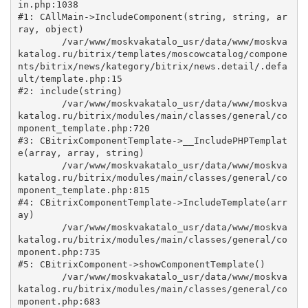
in.php:1038

#1: CAllMain->IncludeComponent(string, string, ar
ray, object)

	/var/www/moskvakatalo_usr/data/www/moskva
katalog.ru/bitrix/templates/moscowcatalog/compone
nts/bitrix/news/kategory/bitrix/news.detail/.defa
ult/template.php:15

#2: include(string)

	/var/www/moskvakatalo_usr/data/www/moskva
katalog.ru/bitrix/modules/main/classes/general/co
mponent_template.php:720

#3: CBitrixComponentTemplate->__IncludePHPTemplat
e(array, array, string)

	/var/www/moskvakatalo_usr/data/www/moskva
katalog.ru/bitrix/modules/main/classes/general/co
mponent_template.php:815

#4: CBitrixComponentTemplate->IncludeTemplate(arr
ay)

	/var/www/moskvakatalo_usr/data/www/moskva
katalog.ru/bitrix/modules/main/classes/general/co
mponent.php:735

#5: CBitrixComponent->showComponentTemplate()

	/var/www/moskvakatalo_usr/data/www/moskva
katalog.ru/bitrix/modules/main/classes/general/co
mponent.php:683
