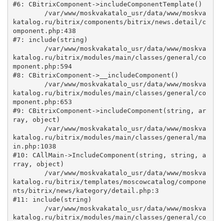
#6: CBitrixComponent->includeComponentTemplate()

	/var/www/moskvakatalo_usr/data/www/moskva
katalog.ru/bitrix/components/bitrix/news.detail/c
omponent.php:438

#7: include(string)

	/var/www/moskvakatalo_usr/data/www/moskva
katalog.ru/bitrix/modules/main/classes/general/co
mponent.php:594

#8: CBitrixComponent->__includeComponent()

	/var/www/moskvakatalo_usr/data/www/moskva
katalog.ru/bitrix/modules/main/classes/general/co
mponent.php:653

#9: CBitrixComponent->includeComponent(string, ar
ray, object)

	/var/www/moskvakatalo_usr/data/www/moskva
katalog.ru/bitrix/modules/main/classes/general/ma
in.php:1038

#10: CAllMain->IncludeComponent(string, string, a
rray, object)

	/var/www/moskvakatalo_usr/data/www/moskva
katalog.ru/bitrix/templates/moscowcatalog/compone
nts/bitrix/news/kategory/detail.php:3

#11: include(string)

	/var/www/moskvakatalo_usr/data/www/moskva
katalog.ru/bitrix/modules/main/classes/general/co