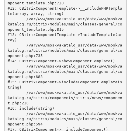
mponent_template.php:720

#12: CBitrixComponentTemplate->__IncludePHPTempla
te(array, array, string)

	/var/www/moskvakatalo_usr/data/www/moskva
katalog.ru/bitrix/modules/main/classes/general/co
mponent_template.php:815

#13: CBitrixComponentTemplate->IncludeTemplate(ar
ray)

	/var/www/moskvakatalo_usr/data/www/moskva
katalog.ru/bitrix/modules/main/classes/general/co
mponent.php:735

#14: CBitrixComponent->showComponentTemplate()

	/var/www/moskvakatalo_usr/data/www/moskva
katalog.ru/bitrix/modules/main/classes/general/co
mponent.php:683

#15: CBitrixComponent->includeComponentTemplate(s
tring)

	/var/www/moskvakatalo_usr/data/www/moskva
katalog.ru/bitrix/components/bitrix/news/componen
t.php:216

#16: include(string)

	/var/www/moskvakatalo_usr/data/www/moskva
katalog.ru/bitrix/modules/main/classes/general/co
mponent.php:594

#17: CBitrixComponent->__includeComponent()
