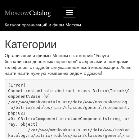
Moscow
Catalog
Меню
сайта
Каталог организаций и фирм Москвы
Категории
Организации и фирмы Москвы в категории "Услуги
безналичных денежных переводов" с адресами и номерами
телефонов, с подробным указанием всей информации. Легко
найти найти нужную компанию рядом с домом!
[Error] 

Cannot instantiate abstract class Bitrix\Iblock\C
omponent\Base (0)

/var/www/moskvakatalo_usr/data/www/moskvakatalog.
ru/bitrix/modules/main/classes/general/component.
php:623

#0: CBitrixComponent->includeComponent(string, ar
ray, object)

	/var/www/moskvakatalo_usr/data/www/moskva
katalog.ru/bitrix/modules/main/classes/general/ma