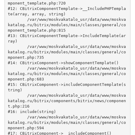
mponent_template.php:720

#12: CBitrixComponentTemplate->__IncludePHPTempla
te(array, array, string)

	/var/www/moskvakatalo_usr/data/www/moskva
katalog.ru/bitrix/modules/main/classes/general/co
mponent_template.php:815

#13: CBitrixComponentTemplate->IncludeTemplate(ar
ray)

	/var/www/moskvakatalo_usr/data/www/moskva
katalog.ru/bitrix/modules/main/classes/general/co
mponent.php:735

#14: CBitrixComponent->showComponentTemplate()

	/var/www/moskvakatalo_usr/data/www/moskva
katalog.ru/bitrix/modules/main/classes/general/co
mponent.php:683

#15: CBitrixComponent->includeComponentTemplate(s
tring)

	/var/www/moskvakatalo_usr/data/www/moskva
katalog.ru/bitrix/components/bitrix/news/componen
t.php:216

#16: include(string)

	/var/www/moskvakatalo_usr/data/www/moskva
katalog.ru/bitrix/modules/main/classes/general/co
mponent.php:594

#17: CBitrixComponent->__includeComponent()
