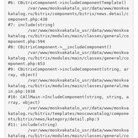
#6: CBitrixComponent->includeComponentTemplate()

	/var/www/moskvakatalo_usr/data/www/moskva
katalog.ru/bitrix/components/bitrix/news.detail/c
omponent.php:438

#7: include(string)

	/var/www/moskvakatalo_usr/data/www/moskva
katalog.ru/bitrix/modules/main/classes/general/co
mponent.php:594

#8: CBitrixComponent->__includeComponent()

	/var/www/moskvakatalo_usr/data/www/moskva
katalog.ru/bitrix/modules/main/classes/general/co
mponent.php:653

#9: CBitrixComponent->includeComponent(string, ar
ray, object)

	/var/www/moskvakatalo_usr/data/www/moskva
katalog.ru/bitrix/modules/main/classes/general/ma
in.php:1038

#10: CAllMain->IncludeComponent(string, string, a
rray, object)

	/var/www/moskvakatalo_usr/data/www/moskva
katalog.ru/bitrix/templates/moscowcatalog/compone
nts/bitrix/news/kategory/detail.php:3

#11: include(string)

	/var/www/moskvakatalo_usr/data/www/moskva
katalog.ru/bitrix/modules/main/classes/general/co