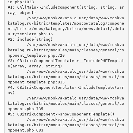
in.php:1038

#1: CAllMain->IncludeComponent(string, string, ar
ray, object)

	/var/www/moskvakatalo_usr/data/www/moskva
katalog.ru/bitrix/templates/moscowcatalog/compone
nts/bitrix/news/kategory/bitrix/news.detail/.defa
ult/template.php:15

#2: include(string)

	/var/www/moskvakatalo_usr/data/www/moskva
katalog.ru/bitrix/modules/main/classes/general/co
mponent_template.php:720

#3: CBitrixComponentTemplate->__IncludePHPTemplat
e(array, array, string)

	/var/www/moskvakatalo_usr/data/www/moskva
katalog.ru/bitrix/modules/main/classes/general/co
mponent_template.php:815

#4: CBitrixComponentTemplate->IncludeTemplate(arr
ay)

	/var/www/moskvakatalo_usr/data/www/moskva
katalog.ru/bitrix/modules/main/classes/general/co
mponent.php:735

#5: CBitrixComponent->showComponentTemplate()

	/var/www/moskvakatalo_usr/data/www/moskva
katalog.ru/bitrix/modules/main/classes/general/co
mponent.php:683
