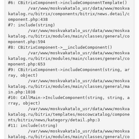
#6: CBitrixComponent->includeComponentTemplate()

	/var/www/moskvakatalo_usr/data/www/moskva
katalog.ru/bitrix/components/bitrix/news.detail/c
omponent.php:438

#7: include(string)

	/var/www/moskvakatalo_usr/data/www/moskva
katalog.ru/bitrix/modules/main/classes/general/co
mponent.php:594

#8: CBitrixComponent->__includeComponent()

	/var/www/moskvakatalo_usr/data/www/moskva
katalog.ru/bitrix/modules/main/classes/general/co
mponent.php:653

#9: CBitrixComponent->includeComponent(string, ar
ray, object)

	/var/www/moskvakatalo_usr/data/www/moskva
katalog.ru/bitrix/modules/main/classes/general/ma
in.php:1038

#10: CAllMain->IncludeComponent(string, string, a
rray, object)

	/var/www/moskvakatalo_usr/data/www/moskva
katalog.ru/bitrix/templates/moscowcatalog/compone
nts/bitrix/news/kategory/detail.php:3

#11: include(string)

	/var/www/moskvakatalo_usr/data/www/moskva
katalog.ru/bitrix/modules/main/classes/general/co