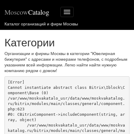
Moscow
Catalog
Меню
сайта
Каталог организаций и фирм Москвы
Категории
Организации и фирмы Москвы в категории "Ювелирная
бижутерия" с адресами и номерами телефонов, с подробным
указанием всей информации. Легко найти найти нужную
компанию рядом с домом!
[Error] 

Cannot instantiate abstract class Bitrix\Iblock\C
omponent\Base (0)

/var/www/moskvakatalo_usr/data/www/moskvakatalog.
ru/bitrix/modules/main/classes/general/component.
php:623

#0: CBitrixComponent->includeComponent(string, ar
ray, object)

	/var/www/moskvakatalo_usr/data/www/moskva
katalog.ru/bitrix/modules/main/classes/general/ma