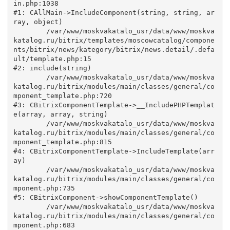
in.php:1038

#1: CAllMain->IncludeComponent(string, string, ar
ray, object)

	/var/www/moskvakatalo_usr/data/www/moskva
katalog.ru/bitrix/templates/moscowcatalog/compone
nts/bitrix/news/kategory/bitrix/news.detail/.defa
ult/template.php:15

#2: include(string)

	/var/www/moskvakatalo_usr/data/www/moskva
katalog.ru/bitrix/modules/main/classes/general/co
mponent_template.php:720

#3: CBitrixComponentTemplate->__IncludePHPTemplat
e(array, array, string)

	/var/www/moskvakatalo_usr/data/www/moskva
katalog.ru/bitrix/modules/main/classes/general/co
mponent_template.php:815

#4: CBitrixComponentTemplate->IncludeTemplate(arr
ay)

	/var/www/moskvakatalo_usr/data/www/moskva
katalog.ru/bitrix/modules/main/classes/general/co
mponent.php:735

#5: CBitrixComponent->showComponentTemplate()

	/var/www/moskvakatalo_usr/data/www/moskva
katalog.ru/bitrix/modules/main/classes/general/co
mponent.php:683
