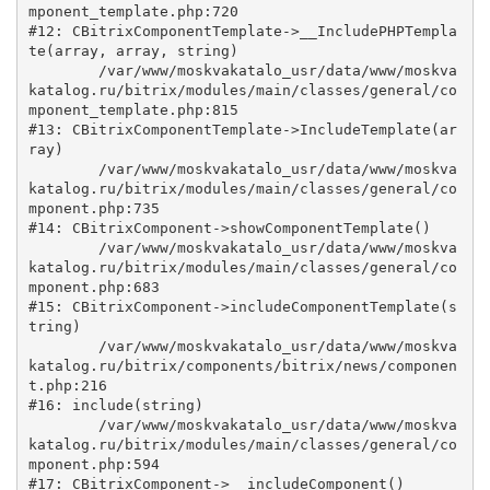
mponent_template.php:720

#12: CBitrixComponentTemplate->__IncludePHPTempla
te(array, array, string)

	/var/www/moskvakatalo_usr/data/www/moskva
katalog.ru/bitrix/modules/main/classes/general/co
mponent_template.php:815

#13: CBitrixComponentTemplate->IncludeTemplate(ar
ray)

	/var/www/moskvakatalo_usr/data/www/moskva
katalog.ru/bitrix/modules/main/classes/general/co
mponent.php:735

#14: CBitrixComponent->showComponentTemplate()

	/var/www/moskvakatalo_usr/data/www/moskva
katalog.ru/bitrix/modules/main/classes/general/co
mponent.php:683

#15: CBitrixComponent->includeComponentTemplate(s
tring)

	/var/www/moskvakatalo_usr/data/www/moskva
katalog.ru/bitrix/components/bitrix/news/componen
t.php:216

#16: include(string)

	/var/www/moskvakatalo_usr/data/www/moskva
katalog.ru/bitrix/modules/main/classes/general/co
mponent.php:594

#17: CBitrixComponent->__includeComponent()
