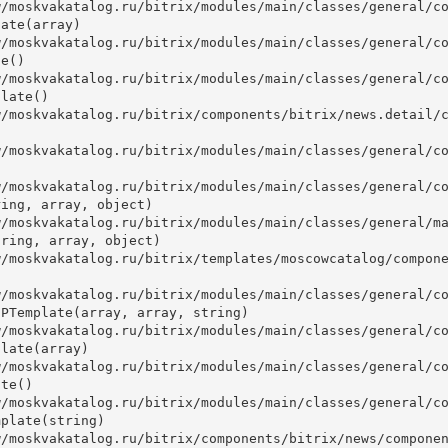
ate(array)

e()

late()



ing, array, object)

ring, array, object)

PTemplate(array, array, string)

late(array)

te()

plate(string)
