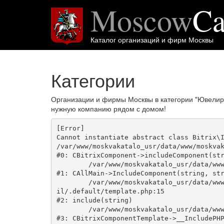
Moscow
Ca
Каталог организаций и фирм Москвы
Категории
Организации и фирмы Москвы в категории "Ювелир
нужную компанию рядом с домом!
[Error] 

Cannot instantiate abstract class Bitrix\I
/var/www/moskvakatalo_usr/data/www/moskvak
#0: CBitrixComponent->includeComponent(str
	/var/www/moskvakatalo_usr/data/www/moskvakatalog.ru/bitrix/modules/main/classes/general/main.php:1038

#1: CAllMain->IncludeComponent(string, str
	/var/www/moskvakatalo_usr/data/www/moskvakatalog.ru/bitrix/templates/moscowcatalog/components/bitrix/news/kategory/bitrix/news.deta
il/.default/template.php:15

#2: include(string)

	/var/www/moskvakatalo_usr/data/www/moskvakatalog.ru/bitrix/modules/main/classes/general/component_template.php:720

#3: CBitrixComponentTemplate->__IncludePHP