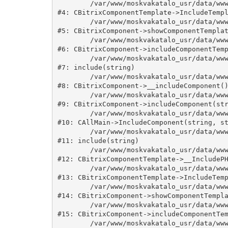
	/var/www/moskvakatalo_usr/data/www/moskvakatalog.ru/bitrix/modules/main/classes/general/component_template.php:815

#4: CBitrixComponentTemplate->IncludeTempl
	/var/www/moskvakatalo_usr/data/www/moskvakatalog.ru/bitrix/modules/main/classes/general/component.php:735

#5: CBitrixComponent->showComponentTemplat
	/var/www/moskvakatalo_usr/data/www/moskvakatalog.ru/bitrix/modules/main/classes/general/component.php:683

#6: CBitrixComponent->includeComponentTemp
	/var/www/moskvakatalo_usr/data/www/moskvakatalog.ru/bitrix/components/bitrix/news.detail/component.php:438

#7: include(string)

	/var/www/moskvakatalo_usr/data/www/moskvakatalog.ru/bitrix/modules/main/classes/general/component.php:594

#8: CBitrixComponent->__includeComponent()
	/var/www/moskvakatalo_usr/data/www/moskvakatalog.ru/bitrix/modules/main/classes/general/component.php:653

#9: CBitrixComponent->includeComponent(str
	/var/www/moskvakatalo_usr/data/www/moskvakatalog.ru/bitrix/modules/main/classes/general/main.php:1038

#10: CAllMain->IncludeComponent(string, st
	/var/www/moskvakatalo_usr/data/www/moskvakatalog.ru/bitrix/templates/moscowcatalog/components/bitrix/news/kategory/detail.php:3

#11: include(string)

	/var/www/moskvakatalo_usr/data/www/moskvakatalog.ru/bitrix/modules/main/classes/general/component_template.php:720

#12: CBitrixComponentTemplate->__IncludePH
	/var/www/moskvakatalo_usr/data/www/moskvakatalog.ru/bitrix/modules/main/classes/general/component_template.php:815

#13: CBitrixComponentTemplate->IncludeTemp
	/var/www/moskvakatalo_usr/data/www/moskvakatalog.ru/bitrix/modules/main/classes/general/component.php:735

#14: CBitrixComponent->showComponentTempla
	/var/www/moskvakatalo_usr/data/www/moskvakatalog.ru/bitrix/modules/main/classes/general/component.php:683

#15: CBitrixComponent->includeComponentTem
	/var/www/moskvakatalo_usr/data/www/moskvakatalog.ru/bitrix/components/bitrix/news/component.php:216
