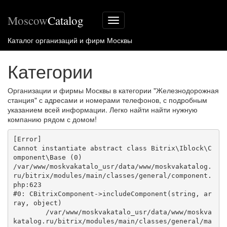
Moscow
Catalog
Меню
сайта
Каталог организаций и фирм Москвы
Категории
Организации и фирмы Москвы в категории "Железнодорожная
станция" с адресами и номерами телефонов, с подробным
указанием всей информации. Легко найти найти нужную
компанию рядом с домом!
[Error] 

Cannot instantiate abstract class Bitrix\Iblock\C
omponent\Base (0)

/var/www/moskvakatalo_usr/data/www/moskvakatalog.
ru/bitrix/modules/main/classes/general/component.
php:623

#0: CBitrixComponent->includeComponent(string, ar
ray, object)

	/var/www/moskvakatalo_usr/data/www/moskva
katalog.ru/bitrix/modules/main/classes/general/ma