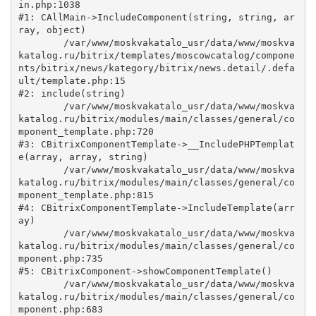
in.php:1038

#1: CAllMain->IncludeComponent(string, string, ar
ray, object)

	/var/www/moskvakatalo_usr/data/www/moskva
katalog.ru/bitrix/templates/moscowcatalog/compone
nts/bitrix/news/kategory/bitrix/news.detail/.defa
ult/template.php:15

#2: include(string)

	/var/www/moskvakatalo_usr/data/www/moskva
katalog.ru/bitrix/modules/main/classes/general/co
mponent_template.php:720

#3: CBitrixComponentTemplate->__IncludePHPTemplat
e(array, array, string)

	/var/www/moskvakatalo_usr/data/www/moskva
katalog.ru/bitrix/modules/main/classes/general/co
mponent_template.php:815

#4: CBitrixComponentTemplate->IncludeTemplate(arr
ay)

	/var/www/moskvakatalo_usr/data/www/moskva
katalog.ru/bitrix/modules/main/classes/general/co
mponent.php:735

#5: CBitrixComponent->showComponentTemplate()

	/var/www/moskvakatalo_usr/data/www/moskva
katalog.ru/bitrix/modules/main/classes/general/co
mponent.php:683
