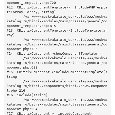
mponent_template.php:720

#12: CBitrixComponentTemplate->__IncludePHPTempla
te(array, array, string)

	/var/www/moskvakatalo_usr/data/www/moskva
katalog.ru/bitrix/modules/main/classes/general/co
mponent_template.php:815

#13: CBitrixComponentTemplate->IncludeTemplate(ar
ray)

	/var/www/moskvakatalo_usr/data/www/moskva
katalog.ru/bitrix/modules/main/classes/general/co
mponent.php:735

#14: CBitrixComponent->showComponentTemplate()

	/var/www/moskvakatalo_usr/data/www/moskva
katalog.ru/bitrix/modules/main/classes/general/co
mponent.php:683

#15: CBitrixComponent->includeComponentTemplate(s
tring)

	/var/www/moskvakatalo_usr/data/www/moskva
katalog.ru/bitrix/components/bitrix/news/componen
t.php:216

#16: include(string)

	/var/www/moskvakatalo_usr/data/www/moskva
katalog.ru/bitrix/modules/main/classes/general/co
mponent.php:594

#17: CBitrixComponent->__includeComponent()
