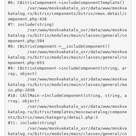
#6: CBitrixComponent->includeComponentTemplate()

	/var/www/moskvakatalo_usr/data/www/moskva
katalog.ru/bitrix/components/bitrix/news.detail/c
omponent.php:438

#7: include(string)

	/var/www/moskvakatalo_usr/data/www/moskva
katalog.ru/bitrix/modules/main/classes/general/co
mponent.php:594

#8: CBitrixComponent->__includeComponent()

	/var/www/moskvakatalo_usr/data/www/moskva
katalog.ru/bitrix/modules/main/classes/general/co
mponent.php:653

#9: CBitrixComponent->includeComponent(string, ar
ray, object)

	/var/www/moskvakatalo_usr/data/www/moskva
katalog.ru/bitrix/modules/main/classes/general/ma
in.php:1038

#10: CAllMain->IncludeComponent(string, string, a
rray, object)

	/var/www/moskvakatalo_usr/data/www/moskva
katalog.ru/bitrix/templates/moscowcatalog/compone
nts/bitrix/news/kategory/detail.php:3

#11: include(string)

	/var/www/moskvakatalo_usr/data/www/moskva
katalog.ru/bitrix/modules/main/classes/general/co