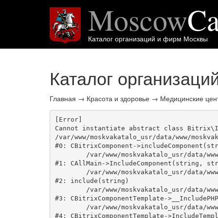
Moscow
Ca
Каталог организаций и фирм Москвы
Каталог организаци
Главная
→
Красота и здоровье
→
Медицинские цен
[Error] 

Cannot instantiate abstract class Bitrix\I
/var/www/moskvakatalo_usr/data/www/moskvak
#0: CBitrixComponent->includeComponent(str
	/var/www/moskvakatalo_usr/data/www/moskvakatalog.ru/bitrix/modules/main/classes/general/main.php:1038

#1: CAllMain->IncludeComponent(string, str
	/var/www/moskvakatalo_usr/data/www/moskvakatalog.ru/bitrix/templates/moscowcatalog/components/bitrix/catalog/onecity/section.php:49

#2: include(string)

	/var/www/moskvakatalo_usr/data/www/moskvakatalog.ru/bitrix/modules/main/classes/general/component_template.php:720

#3: CBitrixComponentTemplate->__IncludePHP
	/var/www/moskvakatalo_usr/data/www/moskvakatalog.ru/bitrix/modules/main/classes/general/component_template.php:815

#4: CBitrixComponentTemplate->IncludeTempl