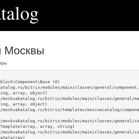
talog
й Москвы
тры
block\Component\Base (0)

atalog.ru/bitrix/modules/main/classes/general/component.
ing, array, object)

ing, array, object)

Template(array, array, string)

ate(array)
