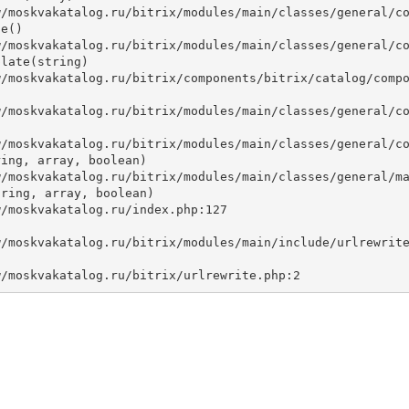
e()

late(string)



ing, array, boolean)

ring, array, boolean)
