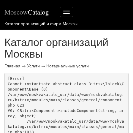
Moscow
Catalog
Меню
сайта
Каталог организаций и фирм Москвы
Каталог организаций
Москвы
Главная
→
Услуги
→
Нотариальные услуги
[Error] 

Cannot instantiate abstract class Bitrix\Iblock\C
omponent\Base (0)

/var/www/moskvakatalo_usr/data/www/moskvakatalog.
ru/bitrix/modules/main/classes/general/component.
php:623

#0: CBitrixComponent->includeComponent(string, ar
ray, object)

	/var/www/moskvakatalo_usr/data/www/moskva
katalog.ru/bitrix/modules/main/classes/general/ma
in.php:1038
