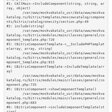
#1: CAllMain->IncludeComponent(string, string, ar
ray, object)

	/var/www/moskvakatalo_usr/data/www/moskva
katalog.ru/bitrix/templates/moscowcatalog/compone
nts/bitrix/catalog/onecity/section.php:49

#2: include(string)

	/var/www/moskvakatalo_usr/data/www/moskva
katalog.ru/bitrix/modules/main/classes/general/co
mponent_template.php:720

#3: CBitrixComponentTemplate->__IncludePHPTemplat
e(array, array, string)

	/var/www/moskvakatalo_usr/data/www/moskva
katalog.ru/bitrix/modules/main/classes/general/co
mponent_template.php:815

#4: CBitrixComponentTemplate->IncludeTemplate(arr
ay)

	/var/www/moskvakatalo_usr/data/www/moskva
katalog.ru/bitrix/modules/main/classes/general/co
mponent.php:735

#5: CBitrixComponent->showComponentTemplate()

	/var/www/moskvakatalo_usr/data/www/moskva
katalog.ru/bitrix/modules/main/classes/general/co
mponent.php:683

#6: CBitrixComponent->includeComponentTemplate(st
ring)
