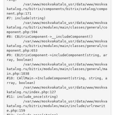
	/var/www/moskvakatalo_usr/data/www/moskva
katalog.ru/bitrix/components/bitrix/catalog/compo
nent.php:171

#7: include(string)

	/var/www/moskvakatalo_usr/data/www/moskva
katalog.ru/bitrix/modules/main/classes/general/co
mponent.php:594

#8: CBitrixComponent->__includeComponent()

	/var/www/moskvakatalo_usr/data/www/moskva
katalog.ru/bitrix/modules/main/classes/general/co
mponent.php:653

#9: CBitrixComponent->includeComponent(string, ar
ray, boolean)

	/var/www/moskvakatalo_usr/data/www/moskva
katalog.ru/bitrix/modules/main/classes/general/ma
in.php:1038

#10: CAllMain->IncludeComponent(string, string, a
rray, boolean)

	/var/www/moskvakatalo_usr/data/www/moskva
katalog.ru/index.php:127

#11: include_once(string)

	/var/www/moskvakatalo_usr/data/www/moskva
katalog.ru/bitrix/modules/main/include/urlrewrit
e.php:159
