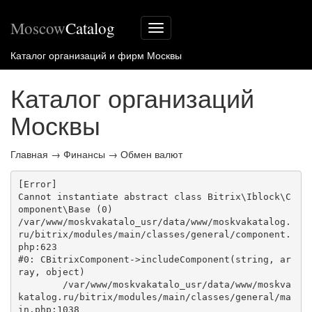
Moscow
Catalog
Меню
сайта
Каталог организаций и фирм Москвы
Каталог организаций
Москвы
Главная
→
Финансы
→
Обмен валют
[Error] 

Cannot instantiate abstract class Bitrix\Iblock\C
omponent\Base (0)

/var/www/moskvakatalo_usr/data/www/moskvakatalog.
ru/bitrix/modules/main/classes/general/component.
php:623

#0: CBitrixComponent->includeComponent(string, ar
ray, object)

	/var/www/moskvakatalo_usr/data/www/moskva
katalog.ru/bitrix/modules/main/classes/general/ma
in.php:1038
