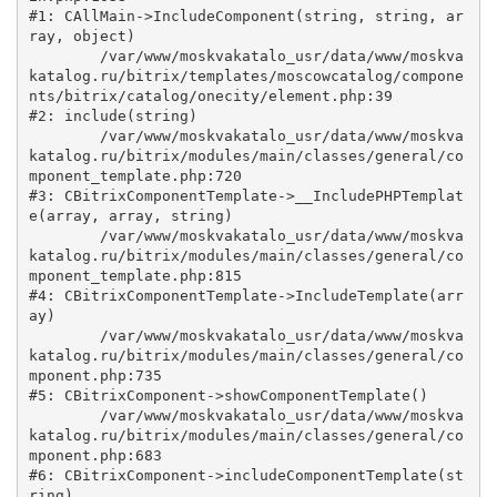
#1: CAllMain->IncludeComponent(string, string, ar
ray, object)

	/var/www/moskvakatalo_usr/data/www/moskva
katalog.ru/bitrix/templates/moscowcatalog/compone
nts/bitrix/catalog/onecity/element.php:39

#2: include(string)

	/var/www/moskvakatalo_usr/data/www/moskva
katalog.ru/bitrix/modules/main/classes/general/co
mponent_template.php:720

#3: CBitrixComponentTemplate->__IncludePHPTemplat
e(array, array, string)

	/var/www/moskvakatalo_usr/data/www/moskva
katalog.ru/bitrix/modules/main/classes/general/co
mponent_template.php:815

#4: CBitrixComponentTemplate->IncludeTemplate(arr
ay)

	/var/www/moskvakatalo_usr/data/www/moskva
katalog.ru/bitrix/modules/main/classes/general/co
mponent.php:735

#5: CBitrixComponent->showComponentTemplate()

	/var/www/moskvakatalo_usr/data/www/moskva
katalog.ru/bitrix/modules/main/classes/general/co
mponent.php:683

#6: CBitrixComponent->includeComponentTemplate(st
ring)
