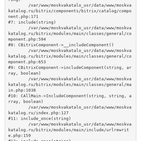
	/var/www/moskvakatalo_usr/data/www/moskva
katalog.ru/bitrix/components/bitrix/catalog/compo
nent.php:171

#7: include(string)

	/var/www/moskvakatalo_usr/data/www/moskva
katalog.ru/bitrix/modules/main/classes/general/co
mponent.php:594

#8: CBitrixComponent->__includeComponent()

	/var/www/moskvakatalo_usr/data/www/moskva
katalog.ru/bitrix/modules/main/classes/general/co
mponent.php:653

#9: CBitrixComponent->includeComponent(string, ar
ray, boolean)

	/var/www/moskvakatalo_usr/data/www/moskva
katalog.ru/bitrix/modules/main/classes/general/ma
in.php:1038

#10: CAllMain->IncludeComponent(string, string, a
rray, boolean)

	/var/www/moskvakatalo_usr/data/www/moskva
katalog.ru/index.php:127

#11: include_once(string)

	/var/www/moskvakatalo_usr/data/www/moskva
katalog.ru/bitrix/modules/main/include/urlrewrit
e.php:159
