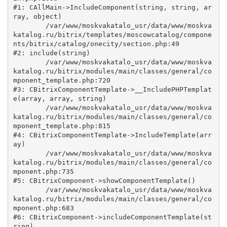
#1: CAllMain->IncludeComponent(string, string, ar
ray, object)

	/var/www/moskvakatalo_usr/data/www/moskva
katalog.ru/bitrix/templates/moscowcatalog/compone
nts/bitrix/catalog/onecity/section.php:49

#2: include(string)

	/var/www/moskvakatalo_usr/data/www/moskva
katalog.ru/bitrix/modules/main/classes/general/co
mponent_template.php:720

#3: CBitrixComponentTemplate->__IncludePHPTemplat
e(array, array, string)

	/var/www/moskvakatalo_usr/data/www/moskva
katalog.ru/bitrix/modules/main/classes/general/co
mponent_template.php:815

#4: CBitrixComponentTemplate->IncludeTemplate(arr
ay)

	/var/www/moskvakatalo_usr/data/www/moskva
katalog.ru/bitrix/modules/main/classes/general/co
mponent.php:735

#5: CBitrixComponent->showComponentTemplate()

	/var/www/moskvakatalo_usr/data/www/moskva
katalog.ru/bitrix/modules/main/classes/general/co
mponent.php:683

#6: CBitrixComponent->includeComponentTemplate(st
ring)
