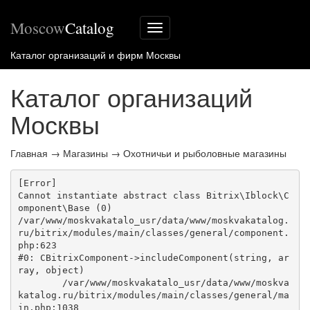
Moscow
Catalog
Меню
сайта
Каталог организаций и фирм Москвы
Каталог организаций
Москвы
Главная
→
Магазины
→
Охотничьи и рыболовные магазины
[Error] 

Cannot instantiate abstract class Bitrix\Iblock\C
omponent\Base (0)

/var/www/moskvakatalo_usr/data/www/moskvakatalog.
ru/bitrix/modules/main/classes/general/component.
php:623

#0: CBitrixComponent->includeComponent(string, ar
ray, object)

	/var/www/moskvakatalo_usr/data/www/moskva
katalog.ru/bitrix/modules/main/classes/general/ma
in.php:1038
