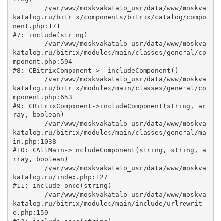
	/var/www/moskvakatalo_usr/data/www/moskva
katalog.ru/bitrix/components/bitrix/catalog/compo
nent.php:171

#7: include(string)

	/var/www/moskvakatalo_usr/data/www/moskva
katalog.ru/bitrix/modules/main/classes/general/co
mponent.php:594

#8: CBitrixComponent->__includeComponent()

	/var/www/moskvakatalo_usr/data/www/moskva
katalog.ru/bitrix/modules/main/classes/general/co
mponent.php:653

#9: CBitrixComponent->includeComponent(string, ar
ray, boolean)

	/var/www/moskvakatalo_usr/data/www/moskva
katalog.ru/bitrix/modules/main/classes/general/ma
in.php:1038

#10: CAllMain->IncludeComponent(string, string, a
rray, boolean)

	/var/www/moskvakatalo_usr/data/www/moskva
katalog.ru/index.php:127

#11: include_once(string)

	/var/www/moskvakatalo_usr/data/www/moskva
katalog.ru/bitrix/modules/main/include/urlrewrit
e.php:159
