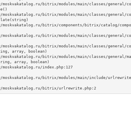
e()

late(string)



ing, array, boolean)

ring, array, boolean)
