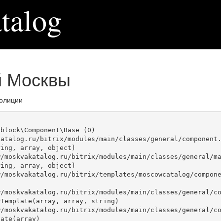
talog
й Москвы
олиции
block\Component\Base (0)

atalog.ru/bitrix/modules/main/classes/general/component.
ing, array, object)

ing, array, object)

Template(array, array, string)

ate(array)
