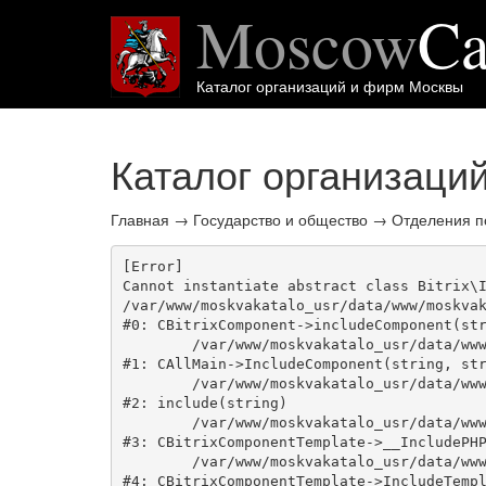
Moscow
Ca
Каталог организаций и фирм Москвы
Каталог организаци
Главная
→
Государство и общество
→
Отделения п
[Error] 

Cannot instantiate abstract class Bitrix\I
/var/www/moskvakatalo_usr/data/www/moskvak
#0: CBitrixComponent->includeComponent(str
	/var/www/moskvakatalo_usr/data/www/moskvakatalog.ru/bitrix/modules/main/classes/general/main.php:1038

#1: CAllMain->IncludeComponent(string, str
	/var/www/moskvakatalo_usr/data/www/moskvakatalog.ru/bitrix/templates/moscowcatalog/components/bitrix/catalog/onecity/section.php:49

#2: include(string)

	/var/www/moskvakatalo_usr/data/www/moskvakatalog.ru/bitrix/modules/main/classes/general/component_template.php:720

#3: CBitrixComponentTemplate->__IncludePHP
	/var/www/moskvakatalo_usr/data/www/moskvakatalog.ru/bitrix/modules/main/classes/general/component_template.php:815

#4: CBitrixComponentTemplate->IncludeTempl