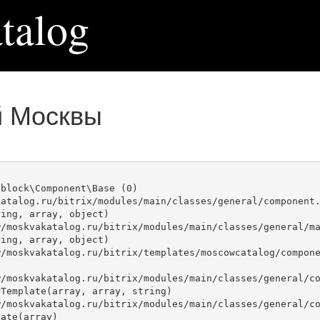
talog
й Москвы
block\Component\Base (0)

atalog.ru/bitrix/modules/main/classes/general/component.
ing, array, object)

ing, array, object)

Template(array, array, string)

ate(array)
