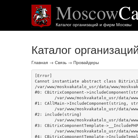
Moscow
Ca
Каталог организаций и фирм Москвы
Каталог организаци
Главная
→
Связь
→
Провайдеры
[Error] 

Cannot instantiate abstract class Bitrix\I
/var/www/moskvakatalo_usr/data/www/moskvak
#0: CBitrixComponent->includeComponent(str
	/var/www/moskvakatalo_usr/data/www/moskvakatalog.ru/bitrix/modules/main/classes/general/main.php:1038

#1: CAllMain->IncludeComponent(string, str
	/var/www/moskvakatalo_usr/data/www/moskvakatalog.ru/bitrix/templates/moscowcatalog/components/bitrix/catalog/onecity/element.php:39

#2: include(string)

	/var/www/moskvakatalo_usr/data/www/moskvakatalog.ru/bitrix/modules/main/classes/general/component_template.php:720

#3: CBitrixComponentTemplate->__IncludePHP
	/var/www/moskvakatalo_usr/data/www/moskvakatalog.ru/bitrix/modules/main/classes/general/component_template.php:815

#4: CBitrixComponentTemplate->IncludeTempl