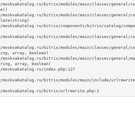
e()

late(string)



ing, array, boolean)

ring, array, boolean)
