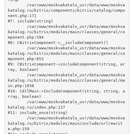
	/var/www/moskvakatalo_usr/data/www/moskva
katalog.ru/bitrix/components/bitrix/catalog/compo
nent.php:171

#7: include(string)

	/var/www/moskvakatalo_usr/data/www/moskva
katalog.ru/bitrix/modules/main/classes/general/co
mponent.php:594

#8: CBitrixComponent->__includeComponent()

	/var/www/moskvakatalo_usr/data/www/moskva
katalog.ru/bitrix/modules/main/classes/general/co
mponent.php:653

#9: CBitrixComponent->includeComponent(string, ar
ray, boolean)

	/var/www/moskvakatalo_usr/data/www/moskva
katalog.ru/bitrix/modules/main/classes/general/ma
in.php:1038

#10: CAllMain->IncludeComponent(string, string, a
rray, boolean)

	/var/www/moskvakatalo_usr/data/www/moskva
katalog.ru/index.php:127

#11: include_once(string)

	/var/www/moskvakatalo_usr/data/www/moskva
katalog.ru/bitrix/modules/main/include/urlrewrit
e.php:159
