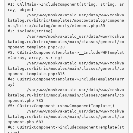
#1: CAllMain->IncludeComponent(string, string, ar
ray, object)

	/var/www/moskvakatalo_usr/data/www/moskva
katalog.ru/bitrix/templates/moscowcatalog/compone
nts/bitrix/catalog/onecity/element.php:39

#2: include(string)

	/var/www/moskvakatalo_usr/data/www/moskva
katalog.ru/bitrix/modules/main/classes/general/co
mponent_template.php:720

#3: CBitrixComponentTemplate->__IncludePHPTemplat
e(array, array, string)

	/var/www/moskvakatalo_usr/data/www/moskva
katalog.ru/bitrix/modules/main/classes/general/co
mponent_template.php:815

#4: CBitrixComponentTemplate->IncludeTemplate(arr
ay)

	/var/www/moskvakatalo_usr/data/www/moskva
katalog.ru/bitrix/modules/main/classes/general/co
mponent.php:735

#5: CBitrixComponent->showComponentTemplate()

	/var/www/moskvakatalo_usr/data/www/moskva
katalog.ru/bitrix/modules/main/classes/general/co
mponent.php:683

#6: CBitrixComponent->includeComponentTemplate(st
ring)
