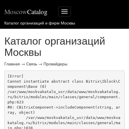
Moscow
Catalog
Меню
сайта
Каталог организаций и фирм Москвы
Каталог организаций
Москвы
Главная
→
Связь
→
Провайдеры
[Error] 

Cannot instantiate abstract class Bitrix\Iblock\C
omponent\Base (0)

/var/www/moskvakatalo_usr/data/www/moskvakatalog.
ru/bitrix/modules/main/classes/general/component.
php:623

#0: CBitrixComponent->includeComponent(string, ar
ray, object)

	/var/www/moskvakatalo_usr/data/www/moskva
katalog.ru/bitrix/modules/main/classes/general/ma
in.php:1038
