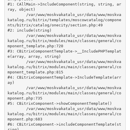
#1: CAllMain->IncludeComponent(string, string, ar
ray, object)

	/var/www/moskvakatalo_usr/data/www/moskva
katalog.ru/bitrix/templates/moscowcatalog/compone
nts/bitrix/catalog/onecity/section.php:49

#2: include(string)

	/var/www/moskvakatalo_usr/data/www/moskva
katalog.ru/bitrix/modules/main/classes/general/co
mponent_template.php:720

#3: CBitrixComponentTemplate->__IncludePHPTemplat
e(array, array, string)

	/var/www/moskvakatalo_usr/data/www/moskva
katalog.ru/bitrix/modules/main/classes/general/co
mponent_template.php:815

#4: CBitrixComponentTemplate->IncludeTemplate(arr
ay)

	/var/www/moskvakatalo_usr/data/www/moskva
katalog.ru/bitrix/modules/main/classes/general/co
mponent.php:735

#5: CBitrixComponent->showComponentTemplate()

	/var/www/moskvakatalo_usr/data/www/moskva
katalog.ru/bitrix/modules/main/classes/general/co
mponent.php:683

#6: CBitrixComponent->includeComponentTemplate(st
ring)
