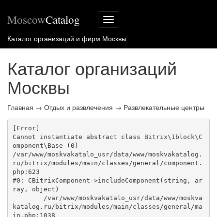
Moscow
Catalog
Меню
сайта
Каталог организаций и фирм Москвы
Каталог организаций
Москвы
Главная
→
Отдых и развлечения
→
Развлекательные центры
[Error] 

Cannot instantiate abstract class Bitrix\Iblock\C
omponent\Base (0)

/var/www/moskvakatalo_usr/data/www/moskvakatalog.
ru/bitrix/modules/main/classes/general/component.
php:623

#0: CBitrixComponent->includeComponent(string, ar
ray, object)

	/var/www/moskvakatalo_usr/data/www/moskva
katalog.ru/bitrix/modules/main/classes/general/ma
in.php:1038
