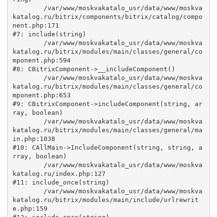
	/var/www/moskvakatalo_usr/data/www/moskva
katalog.ru/bitrix/components/bitrix/catalog/compo
nent.php:171

#7: include(string)

	/var/www/moskvakatalo_usr/data/www/moskva
katalog.ru/bitrix/modules/main/classes/general/co
mponent.php:594

#8: CBitrixComponent->__includeComponent()

	/var/www/moskvakatalo_usr/data/www/moskva
katalog.ru/bitrix/modules/main/classes/general/co
mponent.php:653

#9: CBitrixComponent->includeComponent(string, ar
ray, boolean)

	/var/www/moskvakatalo_usr/data/www/moskva
katalog.ru/bitrix/modules/main/classes/general/ma
in.php:1038

#10: CAllMain->IncludeComponent(string, string, a
rray, boolean)

	/var/www/moskvakatalo_usr/data/www/moskva
katalog.ru/index.php:127

#11: include_once(string)

	/var/www/moskvakatalo_usr/data/www/moskva
katalog.ru/bitrix/modules/main/include/urlrewrit
e.php:159
