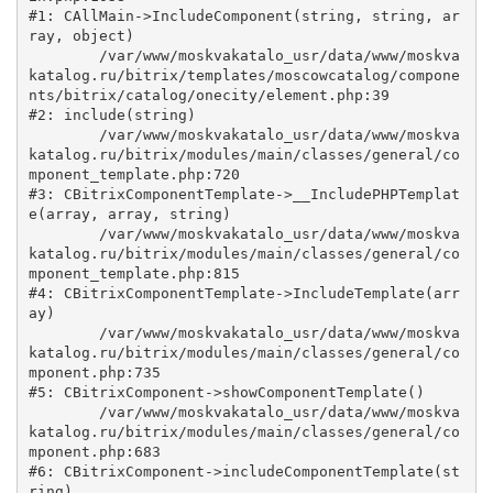
#1: CAllMain->IncludeComponent(string, string, ar
ray, object)

	/var/www/moskvakatalo_usr/data/www/moskva
katalog.ru/bitrix/templates/moscowcatalog/compone
nts/bitrix/catalog/onecity/element.php:39

#2: include(string)

	/var/www/moskvakatalo_usr/data/www/moskva
katalog.ru/bitrix/modules/main/classes/general/co
mponent_template.php:720

#3: CBitrixComponentTemplate->__IncludePHPTemplat
e(array, array, string)

	/var/www/moskvakatalo_usr/data/www/moskva
katalog.ru/bitrix/modules/main/classes/general/co
mponent_template.php:815

#4: CBitrixComponentTemplate->IncludeTemplate(arr
ay)

	/var/www/moskvakatalo_usr/data/www/moskva
katalog.ru/bitrix/modules/main/classes/general/co
mponent.php:735

#5: CBitrixComponent->showComponentTemplate()

	/var/www/moskvakatalo_usr/data/www/moskva
katalog.ru/bitrix/modules/main/classes/general/co
mponent.php:683

#6: CBitrixComponent->includeComponentTemplate(st
ring)
