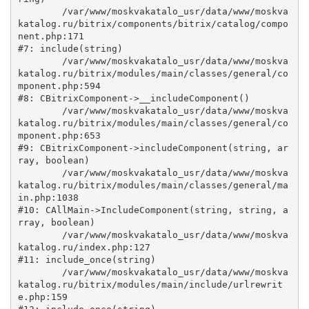
	/var/www/moskvakatalo_usr/data/www/moskva
katalog.ru/bitrix/components/bitrix/catalog/compo
nent.php:171

#7: include(string)

	/var/www/moskvakatalo_usr/data/www/moskva
katalog.ru/bitrix/modules/main/classes/general/co
mponent.php:594

#8: CBitrixComponent->__includeComponent()

	/var/www/moskvakatalo_usr/data/www/moskva
katalog.ru/bitrix/modules/main/classes/general/co
mponent.php:653

#9: CBitrixComponent->includeComponent(string, ar
ray, boolean)

	/var/www/moskvakatalo_usr/data/www/moskva
katalog.ru/bitrix/modules/main/classes/general/ma
in.php:1038

#10: CAllMain->IncludeComponent(string, string, a
rray, boolean)

	/var/www/moskvakatalo_usr/data/www/moskva
katalog.ru/index.php:127

#11: include_once(string)

	/var/www/moskvakatalo_usr/data/www/moskva
katalog.ru/bitrix/modules/main/include/urlrewrit
e.php:159
