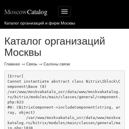
Moscow
Catalog
Меню
сайта
Каталог организаций и фирм Москвы
Каталог организаций
Москвы
Главная
→
Связь
→
Салоны связи
[Error] 

Cannot instantiate abstract class Bitrix\Iblock\C
omponent\Base (0)

/var/www/moskvakatalo_usr/data/www/moskvakatalog.
ru/bitrix/modules/main/classes/general/component.
php:623

#0: CBitrixComponent->includeComponent(string, ar
ray, object)

	/var/www/moskvakatalo_usr/data/www/moskva
katalog.ru/bitrix/modules/main/classes/general/ma
in.php:1038
