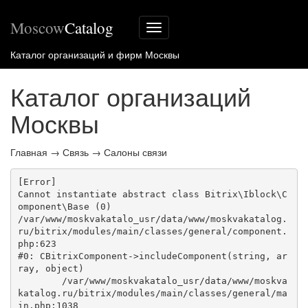
Moscow
Catalog
Меню
сайта
Каталог организаций и фирм Москвы
Каталог организаций
Москвы
Главная
→
Связь
→
Салоны связи
[Error] 

Cannot instantiate abstract class Bitrix\Iblock\C
omponent\Base (0)

/var/www/moskvakatalo_usr/data/www/moskvakatalog.
ru/bitrix/modules/main/classes/general/component.
php:623

#0: CBitrixComponent->includeComponent(string, ar
ray, object)

	/var/www/moskvakatalo_usr/data/www/moskva
katalog.ru/bitrix/modules/main/classes/general/ma
in.php:1038
