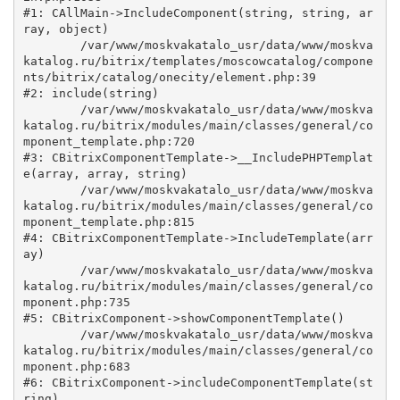
#1: CAllMain->IncludeComponent(string, string, ar
ray, object)

	/var/www/moskvakatalo_usr/data/www/moskva
katalog.ru/bitrix/templates/moscowcatalog/compone
nts/bitrix/catalog/onecity/element.php:39

#2: include(string)

	/var/www/moskvakatalo_usr/data/www/moskva
katalog.ru/bitrix/modules/main/classes/general/co
mponent_template.php:720

#3: CBitrixComponentTemplate->__IncludePHPTemplat
e(array, array, string)

	/var/www/moskvakatalo_usr/data/www/moskva
katalog.ru/bitrix/modules/main/classes/general/co
mponent_template.php:815

#4: CBitrixComponentTemplate->IncludeTemplate(arr
ay)

	/var/www/moskvakatalo_usr/data/www/moskva
katalog.ru/bitrix/modules/main/classes/general/co
mponent.php:735

#5: CBitrixComponent->showComponentTemplate()

	/var/www/moskvakatalo_usr/data/www/moskva
katalog.ru/bitrix/modules/main/classes/general/co
mponent.php:683

#6: CBitrixComponent->includeComponentTemplate(st
ring)
