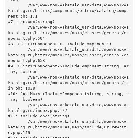
	/var/www/moskvakatalo_usr/data/www/moskva
katalog.ru/bitrix/components/bitrix/catalog/compo
nent.php:171

#7: include(string)

	/var/www/moskvakatalo_usr/data/www/moskva
katalog.ru/bitrix/modules/main/classes/general/co
mponent.php:594

#8: CBitrixComponent->__includeComponent()

	/var/www/moskvakatalo_usr/data/www/moskva
katalog.ru/bitrix/modules/main/classes/general/co
mponent.php:653

#9: CBitrixComponent->includeComponent(string, ar
ray, boolean)

	/var/www/moskvakatalo_usr/data/www/moskva
katalog.ru/bitrix/modules/main/classes/general/ma
in.php:1038

#10: CAllMain->IncludeComponent(string, string, a
rray, boolean)

	/var/www/moskvakatalo_usr/data/www/moskva
katalog.ru/index.php:127

#11: include_once(string)

	/var/www/moskvakatalo_usr/data/www/moskva
katalog.ru/bitrix/modules/main/include/urlrewrit
e.php:159
