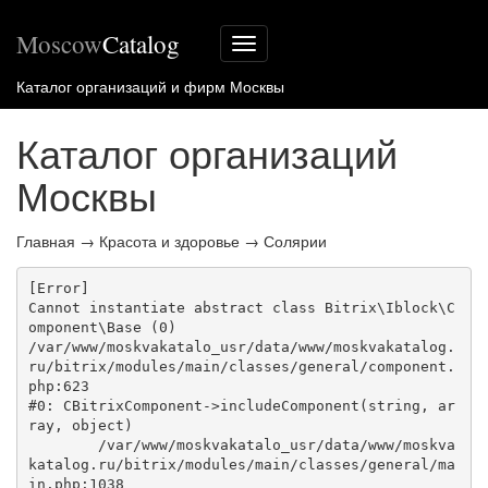
Moscow
Catalog
Меню
сайта
Каталог организаций и фирм Москвы
Каталог организаций
Москвы
Главная
→
Красота и здоровье
→
Солярии
[Error] 

Cannot instantiate abstract class Bitrix\Iblock\C
omponent\Base (0)

/var/www/moskvakatalo_usr/data/www/moskvakatalog.
ru/bitrix/modules/main/classes/general/component.
php:623

#0: CBitrixComponent->includeComponent(string, ar
ray, object)

	/var/www/moskvakatalo_usr/data/www/moskva
katalog.ru/bitrix/modules/main/classes/general/ma
in.php:1038
