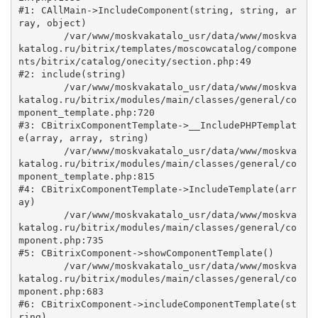
#1: CAllMain->IncludeComponent(string, string, ar
ray, object)

	/var/www/moskvakatalo_usr/data/www/moskva
katalog.ru/bitrix/templates/moscowcatalog/compone
nts/bitrix/catalog/onecity/section.php:49

#2: include(string)

	/var/www/moskvakatalo_usr/data/www/moskva
katalog.ru/bitrix/modules/main/classes/general/co
mponent_template.php:720

#3: CBitrixComponentTemplate->__IncludePHPTemplat
e(array, array, string)

	/var/www/moskvakatalo_usr/data/www/moskva
katalog.ru/bitrix/modules/main/classes/general/co
mponent_template.php:815

#4: CBitrixComponentTemplate->IncludeTemplate(arr
ay)

	/var/www/moskvakatalo_usr/data/www/moskva
katalog.ru/bitrix/modules/main/classes/general/co
mponent.php:735

#5: CBitrixComponent->showComponentTemplate()

	/var/www/moskvakatalo_usr/data/www/moskva
katalog.ru/bitrix/modules/main/classes/general/co
mponent.php:683

#6: CBitrixComponent->includeComponentTemplate(st
ring)
