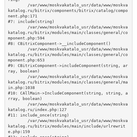
	/var/www/moskvakatalo_usr/data/www/moskva
katalog.ru/bitrix/components/bitrix/catalog/compo
nent.php:171

#7: include(string)

	/var/www/moskvakatalo_usr/data/www/moskva
katalog.ru/bitrix/modules/main/classes/general/co
mponent.php:594

#8: CBitrixComponent->__includeComponent()

	/var/www/moskvakatalo_usr/data/www/moskva
katalog.ru/bitrix/modules/main/classes/general/co
mponent.php:653

#9: CBitrixComponent->includeComponent(string, ar
ray, boolean)

	/var/www/moskvakatalo_usr/data/www/moskva
katalog.ru/bitrix/modules/main/classes/general/ma
in.php:1038

#10: CAllMain->IncludeComponent(string, string, a
rray, boolean)

	/var/www/moskvakatalo_usr/data/www/moskva
katalog.ru/index.php:127

#11: include_once(string)

	/var/www/moskvakatalo_usr/data/www/moskva
katalog.ru/bitrix/modules/main/include/urlrewrit
e.php:159
