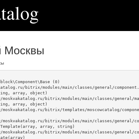
talog
й Москвы
сы
block\Component\Base (0)

atalog.ru/bitrix/modules/main/classes/general/component.
ing, array, object)

ing, array, object)

Template(array, array, string)

ate(array)
