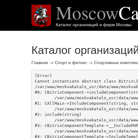
Moscow
Ca
Каталог организаций и фирм Москвы
Каталог организаци
Главная
→
Спорт и фитнес
→
Спортивные комплек
[Error] 

Cannot instantiate abstract class Bitrix\I
/var/www/moskvakatalo_usr/data/www/moskvak
#0: CBitrixComponent->includeComponent(str
	/var/www/moskvakatalo_usr/data/www/moskvakatalog.ru/bitrix/modules/main/classes/general/main.php:1038

#1: CAllMain->IncludeComponent(string, str
	/var/www/moskvakatalo_usr/data/www/moskvakatalog.ru/bitrix/templates/moscowcatalog/components/bitrix/catalog/onecity/section.php:49

#2: include(string)

	/var/www/moskvakatalo_usr/data/www/moskvakatalog.ru/bitrix/modules/main/classes/general/component_template.php:720

#3: CBitrixComponentTemplate->__IncludePHP
	/var/www/moskvakatalo_usr/data/www/moskvakatalog.ru/bitrix/modules/main/classes/general/component_template.php:815

#4: CBitrixComponentTemplate->IncludeTempl