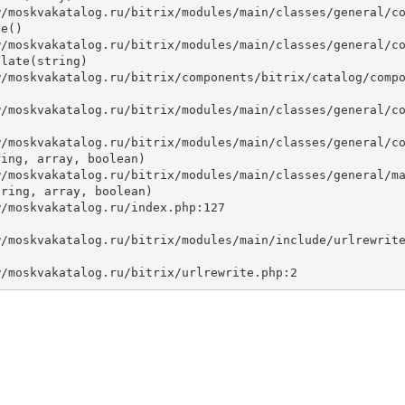
e()

late(string)



ing, array, boolean)

ring, array, boolean)
