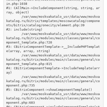
in.php:1038

#1: CAllMain->IncludeComponent(string, string, ar
ray, object)

	/var/www/moskvakatalo_usr/data/www/moskva
katalog.ru/bitrix/templates/moscowcatalog/compone
nts/bitrix/catalog/onecity/element.php:39

#2: include(string)

	/var/www/moskvakatalo_usr/data/www/moskva
katalog.ru/bitrix/modules/main/classes/general/co
mponent_template.php:720

#3: CBitrixComponentTemplate->__IncludePHPTemplat
e(array, array, string)

	/var/www/moskvakatalo_usr/data/www/moskva
katalog.ru/bitrix/modules/main/classes/general/co
mponent_template.php:815

#4: CBitrixComponentTemplate->IncludeTemplate(arr
ay)

	/var/www/moskvakatalo_usr/data/www/moskva
katalog.ru/bitrix/modules/main/classes/general/co
mponent.php:735

#5: CBitrixComponent->showComponentTemplate()

	/var/www/moskvakatalo_usr/data/www/moskva
katalog.ru/bitrix/modules/main/classes/general/co
mponent.php:683

#6: CBitrixComponent->includeComponentTemplate(st