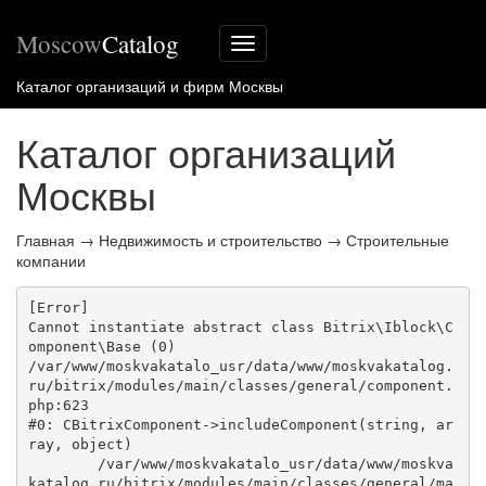
Moscow
Catalog
Меню
сайта
Каталог организаций и фирм Москвы
Каталог организаций
Москвы
Главная
→
Недвижимость и строительство
→
Строительные
компании
[Error] 

Cannot instantiate abstract class Bitrix\Iblock\C
omponent\Base (0)

/var/www/moskvakatalo_usr/data/www/moskvakatalog.
ru/bitrix/modules/main/classes/general/component.
php:623

#0: CBitrixComponent->includeComponent(string, ar
ray, object)

	/var/www/moskvakatalo_usr/data/www/moskva
katalog.ru/bitrix/modules/main/classes/general/ma