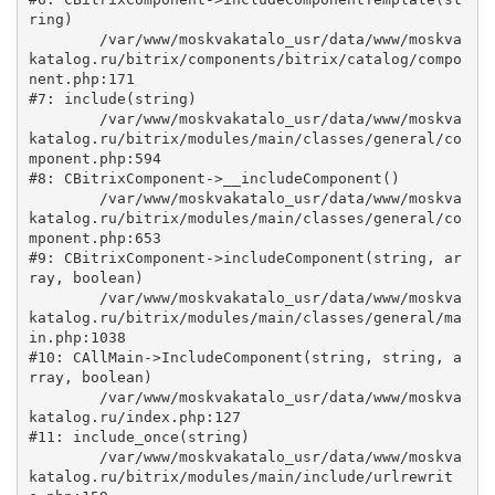
ring)

	/var/www/moskvakatalo_usr/data/www/moskva
katalog.ru/bitrix/components/bitrix/catalog/compo
nent.php:171

#7: include(string)

	/var/www/moskvakatalo_usr/data/www/moskva
katalog.ru/bitrix/modules/main/classes/general/co
mponent.php:594

#8: CBitrixComponent->__includeComponent()

	/var/www/moskvakatalo_usr/data/www/moskva
katalog.ru/bitrix/modules/main/classes/general/co
mponent.php:653

#9: CBitrixComponent->includeComponent(string, ar
ray, boolean)

	/var/www/moskvakatalo_usr/data/www/moskva
katalog.ru/bitrix/modules/main/classes/general/ma
in.php:1038

#10: CAllMain->IncludeComponent(string, string, a
rray, boolean)

	/var/www/moskvakatalo_usr/data/www/moskva
katalog.ru/index.php:127

#11: include_once(string)

	/var/www/moskvakatalo_usr/data/www/moskva
katalog.ru/bitrix/modules/main/include/urlrewrit