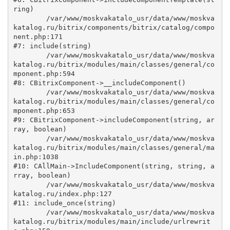
ring)

	/var/www/moskvakatalo_usr/data/www/moskva
katalog.ru/bitrix/components/bitrix/catalog/compo
nent.php:171

#7: include(string)

	/var/www/moskvakatalo_usr/data/www/moskva
katalog.ru/bitrix/modules/main/classes/general/co
mponent.php:594

#8: CBitrixComponent->__includeComponent()

	/var/www/moskvakatalo_usr/data/www/moskva
katalog.ru/bitrix/modules/main/classes/general/co
mponent.php:653

#9: CBitrixComponent->includeComponent(string, ar
ray, boolean)

	/var/www/moskvakatalo_usr/data/www/moskva
katalog.ru/bitrix/modules/main/classes/general/ma
in.php:1038

#10: CAllMain->IncludeComponent(string, string, a
rray, boolean)

	/var/www/moskvakatalo_usr/data/www/moskva
katalog.ru/index.php:127

#11: include_once(string)

	/var/www/moskvakatalo_usr/data/www/moskva
katalog.ru/bitrix/modules/main/include/urlrewrit