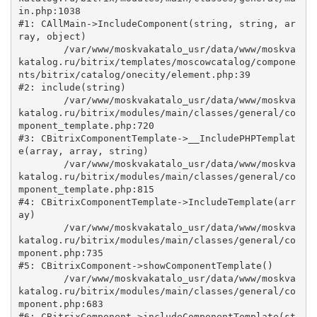
in.php:1038

#1: CAllMain->IncludeComponent(string, string, ar
ray, object)

	/var/www/moskvakatalo_usr/data/www/moskva
katalog.ru/bitrix/templates/moscowcatalog/compone
nts/bitrix/catalog/onecity/element.php:39

#2: include(string)

	/var/www/moskvakatalo_usr/data/www/moskva
katalog.ru/bitrix/modules/main/classes/general/co
mponent_template.php:720

#3: CBitrixComponentTemplate->__IncludePHPTemplat
e(array, array, string)

	/var/www/moskvakatalo_usr/data/www/moskva
katalog.ru/bitrix/modules/main/classes/general/co
mponent_template.php:815

#4: CBitrixComponentTemplate->IncludeTemplate(arr
ay)

	/var/www/moskvakatalo_usr/data/www/moskva
katalog.ru/bitrix/modules/main/classes/general/co
mponent.php:735

#5: CBitrixComponent->showComponentTemplate()

	/var/www/moskvakatalo_usr/data/www/moskva
katalog.ru/bitrix/modules/main/classes/general/co
mponent.php:683

#6: CBitrixComponent->includeComponentTemplate(st