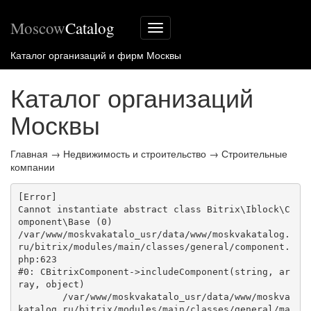
Moscow
Catalog
Меню
сайта
Каталог организаций и фирм Москвы
Каталог организаций
Москвы
Главная
→
Недвижимость и строительство
→
Строительные
компании
[Error] 

Cannot instantiate abstract class Bitrix\Iblock\C
omponent\Base (0)

/var/www/moskvakatalo_usr/data/www/moskvakatalog.
ru/bitrix/modules/main/classes/general/component.
php:623

#0: CBitrixComponent->includeComponent(string, ar
ray, object)

	/var/www/moskvakatalo_usr/data/www/moskva
katalog.ru/bitrix/modules/main/classes/general/ma