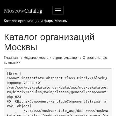
Moscow
Catalog
Меню
сайта
Каталог организаций и фирм Москвы
Каталог организаций
Москвы
Главная
→
Недвижимость и строительство
→
Строительные
компании
[Error] 

Cannot instantiate abstract class Bitrix\Iblock\C
omponent\Base (0)

/var/www/moskvakatalo_usr/data/www/moskvakatalog.
ru/bitrix/modules/main/classes/general/component.
php:623

#0: CBitrixComponent->includeComponent(string, ar
ray, object)

	/var/www/moskvakatalo_usr/data/www/moskva
katalog.ru/bitrix/modules/main/classes/general/ma