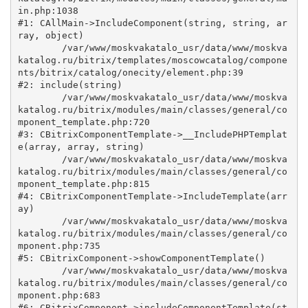
in.php:1038

#1: CAllMain->IncludeComponent(string, string, ar
ray, object)

	/var/www/moskvakatalo_usr/data/www/moskva
katalog.ru/bitrix/templates/moscowcatalog/compone
nts/bitrix/catalog/onecity/element.php:39

#2: include(string)

	/var/www/moskvakatalo_usr/data/www/moskva
katalog.ru/bitrix/modules/main/classes/general/co
mponent_template.php:720

#3: CBitrixComponentTemplate->__IncludePHPTemplat
e(array, array, string)

	/var/www/moskvakatalo_usr/data/www/moskva
katalog.ru/bitrix/modules/main/classes/general/co
mponent_template.php:815

#4: CBitrixComponentTemplate->IncludeTemplate(arr
ay)

	/var/www/moskvakatalo_usr/data/www/moskva
katalog.ru/bitrix/modules/main/classes/general/co
mponent.php:735

#5: CBitrixComponent->showComponentTemplate()

	/var/www/moskvakatalo_usr/data/www/moskva
katalog.ru/bitrix/modules/main/classes/general/co
mponent.php:683

#6: CBitrixComponent->includeComponentTemplate(st