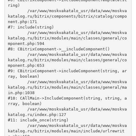
ring)

	/var/www/moskvakatalo_usr/data/www/moskva
katalog.ru/bitrix/components/bitrix/catalog/compo
nent.php:171

#7: include(string)

	/var/www/moskvakatalo_usr/data/www/moskva
katalog.ru/bitrix/modules/main/classes/general/co
mponent.php:594

#8: CBitrixComponent->__includeComponent()

	/var/www/moskvakatalo_usr/data/www/moskva
katalog.ru/bitrix/modules/main/classes/general/co
mponent.php:653

#9: CBitrixComponent->includeComponent(string, ar
ray, boolean)

	/var/www/moskvakatalo_usr/data/www/moskva
katalog.ru/bitrix/modules/main/classes/general/ma
in.php:1038

#10: CAllMain->IncludeComponent(string, string, a
rray, boolean)

	/var/www/moskvakatalo_usr/data/www/moskva
katalog.ru/index.php:127

#11: include_once(string)

	/var/www/moskvakatalo_usr/data/www/moskva
katalog.ru/bitrix/modules/main/include/urlrewrit